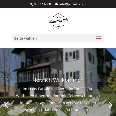
08322 4888
info@partale.com
Seite wählen
Herzlich Willkommen
im Haus Partale in Oberstdorf im Allgäu.
Wir bieten Ihnen komfortable Ferienwohnungen
in ruhiger Lage und allem was Sie für einen
schönen Urlaub im Allgäu brauchen…