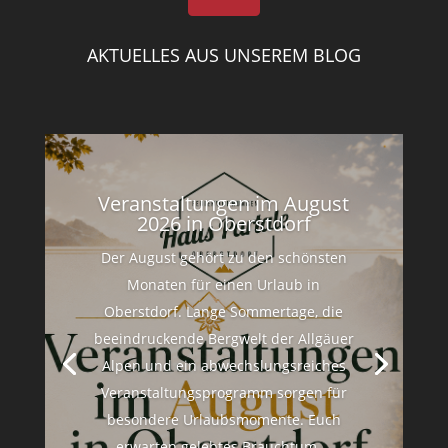
AKTUELLES AUS UNSEREM BLOG
Veranstaltungen im August
2026 in Oberstdorf
Der August gehört zu den schönsten
Monaten für einen Urlaub in
Oberstdorf. Lange Sommertage, die
beeindruckende Bergwelt der Allgäuer
Alpen und ein abwechslungsreiches
Veranstaltungsprogramm sorgen für
besondere Urlaubsmomente. Euch
erwarten gelebtes Brauchtum,...