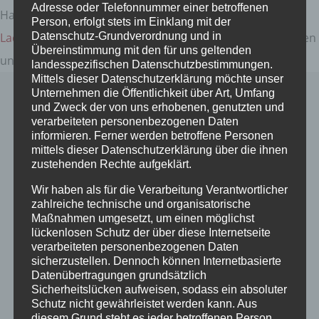
Adresse oder Telefonnummer einer betroffenen
Haus, abschließbare Fahrradgarage mit
E-Bike
Person, erfolgt stets im Einklang mit der
Datenschutz-Grundverordnung und in
Ladestationen
und ein beheizter
Ski-Trocken-Raum
runden
Übereinstimmung mit den für uns geltenden
unser Angebot ab.
landesspezifischen Datenschutzbestimmungen.
Mittels dieser Datenschutzerklärung möchte unser
Unternehmen die Öffentlichkeit über Art, Umfang
Kurzbeschreibung Fewo 3
und Zweck der von uns erhobenen, genutzten und
verarbeiteten personenbezogenen Daten
2-Zimmer-Ferienwohnung für 1 – 4 Personen im 1.
informieren. Ferner werden betroffene Personen
Obergeschoss mit 55qm, Wohn-/Essbereich mit großem
mittels dieser Datenschutzerklärung über die ihnen
Südwestbalkon, geräumiges Bad mit modernster
zustehenden Rechte aufgeklärt.
Installationstechnik, Bester Schlaf durch hochwertige
Wir haben als für die Verarbeitung Verantwortlicher
Betten, Schallschutz und Verdunkelungsgardinen.
zahlreiche technische und organisatorische
Maßnahmen umgesetzt, um einen möglichst
lückenlosen Schutz der über diese Internetseite
Verfügbarkeit prüfen
verarbeiteten personenbezogenen Daten
sicherzustellen. Dennoch können Internetbasierte
Datenübertragungen grundsätzlich
Direkt online buchen
Sicherheitslücken aufweisen, sodass ein absoluter
Schutz nicht gewährleistet werden kann. Aus
diesem Grund steht es jeder betroffenen Person