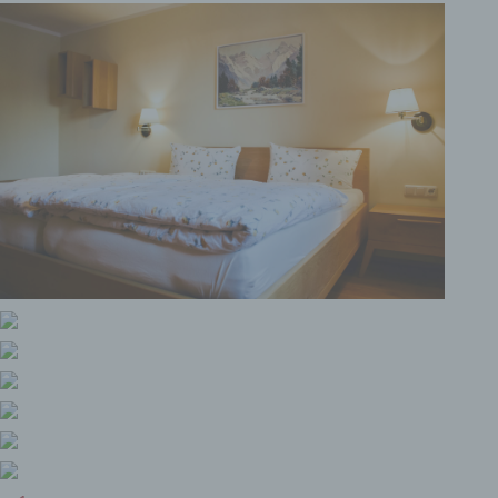
Michael Busse (Geschäftsführer)
Seilergasse 5
87561 Oberstdorf
Deutschland
083224888
E-Mail: info@partale.com
DE29 7264 621
Cookies / SessionStorage / LocalStorage
Die Internetseiten verwenden teilweise so
genannte Cookies, LocalStorage und
SessionStorage. Dies dient dazu, unser Angebot
nutzerfreundlicher, effektiver und sicherer zu
machen. Local Storage und SessionStorage ist
eine Technologie, mit welcher ihr Browser Daten