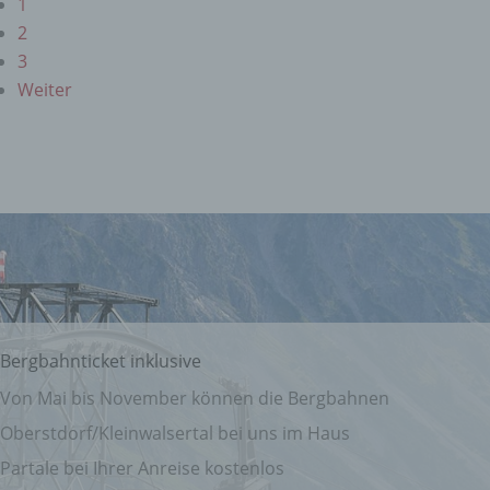
1
auf Ihrem Computer oder mobilen Gerät
abspeichert. Cookies sind Textdateien, welche
2
über einen Internetbrowser auf einem
3
Computersystem abgelegt und gespeichert
werden. Sie können die Verwendung von Cookies,
Weiter
LocalStorage und SessionStorage durch
entsprechende Einstellung in Ihrem Browser
verhindern.
Zahlreiche Internetseiten und Server verwenden
Cookies. Viele Cookies enthalten eine sogenannte
Cookie-ID. Eine Cookie-ID ist eine eindeutige
Kennung des Cookies. Sie besteht aus einer
Zeichenfolge, durch welche Internetseiten und
Server dem konkreten Internetbrowser zugeordnet
werden können, in dem das Cookie gespeichert
wurde. Dies ermöglicht es den besuchten
Internetseiten und Servern, den individuellen
Bergbahnticket inklusive
Browser der betroffenen Person von anderen
Von Mai bis November können die Bergbahnen
Internetbrowsern, die andere Cookies enthalten,
zu unterscheiden. Ein bestimmter Internetbrowser
Oberstdorf/Kleinwalsertal bei uns im Haus
kann über die eindeutige Cookie-ID wiedererkannt
Partale bei Ihrer Anreise kostenlos
und identifiziert werden.