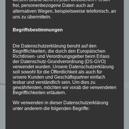
frei, personenbezogene Daten auch auf
Kontakt aufnehmen
alternativen Wegen, beispielsweise telefonisch, an
uns zu übermitteln.
Reiseversicherung
Begriffsbestimmungen
Besuchen Sie uns auch auf…
Die Datenschutzerklärung beruht auf den
Folgen
Begrifflichkeiten, die durch den Europäischen
Richtlinien- und Verordnungsgeber beim Erlass
Folgen
der Datenschutz-Grundverordnung (DS-GVO)
Folgen
verwendet wurden. Unsere Datenschutzerklärung
soll sowohl für die Öffentlichkeit als auch für
unsere Kunden und Geschäftspartner einfach
lesbar und verständlich sein. Um dies zu
Ausstattung/Merkmale Ferienwohnung 3
gewährleisten, möchten wir vorab die verwendeten
Begrifflichkeiten erläutern.
✓ Balkon
Wir verwenden in dieser Datenschutzerklärung
✓ Bettenlänge 2.00m
unter anderem die folgenden Begriffe:
✓ Dusche
✓ Fernseher