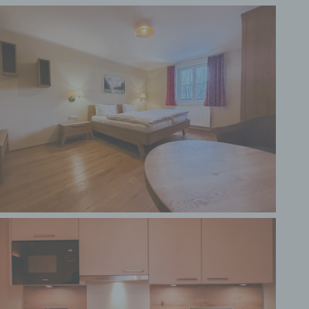
der personenbezogene Daten offengelegt werden,
unabhängig davon, ob es sich bei ihr um einen
Dritten handelt oder nicht. Behörden, die im
Rahmen eines bestimmten Untersuchungsauftrags
nach dem Unionsrecht oder dem Recht der
Mitgliedstaaten möglicherweise
personenbezogene Daten erhalten, gelten jedoch
nicht als Empfänger.
j) Dritter
Dritter ist eine natürliche oder juristische Person,
Behörde, Einrichtung oder andere Stelle außer der
betroffenen Person, dem Verantwortlichen, dem
Auftragsverarbeiter und den Personen, die unter
der unmittelbaren Verantwortung des
Verantwortlichen oder des Auftragsverarbeiters
befugt sind, die personenbezogenen Daten zu
verarbeiten.
k) Einwilligung