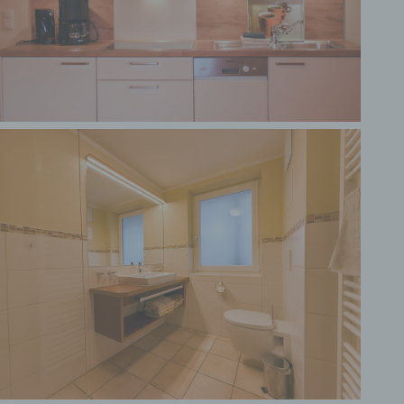
Einwilligung ist jede von der betroffenen Person
freiwillig für den bestimmten Fall in informierter
Weise und unmissverständlich abgegebene
Willensbekundung in Form einer Erklärung oder
einer sonstigen eindeutigen bestätigenden
Handlung, mit der die betroffene Person zu
verstehen gibt, dass sie mit der Verarbeitung der
sie betreffenden personenbezogenen Daten
einverstanden ist.
Name und Anschrift des für die Verarbeitung
Verantwortlichen
Verantwortlicher im Sinne der Datenschutz-
Grundverordnung, sonstiger in den Mitgliedstaaten
der Europäischen Union geltenden
Datenschutzgesetze und anderer Bestimmungen
mit datenschutzrechtlichem Charakter ist die:
Haus Partale Ferienwohnungen GbR