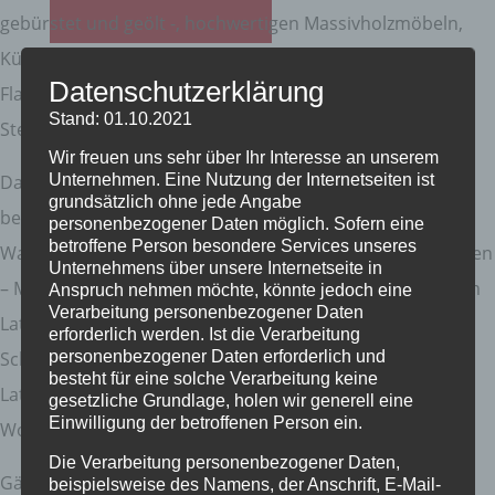
gebürstet und geölt -, hochwertigen Massivholzmöbeln,
Küchenzeile mit deutschen Markengeräten, TV mit
Datenschutzerklärung
Flachbildschirm, Bluetooth-Soundbar, WLAN, USB-
Stand: 01.10.2021
Steckdosen, durchdachtem Beleuchtungskonzept.
Wir freuen uns sehr über Ihr Interesse an unserem
Unternehmen. Eine Nutzung der Internetseiten ist
Das helle 5,90qm große Bad mit extra großer, ebenerdig
grundsätzlich ohne jede Angabe
begehbarer Dusche und sofort verfügbarem warmen
personenbezogener Daten möglich. Sofern eine
betroffene Person besondere Services unseres
Wasser lässt keine Wünsche offen. Die Schlafgelegenheiten
Unternehmens über unsere Internetseite in
– Massivholz-Doppelbett 1,80m x 2,00m mit verstellbarem
Anspruch nehmen möchte, könnte jedoch eine
Verarbeitung personenbezogener Daten
Lattenrost und offenem Fußteil im Schlafzimmer;
erforderlich werden. Ist die Verarbeitung
personenbezogener Daten erforderlich und
Schlafcouch mit integriertem Bett, bestehend aus
besteht für eine solche Verarbeitung keine
Lattenrost und durchgehender Kaltschaum-Matratze, im
gesetzliche Grundlage, holen wir generell eine
Einwilligung der betroffenen Person ein.
Wohnzimmer – sind von exzellenter Qualität.
Die Verarbeitung personenbezogener Daten,
Gäste Parkplätze mit
E-Auto Ladesäule
direkt vor dem
beispielsweise des Namens, der Anschrift, E-Mail-