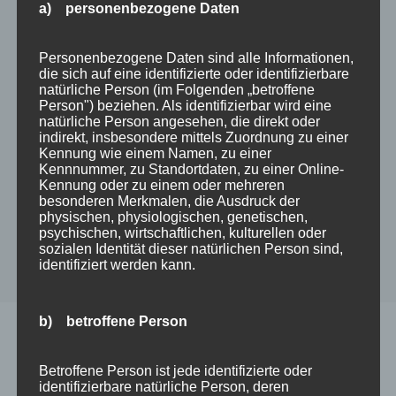
✓ Geschirrspüler
a) personenbezogene Daten
✓ Haartrockner
✓ Kaffeemaschine/-automat
Personenbezogene Daten sind alle Informationen,
die sich auf eine identifizierte oder identifizierbare
✓ Kinderbett
natürliche Person (im Folgenden „betroffene
✓ Küche im Wohnraum
Person") beziehen. Als identifizierbar wird eine
natürliche Person angesehen, die direkt oder
✓ Mikrowelle
indirekt, insbesondere mittels Zuordnung zu einer
✓ Nichtraucher
Kennung wie einem Namen, zu einer
Kennnummer, zu Standortdaten, zu einer Online-
✓ Radio
Kennung oder zu einem oder mehreren
✓ Toaster
besonderen Merkmalen, die Ausdruck der
physischen, physiologischen, genetischen,
✓ WLAN
psychischen, wirtschaftlichen, kulturellen oder
✓ Wasserkocher
sozialen Identität dieser natürlichen Person sind,
identifiziert werden kann.
✓ getrennter Wohn-/Schlafraum
b) betroffene Person
Betroffene Person ist jede identifizierte oder
identifizierbare natürliche Person, deren
Impressionen Ferienwohnung 3