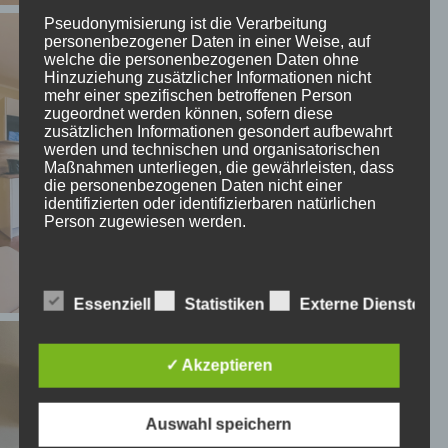
Pseudonymisierung ist die Verarbeitung
personenbezogener Daten in einer Weise, auf
welche die personenbezogenen Daten ohne
Hinzuziehung zusätzlicher Informationen nicht
mehr einer spezifischen betroffenen Person
zugeordnet werden können, sofern diese
zusätzlichen Informationen gesondert aufbewahrt
werden und technischen und organisatorischen
Maßnahmen unterliegen, die gewährleisten, dass
die personenbezogenen Daten nicht einer
identifizierten oder identifizierbaren natürlichen
Person zugewiesen werden.
g) Verantwortlicher oder für die Verarbeitung
Verantwortlicher
Essenziell
Statistiken
Externe Dienste
Verantwortlicher oder für die Verarbeitung
✓ Akzeptieren
Verantwortlicher ist die natürliche oder juristische
Person, Behörde, Einrichtung oder andere Stelle,
die allein oder gemeinsam mit anderen über die
Auswahl speichern
Zwecke und Mittel der Verarbeitung von