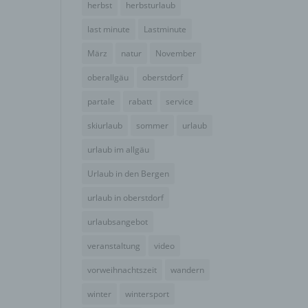
herbst
herbsturlaub
der
g, das
last minute
Lastminute
März
natur
November
oberallgäu
oberstdorf
partale
rabatt
service
skiurlaub
sommer
urlaub
urlaub im allgäu
Urlaub in den Bergen
urlaub in oberstdorf
urlaubsangebot
gener
wendet
veranstaltung
video
che
vorweihnachtszeit
wandern
eben,
el
winter
wintersport