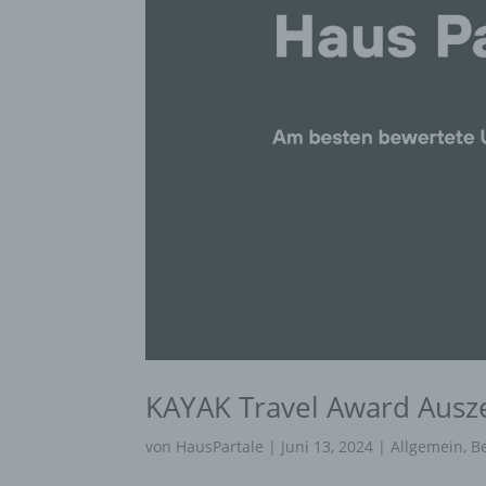
KAYAK Travel Award Ausz
von
HausPartale
|
Juni 13, 2024
|
Allgemein
,
B