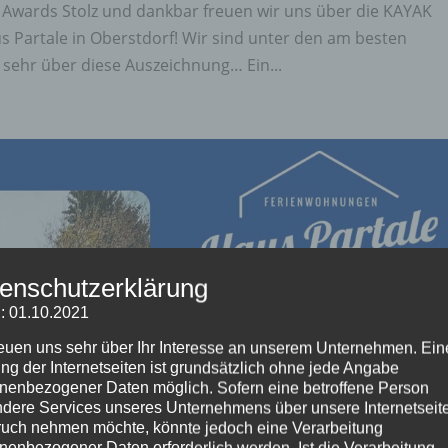
Awards Stolz und dankbar freuen wir uns über die KAYAK
 Partale in Oberstdorf! Wir sind unter den am besten
sehr über diese Auszeichnung… Ein...
enschutzerklärung
: 01.10.2021
reuen uns sehr über Ihr Interesse an unserem Unternehmen. Ein
ng der Internetseiten ist grundsätzlich ohne jede Angabe
nenbezogener Daten möglich. Sofern eine betroffene Person
dere Services unseres Unternehmens über unsere Internetseite
uch nehmen möchte, könnte jedoch eine Verarbeitung
nenbezogener Daten erforderlich werden. Ist die Verarbeitung