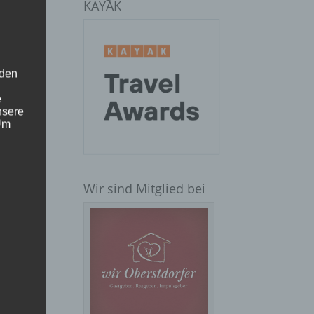
KAYAK
 den
e
nsere
 Um
Wir sind Mitglied bei