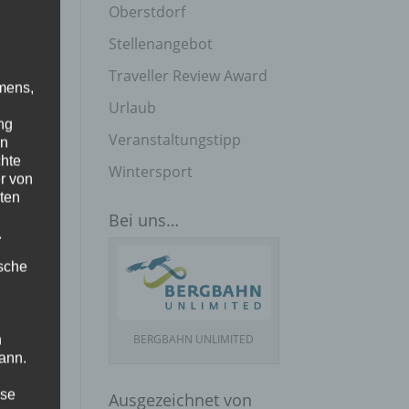
Oberstdorf
Stellenangebot
Traveller Review Award
mens,
Urlaub
ng
Veranstaltungstipp
en
chte
Wintersport
r von
ten
Bei uns…
.
ische
en
BERGBAHN UNLIMITED
n
ann.
ise
Ausgezeichnet von