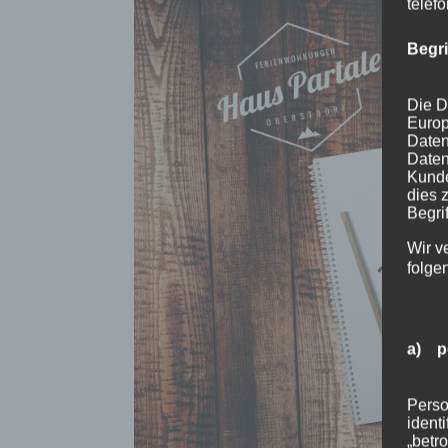
telef
Begr
Die D
Europ
Daten
Daten
Kunde
dies 
Begrif
Wir v
folge
a) p
Perso
ident
„betro