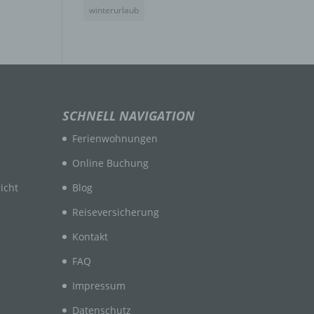
winterurlaub
n
en
SCHNELL NAVIGATION
ichen
Ferienwohnungen
die
rbaren
Online Buchung
icht
Blog
Reiseversicherung
Kontakt
FAQ
ittel
Impressum
ie
as
Datenschutz