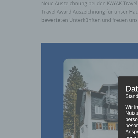
Neue Auszeichnung bei den KAYAK Travel 
Travel Award Auszeichnung für unser Haus
bewerteten Unterkünften und freuen uns 
Dat
Stand
Wir f
Nutzu
perso
beson
Anspr
perso