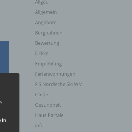
Allgäu
Allgemein
Angebote
Bergbahnen
Bewertung
E-Bike
Empfehlung
Ferienwohnungen
FIS Nordische Ski WM
Gäste
e
Gesundheit
Haus Partale
 in
Info