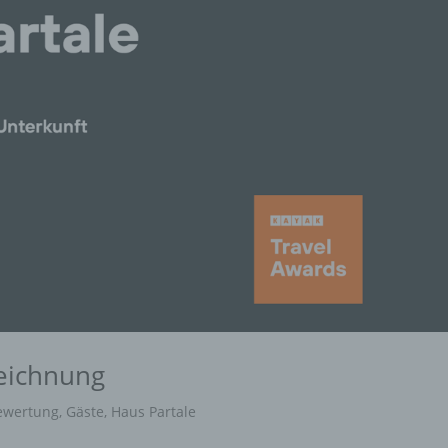
eichnung
ewertung
,
Gäste
,
Haus Partale