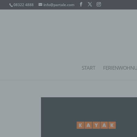
08322 4888
info@partale.com
START
FERIENWOHN