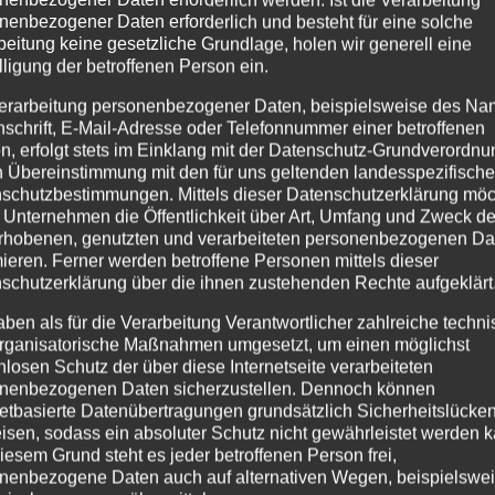
nenbezogener Daten erforderlich und besteht für eine solche
beitung keine gesetzliche Grundlage, holen wir generell eine
lligung der betroffenen Person ein.
erarbeitung personenbezogener Daten, beispielsweise des Na
nschrift, E-Mail-Adresse oder Telefonnummer einer betroffenen
n, erfolgt stets im Einklang mit der Datenschutz-Grundverordnu
n Übereinstimmung mit den für uns geltenden landesspezifisch
schutzbestimmungen. Mittels dieser Datenschutzerklärung mö
 Unternehmen die Öffentlichkeit über Art, Umfang und Zweck de
rhobenen, genutzten und verarbeiteten personenbezogenen Da
023
mieren. Ferner werden betroffene Personen mittels dieser
schutzerklärung über die ihnen zustehenden Rechte aufgeklärt
äste
,
Haus Partale
aben als für die Verarbeitung Verantwortlicher zahlreiche techn
 #TravellerReviewAwards Auszeichnung bekommen Wir freu
rganisatorische Maßnahmen umgesetzt, um einen möglichst
nlosen Schutz der über diese Internetseite verarbeiteten
ichnung beim #TravellerReviewAwards2023 von Booking.com
nenbezogenen Daten sicherzustellen. Dennoch können
len unseren Gästen & Freunden vom...
netbasierte Datenübertragungen grundsätzlich Sicherheitslücke
isen, sodass ein absoluter Schutz nicht gewährleistet werden k
iesem Grund steht es jeder betroffenen Person frei,
nenbezogene Daten auch auf alternativen Wegen, beispielswe