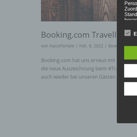
Perso
Zuord
Stand
beson
genet
Identi
Booking.com TravellerRe
E
von
HausPartale
|
Feb. 8, 2022
|
Bewertung
,
G
b) b
Booking.com hat uns erneut mit dem #Tr
Betrof
die neue Auszeichnung beim #TravellerR
Perso
auch wieder bei unseren Gästen & Freund
Veran
c) V
Verar
ausge
mit p
Organ