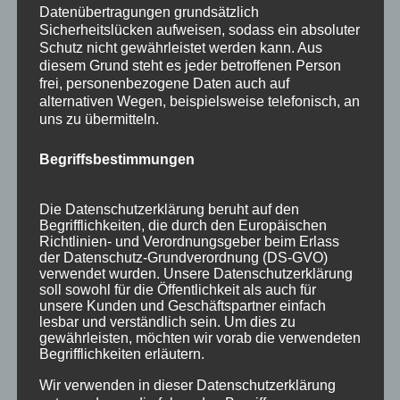
Datenübertragungen grundsätzlich
Sicherheitslücken aufweisen, sodass ein absoluter
« Ältere Einträge
Schutz nicht gewährleistet werden kann. Aus
diesem Grund steht es jeder betroffenen Person
frei, personenbezogene Daten auch auf
alternativen Wegen, beispielsweise telefonisch, an
uns zu übermitteln.
Neueste Beiträge
Veranstaltungen im August 2026 in Oberstdorf
Begriffsbestimmungen
Public Viewing Fußball-WM 2026 in Oberstdorf
Die Datenschutzerklärung beruht auf den
Oberstdorf im Mai – perfekter Frühlingsurlaub
Begrifflichkeiten, die durch den Europäischen
im Allgäu
Richtlinien- und Verordnungsgeber beim Erlass
der Datenschutz-Grundverordnung (DS-GVO)
Extra Rabatt im März
verwendet wurden. Unsere Datenschutzerklärung
soll sowohl für die Öffentlichkeit als auch für
Traveller Review Award 2026
unsere Kunden und Geschäftspartner einfach
lesbar und verständlich sein. Um dies zu
gewährleisten, möchten wir vorab die verwendeten
Blog Archiv
Begrifflichkeiten erläutern.
Blog
Wir verwenden in dieser Datenschutzerklärung
Archiv