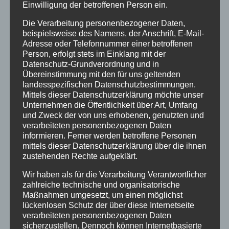
Einwilligung der betroffenen Person ein.
Die Verarbeitung personenbezogener Daten,
beispielsweise des Namens, der Anschrift, E-Mail-
Adresse oder Telefonnummer einer betroffenen
Person, erfolgt stets im Einklang mit der
Datenschutz-Grundverordnung und in
Übereinstimmung mit den für uns geltenden
landesspezifischen Datenschutzbestimmungen.
Oberstdorfer Naturgenuss
Mittels dieser Datenschutzerklärung möchte unser
von
HausPartale
|
Sep. 1, 2017
|
Allgäu
,
Allgemein
,
Unternehmen die Öffentlichkeit über Art, Umfang
Oberstdorf
und Zweck der von uns erhobenen, genutzten und
verarbeiteten personenbezogenen Daten
informieren. Ferner werden betroffene Personen
vom 23.09. bis 29.10.2017 Die Natur in
mittels dieser Datenschutzerklärung über die ihnen
Oberstdorf und seinen Tälern bietet eine
zustehenden Rechte aufgeklärt.
unglaubliche Vielfalt an Erlebnissen. Vor allem
Wir haben als für die Verarbeitung Verantwortlicher
im Herbst ist nicht nur die Berg und
zahlreiche technische und organisatorische
Pflanzenwelt äußerst reizvoll. Viele andere
Maßnahmen umgesetzt, um einen möglichst
lückenlosen Schutz der über diese Internetseite
Themen machen die bunte Jahreszeit
verarbeiteten personenbezogenen Daten
besonders interessant....
sicherzustellen. Dennoch können Internetbasierte