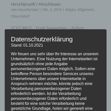
Hirschbrunft / Hirschlosen
von
HausPartale
|
Okt. 2, 2019
|
Allgäu
,
Allgemein
,
Oberstdorf
ECHT WILD… Ende September – Anfang
Oktober können Sie mit etwas Glück bei
Datenschutzerklärung
Einbruch der Dämmerung auf Waldlichtungen
Stand: 01.10.2021
rund um Oberstdorf die Paarungszeit der
Wir freuen uns sehr über Ihr Interesse an unserem
Hirsche hautnah erleben. Es ist schon ein ganz
Unternehmen. Eine Nutzung der Internetseiten ist
besonderes Ereignis bzw. Naturschauspiel
grundsätzlich ohne jede Angabe
wenn der...
personenbezogener Daten möglich. Sofern eine
betroffene Person besondere Services unseres
Unternehmens über unsere Internetseite in
Anspruch nehmen möchte, könnte jedoch eine
Verarbeitung personenbezogener Daten
erforderlich werden. Ist die Verarbeitung
personenbezogener Daten erforderlich und
besteht für eine solche Verarbeitung keine
gesetzliche Grundlage, holen wir generell eine