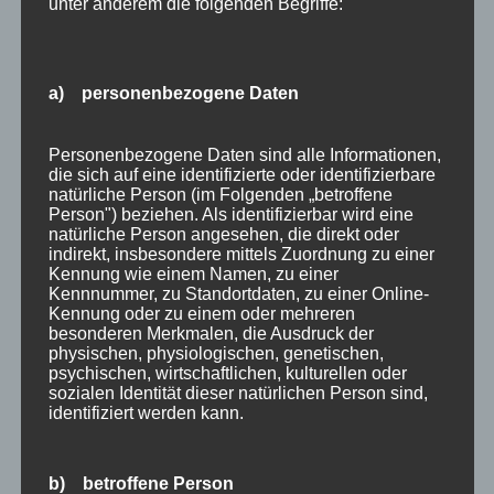
unter anderem die folgenden Begriffe:
Kategorien
Allgäu
a) personenbezogene Daten
Allgemein
Angebote
Personenbezogene Daten sind alle Informationen,
Bergbahnen
die sich auf eine identifizierte oder identifizierbare
natürliche Person (im Folgenden „betroffene
Bewertung
Person") beziehen. Als identifizierbar wird eine
natürliche Person angesehen, die direkt oder
E-Bike
indirekt, insbesondere mittels Zuordnung zu einer
Kennung wie einem Namen, zu einer
Empfehlung
Kennnummer, zu Standortdaten, zu einer Online-
Kennung oder zu einem oder mehreren
Ferienwohnungen
besonderen Merkmalen, die Ausdruck der
physischen, physiologischen, genetischen,
FIS Nordische Ski WM
psychischen, wirtschaftlichen, kulturellen oder
sozialen Identität dieser natürlichen Person sind,
Gäste
identifiziert werden kann.
Gesundheit
Haus Partale
b) betroffene Person