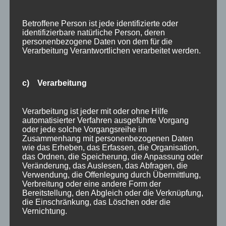
Info
Betroffene Person ist jede identifizierte oder
Oberstdorf
identifizierbare natürliche Person, deren
personenbezogene Daten von dem für die
Stellenangebot
Verarbeitung Verantwortlichen verarbeitet werden.
Traveller Review Award
Urlaub
c) Verarbeitung
Veranstaltungstipp
Verarbeitung ist jeder mit oder ohne Hilfe
Wintersport
automatisierter Verfahren ausgeführte Vorgang
oder jede solche Vorgangsreihe im
Zusammenhang mit personenbezogenen Daten
Bei uns…
wie das Erheben, das Erfassen, die Organisation,
das Ordnen, die Speicherung, die Anpassung oder
Veränderung, das Auslesen, das Abfragen, die
Verwendung, die Offenlegung durch Übermittlung,
Verbreitung oder eine andere Form der
Bereitstellung, den Abgleich oder die Verknüpfung,
die Einschränkung, das Löschen oder die
Vernichtung.