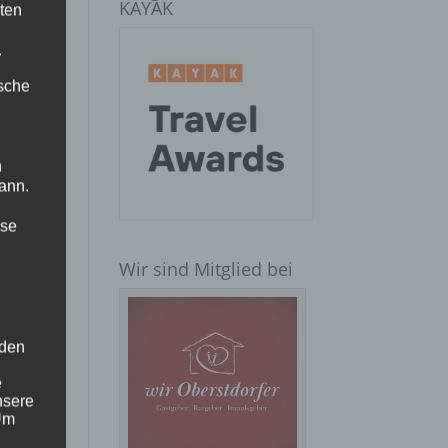
KAYAK
ten
.
ische
n
ann.
ise
Wir sind Mitglied bei
 den
e
nsere
 Um