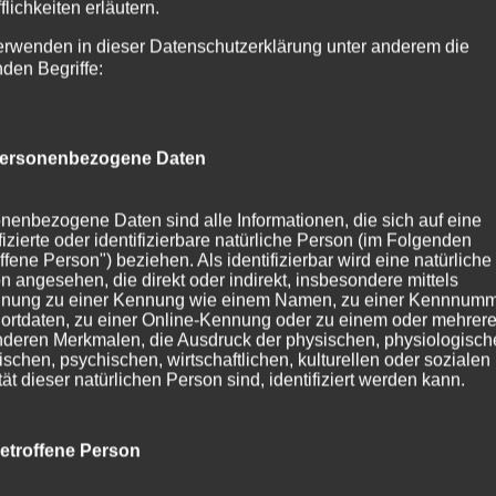
flichkeiten erläutern.
erwenden in dieser Datenschutzerklärung unter anderem die
nden Begriffe:
aus Partale Oberstdorf
ersonenbezogene Daten
nwohnungen
,
Haus Partale
,
Oberstdorf
nenbezogene Daten sind alle Informationen, die sich auf eine
ifizierte oder identifizierbare natürliche Person (im Folgenden
szeit im Haus Partale in Oberstdorf Schon beim ersten Ate
ffene Person") beziehen. Als identifizierbar wird eine natürliche
n angesehen, die direkt oder indirekt, insbesondere mittels
Allgäuer Alpen, die sanft durch deine Lungen strömt und
nung zu einer Kennung wie einem Namen, zu einer Kennnumm
tdorf im Allgäu ist...
ortdaten, zu einer Online-Kennung oder zu einem oder mehrer
deren Merkmalen, die Ausdruck der physischen, physiologisch
ischen, psychischen, wirtschaftlichen, kulturellen oder sozialen
tät dieser natürlichen Person sind, identifiziert werden kann.
etroffene Person