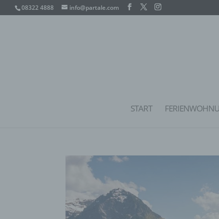
08322 4888
info@partale.com
START
FERIENWOHN