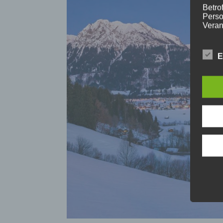
Betrof
Perso
Veran
E
c) V
Verar
ausge
mit p
Organ
Verän
Offen
Berei
Lösch
d) E
Einsc
perso