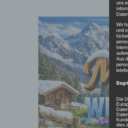
uns e
infor
Daten
Wir h
und o
lücke
perso
Inter
aufwe
Aus d
perso
telef
Begr
Die D
Europ
Daten
Daten
Kunde
dies 