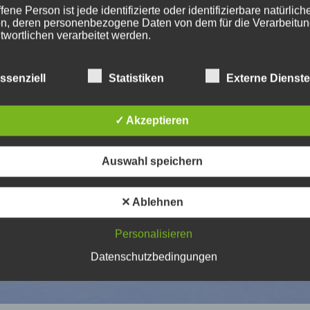
fene Person ist jede identifizierte oder identifizierbare natürlich
n, deren personenbezogene Daten von dem für die Verarbeitu
twortlichen verarbeitet werden.
ssenziell
Statistiken
Externe Dienst
erarbeitung
beitung ist jeder mit oder ohne Hilfe automatisierter Verfahren
✓ Akzeptieren
führte Vorgang oder jede solche Vorgangsreihe im Zusammen
ersonenbezogenen Daten wie das Erheben, das Erfassen, die
isation, das Ordnen, die Speicherung, die Anpassung oder
Auswahl speichern
derung, das Auslesen, das Abfragen, die Verwendung, die
legung durch Übermittlung, Verbreitung oder eine andere Form 
tstellung, den Abgleich oder die Verknüpfung, die Einschränkun
✕ Ablehnen
en oder die Vernichtung.
Personalisieren
inschränkung der Verarbeitung
Datenschutzbedingungen
hränkung der Verarbeitung ist die Markierung gespeicherter
nenbezogener Daten mit dem Ziel, ihre künftige Verarbeitung