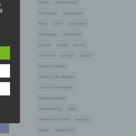
herbst
herbsturlaub
e
ng
last minute
Lastminute
März
natur
November
oberallgäu
oberstdorf
e
partale
rabatt
service
skiurlaub
sommer
urlaub
hang
urlaub im allgäu
Urlaub in den Bergen
der
g, das
urlaub in oberstdorf
urlaubsangebot
veranstaltung
video
vorweihnachtszeit
wandern
winter
wintersport