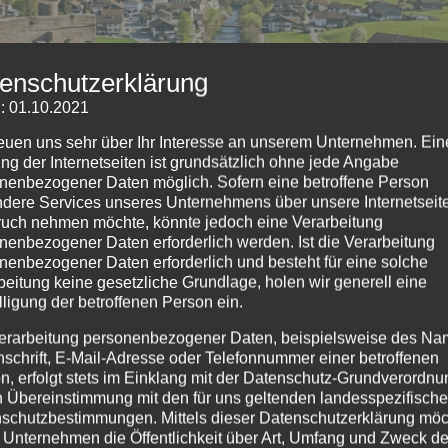
enschutzerklärung
: 01.10.2021
reuen uns sehr über Ihr Interesse an unserem Unternehmen. Ein
ng der Internetseiten ist grundsätzlich ohne jede Angabe
nenbezogener Daten möglich. Sofern eine betroffene Person
dere Services unseres Unternehmens über unsere Internetseite
uch nehmen möchte, könnte jedoch eine Verarbeitung
nenbezogener Daten erforderlich werden. Ist die Verarbeitung
nenbezogener Daten erforderlich und besteht für eine solche
beitung keine gesetzliche Grundlage, holen wir generell eine
lligung der betroffenen Person ein.
bote
,
Haus Partale
,
Oberstdorf
erarbeitung personenbezogener Daten, beispielsweise des Na
nschrift, E-Mail-Adresse oder Telefonnummer einer betroffenen
 Haus Partale in Oberstdorf – Jetzt Traumurlaub im Allgäu
n, erfolgt stets im Einklang mit der Datenschutz-Grundverordnu
n Übereinstimmung mit den für uns geltenden landesspezifisch
n Monate für einen Urlaub in Oberstdorf im Allgäu – und ge
schutzbestimmungen. Mittels dieser Datenschutzerklärung mö
: Das Haus Partale gewährt...
 Unternehmen die Öffentlichkeit über Art, Umfang und Zweck de