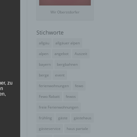
Wir Oberstdorfer
Stichworte
allgäu
allgäuer alpen
alpen
angebot
Auszeit
bayern
bergbahnen
mzug
berge
event
er, zu
ferienwohnungen
fewo
en
en,
Fewo Rabatt
fewos
freie Ferienwohnungen
frühling
gäste
gästehaus
gästeservice
haus partale