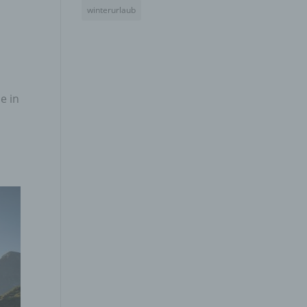
winterurlaub
gener
e in
wendet
che
eben,
el
n
en
ichen
die