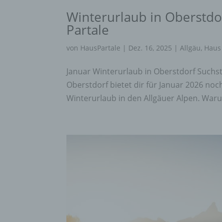
einzu
Winterurlaub in Oberstdo
Partale
e) Pr
von
HausPartale
|
Dez. 16, 2025
|
Allgäu
,
Haus 
Profi
Januar Winterurlaub in Oberstdorf Suchst
Daten
werde
Oberstdorf bietet dir für Januar 2026 no
Perso
Winterurlaub in den Allgäuer Alpen. Waru
Arbei
Inter
diese
f) P
Pseud
einer
Hinzu
betro
Infor
organ