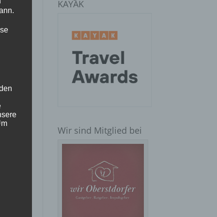
n
KAYAK
ann.
ise
d
arf
 den
e
nsere
 Um
t
Wir sind Mitglied bei
ei