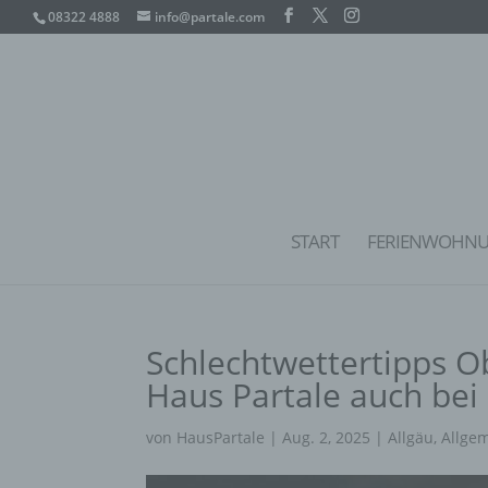
08322 4888
info@partale.com
START
FERIENWOHN
Schlechtwettertipps O
Haus Partale auch bei
von
HausPartale
|
Aug. 2, 2025
|
Allgäu
,
Allge