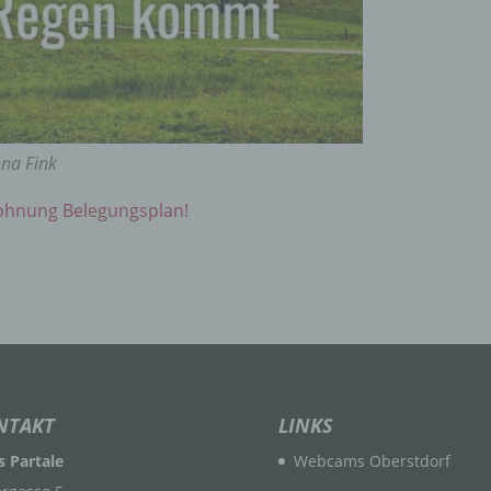
n beziehen, zu bewerten, insbesondere, um Aspekte bezüglich
tsleistung, wirtschaftlicher Lage, Gesundheit, persönlicher Vorli
essen, Zuverlässigkeit, Verhalten, Aufenthaltsort oder Ortswechs
r natürlichen Person zu analysieren oder vorherzusagen.
seudonymisierung
nna Fink
onymisierung ist die Verarbeitung personenbezogener Daten i
wohnung Belegungsplan!
 Weise, auf welche die personenbezogenen Daten ohne
ziehung zusätzlicher Informationen nicht mehr einer spezifisch
ffenen Person zugeordnet werden können, sofern diese zusätzl
mationen gesondert aufbewahrt werden und technischen und
isatorischen Maßnahmen unterliegen, die gewährleisten, dass 
nenbezogenen Daten nicht einer identifizierten oder identifizie
lichen Person zugewiesen werden.
rantwortlicher oder für die Verarbeitung Verantwortlicher
NTAKT
LINKS
 Partale
Webcams Oberstdorf
twortlicher oder für die Verarbeitung Verantwortlicher ist die