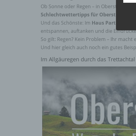
Verar
Ob Sonne oder Regen – in Oberstdorf fin
ausge
mit p
Schlechtwettertipps für Oberstdorf
wird
Organ
Und das Schönste: Im
Haus Partale
warte
Verän
Offen
entspannen, auftanken und die Eindrücke
Berei
So gilt: Regen? Kein Problem – Ihr macht 
Lösch
Und hier gleich auch noch ein gutes Beis
Im Allgäuregen durch das Trettachta
d) E
Einsc
perso
einzu
e) Pr
Profi
Daten
werde