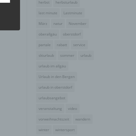
herbst
herbsturlaub
hang
last minute
Lastminute
ich.
März
natur
November
der
oberallgäu
oberstdorf
g, das
partale
rabatt
service
skiurlaub
sommer
urlaub
urlaub im allgäu
Urlaub in den Bergen
urlaub in oberstdorf
urlaubsangebot
veranstaltung
video
vorweihnachtszeit
wandern
gener
wendet
winter
wintersport
che