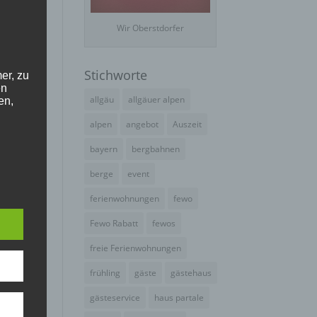
Wir Oberstdorfer
er
Stichworte
er, zu
en
allgäu
allgäuer alpen
en,
alpen
angebot
Auszeit
 die
bayern
bergbahnen
ich,
berge
event
e
n,
ferienwohnungen
fewo
e
Fewo Rabatt
fewos
ng
len,
freie Ferienwohnungen
frühling
gäste
gästehaus
gästeservice
haus partale