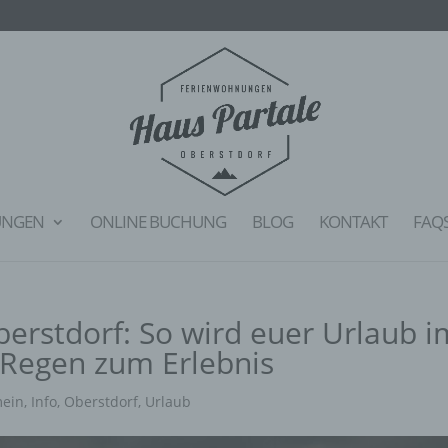
UNGEN
ONLINE BUCHUNG
BLOG
KONTAKT
FAQ
berstdorf: So wird euer Urlaub i
 Regen zum Erlebnis
mein
,
Info
,
Oberstdorf
,
Urlaub