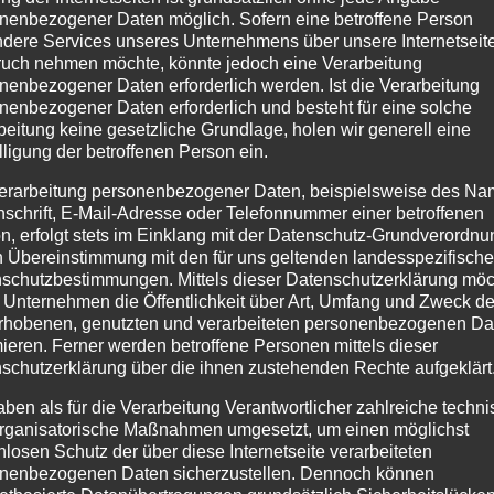
en Cafés in den Seitengassen, in denen Ihr zwischen Kaffeed
nenbezogener Daten möglich. Sofern eine betroffene Person
 Wetter ganz schnell vergesst.
dere Services unseres Unternehmens über unsere Internetseite
uch nehmen möchte, könnte jedoch eine Verarbeitung
nenbezogener Daten erforderlich werden. Ist die Verarbeitung
ntdecken
nenbezogener Daten erforderlich und besteht für eine solche
beitung keine gesetzliche Grundlage, holen wir generell eine
en Besuch im
Heimatmuseum Oberstdorf
. Dort erfahrt Ihr, 
lligung der betroffenen Person ein.
spannend, lehrreich und genau das Richtige, wenn die Berg
erarbeitung personenbezogener Daten, beispielsweise des Na
nschrift, E-Mail-Adresse oder Telefonnummer einer betroffenen
er könnt Ihr stöbern, staunen und vielleicht sogar ein klein
n, erfolgt stets im Einklang mit der Datenschutz-Grundverordnu
n Übereinstimmung mit den für uns geltenden landesspezifisch
schutzbestimmungen. Mittels dieser Datenschutzerklärung mö
 Unternehmen die Öffentlichkeit über Art, Umfang und Zweck de
r
rhobenen, genutzten und verarbeiteten personenbezogenen Da
mieren. Ferner werden betroffene Personen mittels dieser
 den Weg in die
Fußgängerzone von Oberstdorf
. Dort wart
schutzerklärung über die ihnen zustehenden Rechte aufgeklärt
regionale Spezialitätenläden auf Euch. Ein Stück würziger
aben als für die Verarbeitung Verantwortlicher zahlreiche techn
tes Souvenir heben garantiert die Laune – und passen auch
rganisatorische Maßnahmen umgesetzt, um einen möglichst
nlosen Schutz der über diese Internetseite verarbeiteten
nenbezogenen Daten sicherzustellen. Dennoch können