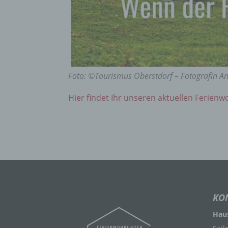
Perso
Arbei
Inter
diese
f) P
Foto: ©Tourismus Oberstdorf – Fotografin A
Pseud
Hier findet Ihr unseren aktuellen Ferien
einer
Hinzu
betro
Infor
organ
perso
natür
g) Ve
KO
Haus
Veran