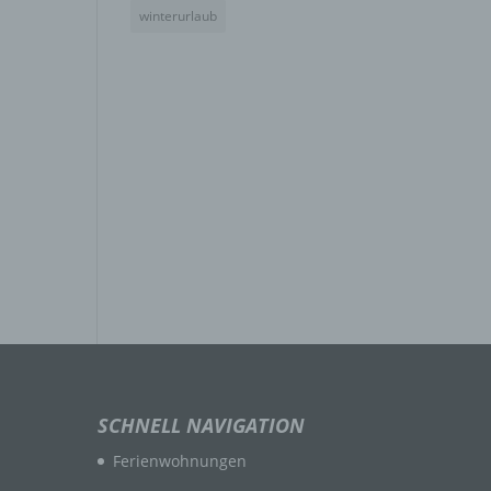
winterurlaub
eben,
el
n
en
ichen
die
rbaren
SCHNELL NAVIGATION
Ferienwohnungen