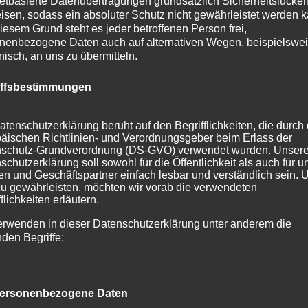
netbasierte Datenübertragungen grundsätzlich Sicherheitslücke
ettertipps für Oberstdorf
isen, sodass ein absoluter Schutz nicht gewährleistet werden k
iesem Grund steht es jeder betroffenen Person frei,
rede, um sich durch die Allgäuer Küche zu schlemmen. Ob
nenbezogene Daten auch auf alternativen Wegen, beispielswe
onisch, an uns zu übermitteln.
figer Kaiserschmarrn – in den gemütlichen Gasthäusern run
 verwöhnen lassen. Und sind wir ehrlich: An grauen Tagen d
iffsbestimmungen
n.
atenschutzerklärung beruht auf den Begrifflichkeiten, die durch
genfrisch & erfrischend anders
äischen Richtlinien- und Verordnungsgeber beim Erlass der
schutz-Grundverordnung (DS-GVO) verwendet wurden. Unser
nzen Tag drinnen sitzen? Sehr gut!
schutzerklärung soll sowohl für die Öffentlichkeit als auch für u
n und Geschäftspartner einfach lesbar und verständlich sein.
rf
sind auch bei Regen gut begehbar. Die klare Luft, der Duf
zu gewährleisten, möchten wir vorab die verwendeten
le Wanderer machen das Ganze zu einem fast schon
flichkeiten erläutern.
njacke seid Ihr bestens ausgerüstet.
erwenden in dieser Datenschutzerklärung unter anderem die
nden Begriffe:
gen stapft, kommen hier ein paar echte Highlights für Eure
ersonenbezogene Daten
hstgelegene, dauerhaft bewohnte Dorf Deutschlands wirkt b