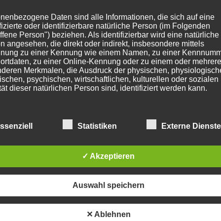
ner anderen Welt. Alte Holzhäuser, enge Wege und ein Hauch
iner Zeitreise.
nenbezogene Daten sind alle Informationen, die sich auf eine
ifizierte oder identifizierbare natürliche Person (im Folgenden
EN Arena
: Für Sportbegeisterte ein Muss! Erlebt, wie es hint
ffene Person") beziehen. Als identifizierbar wird eine natürliche
eht, blickt in Bereiche, die sonst nur Athleten und
n angesehen, die direkt oder indirekt, insbesondere mittels
nung zu einer Kennung wie einem Namen, zu einer Kennnumm
fahrt spannende Details über Veranstaltungen, Technik und
ortdaten, zu einer Online-Kennung oder zu einem oder mehrer
deren Merkmalen, die Ausdruck der physischen, physiologisch
ischen, psychischen, wirtschaftlichen, kulturellen oder sozialen
en ein Genuss! Breite Wege führen Euch entlang der wilden
tät dieser natürlichen Person sind, identifiziert werden kann.
en. Mit ein bisschen Glück seht Ihr sogar ein paar Gemsen,
ssen.
ndschaften rund um Oberstdorf
: Klingt erstmal ungewöhnl
etroffene Person
ssenziell
Statistiken
Externe Dienst
über den Wiesen hängt und die Regentropfen leise plätscher
 ganz besonderen Seite.
fene Person ist jede identifizierte oder identifizierbare natürlich
n, deren personenbezogene Daten von dem für die Verarbeitu
✓ Akzeptieren
twortlichen verarbeitet werden.
s – und Ihr habt am Abend spannende Geschichten zu erzäh
e Füße hochlegt.
Auswahl speichern
erarbeitung
– im Haus Partale
✕ Ablehnen