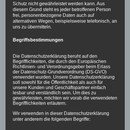
Schutz nicht gewährleistet werden kann. Aus
Neueste Beiträge
diesem Grund steht es jeder betroffenen Person
frei, personenbezogene Daten auch auf
Veranstaltungen im August 2026 in Oberstdorf
alternativen Wegen, beispielsweise telefonisch, an
Public Viewing Fußball-WM 2026 in Oberstdorf
uns zu übermitteln.
Oberstdorf im Mai – perfekter Frühlingsurlaub
Begriffsbestimmungen
im Allgäu
Extra Rabatt im März
Die Datenschutzerklärung beruht auf den
Begrifflichkeiten, die durch den Europäischen
Traveller Review Award 2026
Richtlinien- und Verordnungsgeber beim Erlass
der Datenschutz-Grundverordnung (DS-GVO)
verwendet wurden. Unsere Datenschutzerklärung
Blog Archiv
soll sowohl für die Öffentlichkeit als auch für
Blog
unsere Kunden und Geschäftspartner einfach
lesbar und verständlich sein. Um dies zu
Archiv
gewährleisten, möchten wir vorab die verwendeten
Kategorien
Begrifflichkeiten erläutern.
Allgäu
Wir verwenden in dieser Datenschutzerklärung
unter anderem die folgenden Begriffe:
Allgemein