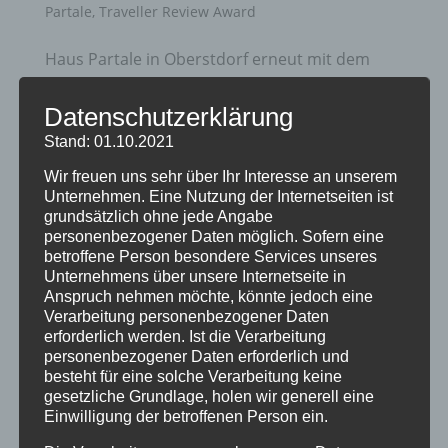
Partale
,
Traveller Review Award
Haus Partale in Oberstdorf erneut mit dem
Booking.com Traveller Review Award 2026
ausgezeichnet Wir freuen uns sehr, Euch
Datenschutzerklärung
mitteilen zu dürfen: Das Haus Partale in
Stand: 01.10.2021
Oberstdorf wurde auch in diesem Jahr wieder
Wir freuen uns sehr über Ihr Interesse an unserem
mit dem Booking.com Traveller Review Award
Unternehmen. Eine Nutzung der Internetseiten ist
grundsätzlich ohne jede Angabe
2026...
personenbezogener Daten möglich. Sofern eine
betroffene Person besondere Services unseres
Unternehmens über unsere Internetseite in
Anspruch nehmen möchte, könnte jedoch eine
Verarbeitung personenbezogener Daten
erforderlich werden. Ist die Verarbeitung
personenbezogener Daten erforderlich und
besteht für eine solche Verarbeitung keine
gesetzliche Grundlage, holen wir generell eine
Einwilligung der betroffenen Person ein.