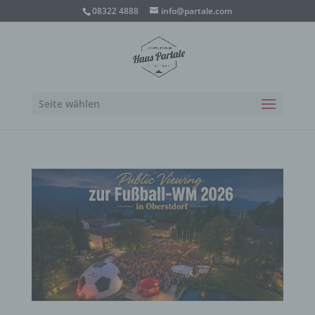
08322 4888
info@partale.com
Seite wählen