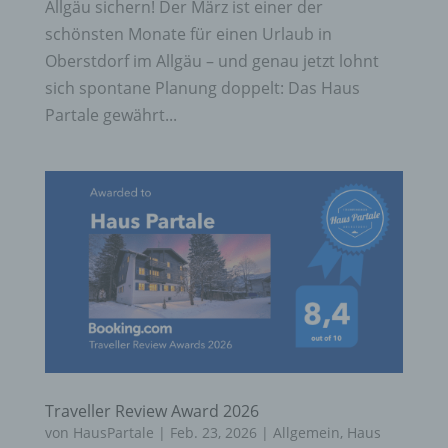
Allgäu sichern! Der März ist einer der
schönsten Monate für einen Urlaub in
Oberstdorf im Allgäu – und genau jetzt lohnt
sich spontane Planung doppelt: Das Haus
Partale gewährt...
Traveller Review Award 2026
von
HausPartale
|
Feb. 23, 2026
|
Allgemein
,
Haus