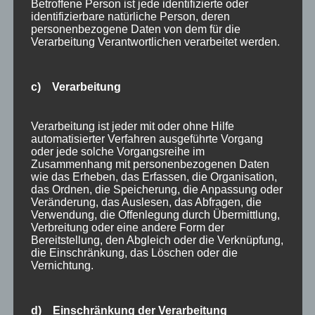
Betroffene Person ist jede identifizierte oder
Traveller Review Award
identifizierbare natürliche Person, deren
personenbezogene Daten von dem für die
Urlaub
Verarbeitung Verantwortlichen verarbeitet werden.
Veranstaltungstipp
Wintersport
c) Verarbeitung
Bei uns…
Verarbeitung ist jeder mit oder ohne Hilfe
automatisierter Verfahren ausgeführte Vorgang
oder jede solche Vorgangsreihe im
Zusammenhang mit personenbezogenen Daten
wie das Erheben, das Erfassen, die Organisation,
das Ordnen, die Speicherung, die Anpassung oder
Veränderung, das Auslesen, das Abfragen, die
Verwendung, die Offenlegung durch Übermittlung,
Verbreitung oder eine andere Form der
Bereitstellung, den Abgleich oder die Verknüpfung,
die Einschränkung, das Löschen oder die
BERGBAHN UNLIMITED
Vernichtung.
Ausgezeichnet von KAYAK
d) Einschränkung der Verarbeitung