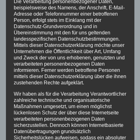
Die Verarbeitung personenbezogener Daten,
beispielsweise des Namens, der Anschrift, E-Mail-
Adresse oder Telefonnummer einer betroffenen
Person, erfolgt stets im Einklang mit der
Märzlich willkommen im Haus Partale
Oberstdorf
Datenschutz-Grundverordnung und in
Übereinstimmung mit den für uns geltenden
von
HausPartale
|
Feb. 9, 2026
|
Allgäu
,
landesspezifischen Datenschutzbestimmungen.
Ferienwohnungen
,
Haus Partale
,
Oberstdorf
Mittels dieser Datenschutzerklärung möchte unser
Unternehmen die Öffentlichkeit über Art, Umfang
Frühlingserwachen & Bergluft – Deine Auszeit
und Zweck der von uns erhobenen, genutzten und
verarbeiteten personenbezogenen Daten
im Haus Partale in Oberstdorf Schon beim
informieren. Ferner werden betroffene Personen
ersten Atemzug spürst du es: die frische, klare
mittels dieser Datenschutzerklärung über die ihnen
Luft der Allgäuer Alpen, die sanft durch deine
zustehenden Rechte aufgeklärt.
Lungen strömt und gleichzeitig Körper und
Wir haben als für die Verarbeitung Verantwortlicher
Seele belebt. Oberstdorf im Allgäu ist...
zahlreiche technische und organisatorische
Maßnahmen umgesetzt, um einen möglichst
lückenlosen Schutz der über diese Internetseite
verarbeiteten personenbezogenen Daten
« Ältere Einträge
sicherzustellen. Dennoch können Internetbasierte
Datenübertragungen grundsätzlich
Sicherheitslücken aufweisen, sodass ein absoluter