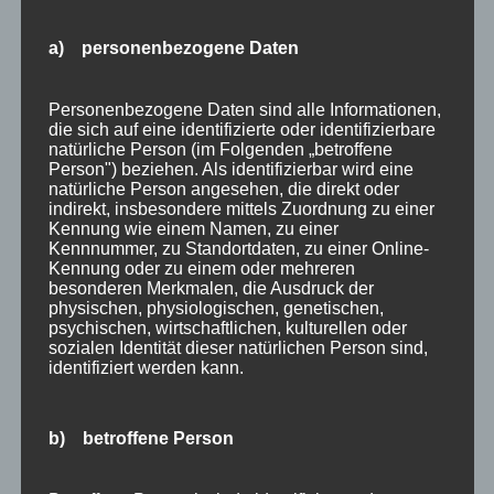
Angebote
Bergbahnen
a) personenbezogene Daten
Bewertung
Personenbezogene Daten sind alle Informationen,
E-Bike
die sich auf eine identifizierte oder identifizierbare
natürliche Person (im Folgenden „betroffene
Empfehlung
Person") beziehen. Als identifizierbar wird eine
natürliche Person angesehen, die direkt oder
Ferienwohnungen
indirekt, insbesondere mittels Zuordnung zu einer
Kennung wie einem Namen, zu einer
FIS Nordische Ski WM
Kennnummer, zu Standortdaten, zu einer Online-
Kennung oder zu einem oder mehreren
Gäste
besonderen Merkmalen, die Ausdruck der
physischen, physiologischen, genetischen,
Gesundheit
psychischen, wirtschaftlichen, kulturellen oder
sozialen Identität dieser natürlichen Person sind,
Haus Partale
identifiziert werden kann.
Info
Oberstdorf
b) betroffene Person
Stellenangebot