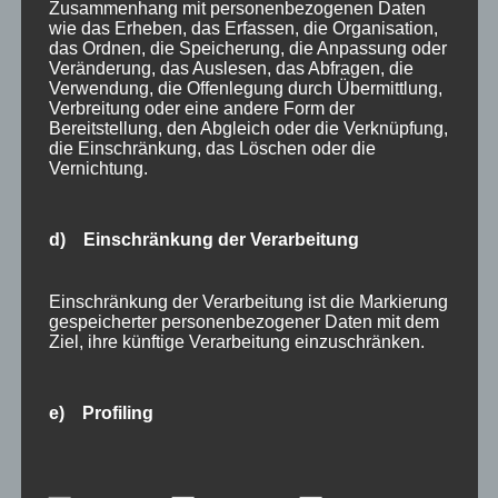
Zusammenhang mit personenbezogenen Daten
wie das Erheben, das Erfassen, die Organisation,
das Ordnen, die Speicherung, die Anpassung oder
Veränderung, das Auslesen, das Abfragen, die
Verwendung, die Offenlegung durch Übermittlung,
Verbreitung oder eine andere Form der
Bereitstellung, den Abgleich oder die Verknüpfung,
Suchen
die Einschränkung, das Löschen oder die
Neueste Beiträge
nach:
Vernichtung.
Veranstaltungen im August 2026 in Oberstdorf
Public Viewing Fußball-WM 2026 in Oberstdorf
d) Einschränkung der Verarbeitung
Oberstdorf im Mai – perfekter Frühlingsurlaub
im Allgäu
Einschränkung der Verarbeitung ist die Markierung
Extra Rabatt im März
gespeicherter personenbezogener Daten mit dem
Ziel, ihre künftige Verarbeitung einzuschränken.
Traveller Review Award 2026
Blog Archiv
Blog
e) Profiling
Kategorien
Archiv
Allgäu
Profiling ist jede Art der automatisierten
Allgemein
Verarbeitung personenbezogener Daten, die darin