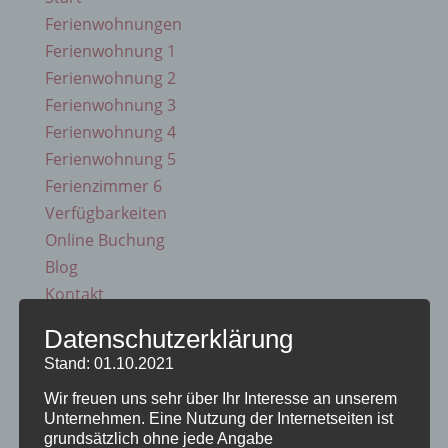
Ferienwohnungen
Ferienwohnung 1
Ferienwohnung 2
Ferienwohnung 3
Ferienwohnung 4
Ferienwohnung 5
Ferienzimmer 6
Verfügbarkeiten
Online Buchung
Blog
Kontakt
FAQs
Datenschutzerklärung
Reise Versicherung
Stand: 01.10.2021
Impressum
Wir freuen uns sehr über Ihr Interesse an unserem
Unternehmen. Eine Nutzung der Internetseiten ist
grundsätzlich ohne jede Angabe