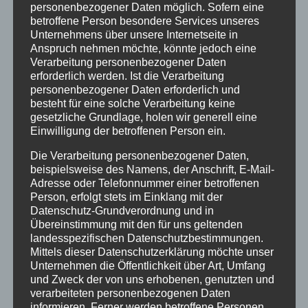
personenbezogener Daten möglich. Sofern eine
betroffene Person besondere Services unseres
Last Minute Angebot April
Unternehmens über unsere Internetseite in
Anspruch nehmen möchte, könnte jedoch eine
von
HausPartale
|
Apr. 11, 2023
|
Allgäu
,
Angebote
,
Verarbeitung personenbezogener Daten
Ferienwohnungen
,
Haus Partale
erforderlich werden. Ist die Verarbeitung
personenbezogener Daten erforderlich und
besteht für eine solche Verarbeitung keine
gesetzliche Grundlage, holen wir generell eine
Einwilligung der betroffenen Person ein.
Die Verarbeitung personenbezogener Daten,
beispielsweise des Namens, der Anschrift, E-Mail-
Adresse oder Telefonnummer einer betroffenen
Person, erfolgt stets im Einklang mit der
Datenschutz-Grundverordnung und in
Übereinstimmung mit den für uns geltenden
landesspezifischen Datenschutzbestimmungen.
Unser Haus Partale Angebot im April 2023
Mittels dieser Datenschutzerklärung möchte unser
Unternehmen die Öffentlichkeit über Art, Umfang
auf alle verfügbaren Ferienwohnungen gewähren wir Ihnen
einen
10% Last Minute Rabatt
und Zweck der von uns erhobenen, genutzten und
verarbeiteten personenbezogenen Daten
informieren. Ferner werden betroffene Personen