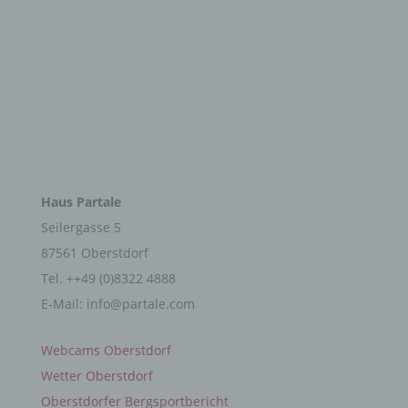
einverstanden ist.
Name und Anschrift des für die Verarbeitung
Verantwortlichen
Verantwortlicher im Sinne der Datenschutz-
Grundverordnung, sonstiger in den Mitgliedstaaten
der Europäischen Union geltenden
KONTAKT
Datenschutzgesetze und anderer Bestimmungen
mit datenschutzrechtlichem Charakter ist die:
Haus Partale
Seilergasse 5
Haus Partale Ferienwohnungen GbR
87561 Oberstdorf
Michael Busse (Geschäftsführer)
Tel. ++49 (0)8322 4888
Seilergasse 5
E-Mail: info@partale.com
LINKS
87561 Oberstdorf
Webcams Oberstdorf
Deutschland
Wetter Oberstdorf
083224888
Oberstdorfer Bergsportbericht