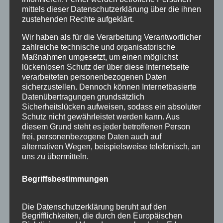
Ostern ist vorbei und wir haben wieder
mittels dieser Datenschutzerklärung über die ihnen
zustehenden Rechte aufgeklärt.
Ferienwohnungen frei!
zu unserem aktuellen Ferienwohnung-
Wir haben als für die Verarbeitung Verantwortlicher
Verfügbarkeitskalender
zahlreiche technische und organisatorische
Maßnahmen umgesetzt, um einen möglichst
lückenlosen Schutz der über diese Internetseite
Gönnen Sie sich doch eine spontane kleine
verarbeiteten personenbezogenen Daten
Auszeit in Oberstdorf im schönen Allgäu. Der
sicherzustellen. Dennoch können Internetbasierte
April im Allgäu eignet sich hervorragend für die
Datenübertragungen grundsätzlich
Sicherheitslücken aufweisen, sodass ein absoluter
ersten Wanderungen in den aufblühenden
Schutz nicht gewährleistet werden kann. Aus
Tälern rund um Oberstdorf. Die Bergspitzen
diesem Grund steht es jeder betroffenen Person
der Oberstdorfer Berge sind noch immer mit
frei, personenbezogene Daten auch auf
alternativen Wegen, beispielsweise telefonisch, an
Schnee bedeckt, aber im Tal blühen bereits die
uns zu übermitteln.
Krokusse und viele andere Frühlinsboten der
Natur. Auch wenn es im April ab und zu mal
Begriffsbestimmungen
regnet und das Wetter nicht weiß was es will,
so gibt es doch viel zu entdecken und es gibt
Die Datenschutzerklärung beruht auf den
Begrifflichkeiten, die durch den Europäischen
auch genügend Schlechtwetter-Alternativen die