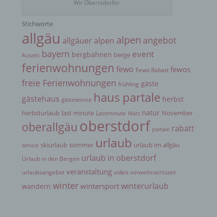
Wir Oberstdorfer
j) Dritter
Stichworte
Dritter ist eine natürliche oder juristische Person,
allgäu
alpen
angebot
Behörde, Einrichtung oder andere Stelle außer der
allgäuer alpen
betroffenen Person, dem Verantwortlichen, dem
bayern
event
bergbahnen
berge
Auszeit
Auftragsverarbeiter und den Personen, die unter
ferienwohnungen
der unmittelbaren Verantwortung des
fewo
fewos
Fewo Rabatt
Verantwortlichen oder des Auftragsverarbeiters
freie Ferienwohnungen
befugt sind, die personenbezogenen Daten zu
gäste
frühling
verarbeiten.
haus partale
gästehaus
herbst
gästeservice
natur
herbsturlaub
last minute
November
Lastminute
März
oberstdorf
k) Einwilligung
oberallgäu
rabatt
partale
urlaub
skiurlaub
sommer
urlaub im allgäu
service
Einwilligung ist jede von der betroffenen Person
urlaub in oberstdorf
freiwillig für den bestimmten Fall in informierter
Urlaub in den Bergen
Weise und unmissverständlich abgegebene
veranstaltung
urlaubsangebot
video
vorweihnachtszeit
Willensbekundung in Form einer Erklärung oder
winter
einer sonstigen eindeutigen bestätigenden
winterurlaub
wintersport
wandern
Handlung, mit der die betroffene Person zu
verstehen gibt, dass sie mit der Verarbeitung der
sie betreffenden personenbezogenen Daten