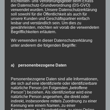
Richtlinien- und Verordnungsgeber beim Erlass
Ihren Aufenthalt in Oberstdorf trotzdem zu
der Datenschutz-Grundverordnung (DS-GVO)
verwendet wurden. Unsere Datenschutzerklärung
einem schönen Erlebnis machen. Unsere
soll sowohl für die Öffentlichkeit als auch für
komfortablen und voll ausgestatteten
unsere Kunden und Geschäftspartner einfach
lesbar und verständlich sein. Um dies zu
Ferienwohnungen sind die ideale
gewährleisten, möchten wir vorab die verwendeten
Ausgangspunkt für Sie – um Oberstdorf, die
Begrifflichkeiten erläutern.
Umgebung und das Oberallgäu zu entdecken…
Wir verwenden in dieser Datenschutzerklärung
unter anderem die folgenden Begriffe:
Ferienwohnung online buchen
Hier noch ein paar Frühlingsimpressionen aus
Oberstdorf
a) personenbezogene Daten
Personenbezogene Daten sind alle Informationen,
die sich auf eine identifizierte oder identifizierbare
natürliche Person (im Folgenden „betroffene
Person") beziehen. Als identifizierbar wird eine
natürliche Person angesehen, die direkt oder
indirekt, insbesondere mittels Zuordnung zu einer
Kennung wie einem Namen, zu einer
Kennnummer, zu Standortdaten, zu einer Online-