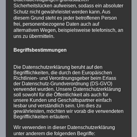
Haus Partale
Sicherheitslücken aufweisen, sodass ein absoluter
Schutz nicht gewährleistet werden kann. Aus
Info
diesem Grund steht es jeder betroffenen Person
frei, personenbezogene Daten auch auf
Oberstdorf
alternativen Wegen, beispielsweise telefonisch, an
Stellenangebot
uns zu übermitteln.
Traveller Review Award
Begriffsbestimmungen
Urlaub
Die Datenschutzerklärung beruht auf den
Veranstaltungstipp
Begrifflichkeiten, die durch den Europäischen
Wintersport
Richtlinien- und Verordnungsgeber beim Erlass
der Datenschutz-Grundverordnung (DS-GVO)
verwendet wurden. Unsere Datenschutzerklärung
Bei uns…
soll sowohl für die Öffentlichkeit als auch für
unsere Kunden und Geschäftspartner einfach
lesbar und verständlich sein. Um dies zu
gewährleisten, möchten wir vorab die verwendeten
Begrifflichkeiten erläutern.
Wir verwenden in dieser Datenschutzerklärung
unter anderem die folgenden Begriffe: