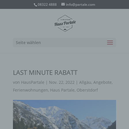
08322 4888
info@partale.com
Seite wählen
LAST MINUTE RABATT
von
HausPartale
|
Nov. 22, 2022
|
Allgäu
,
Angebote
,
Ferienwohnungen
,
Haus Partale
,
Oberstdorf