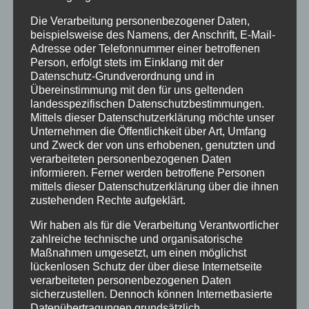
Archiv
Die Verarbeitung personenbezogener Daten,
Kategorien
beispielsweise des Namens, der Anschrift, E-Mail-
Adresse oder Telefonnummer einer betroffenen
Allgäu
Person, erfolgt stets im Einklang mit der
Allgemein
Datenschutz-Grundverordnung und in
Übereinstimmung mit den für uns geltenden
Angebote
landesspezifischen Datenschutzbestimmungen.
Mittels dieser Datenschutzerklärung möchte unser
Bergbahnen
Unternehmen die Öffentlichkeit über Art, Umfang
und Zweck der von uns erhobenen, genutzten und
Bewertung
verarbeiteten personenbezogenen Daten
E-Bike
informieren. Ferner werden betroffene Personen
mittels dieser Datenschutzerklärung über die ihnen
Empfehlung
zustehenden Rechte aufgeklärt.
Ferienwohnungen
Wir haben als für die Verarbeitung Verantwortlicher
zahlreiche technische und organisatorische
FIS Nordische Ski WM
Maßnahmen umgesetzt, um einen möglichst
lückenlosen Schutz der über diese Internetseite
Gäste
verarbeiteten personenbezogenen Daten
Gesundheit
sicherzustellen. Dennoch können Internetbasierte
Datenübertragungen grundsätzlich