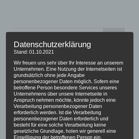
Datenschutzerklärung
Neueste Beiträge
Stand: 01.10.2021
Veranstaltungen im August 2026 in Oberstdorf
Wir freuen uns sehr über Ihr Interesse an unserem
Unternehmen. Eine Nutzung der Internetseiten ist
Public Viewing Fußball-WM 2026 in Oberstdorf
grundsätzlich ohne jede Angabe
personenbezogener Daten möglich. Sofern eine
Oberstdorf im Mai – perfekter Frühlingsurlaub
betroffene Person besondere Services unseres
im Allgäu
Unternehmens über unsere Internetseite in
Anspruch nehmen möchte, könnte jedoch eine
Extra Rabatt im März
Verarbeitung personenbezogener Daten
Traveller Review Award 2026
erforderlich werden. Ist die Verarbeitung
personenbezogener Daten erforderlich und
besteht für eine solche Verarbeitung keine
Blog Archiv
gesetzliche Grundlage, holen wir generell eine
Blog
Einwilligung der betroffenen Person ein.