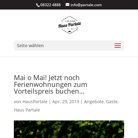
08322 4888
info@partale.com
Seite wählen
Mai o Mai! Jetzt noch
Ferienwohnungen zum
Vorteilspreis buchen…
von
HausPartale
|
Apr. 29, 2019
|
Angebote
,
Gäste
,
Haus Partale