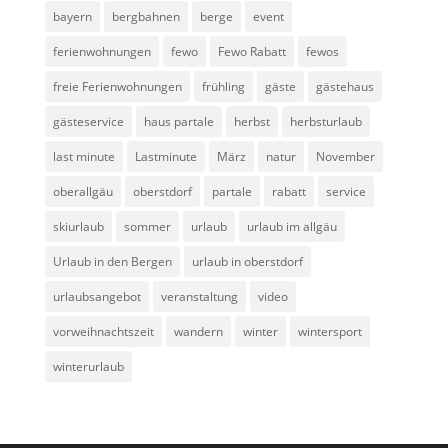
bayern
bergbahnen
berge
event
ferienwohnungen
fewo
Fewo Rabatt
fewos
freie Ferienwohnungen
frühling
gäste
gästehaus
gästeservice
haus partale
herbst
herbsturlaub
last minute
Lastminute
März
natur
November
oberallgäu
oberstdorf
partale
rabatt
service
skiurlaub
sommer
urlaub
urlaub im allgäu
Urlaub in den Bergen
urlaub in oberstdorf
urlaubsangebot
veranstaltung
video
vorweihnachtszeit
wandern
winter
wintersport
winterurlaub