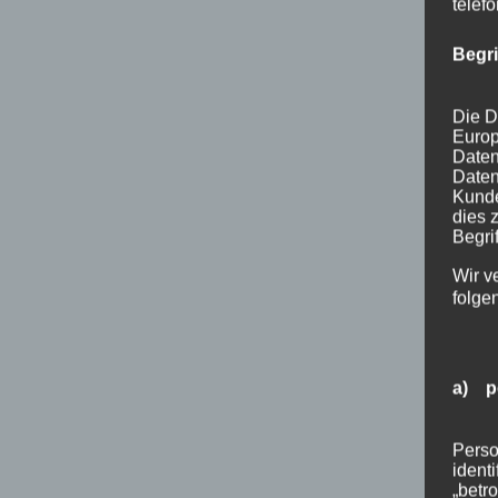
telef
Begr
Die D
Europ
Daten
Daten
Kunde
dies 
Begrif
Wir v
folge
a) p
Perso
ident
„betro