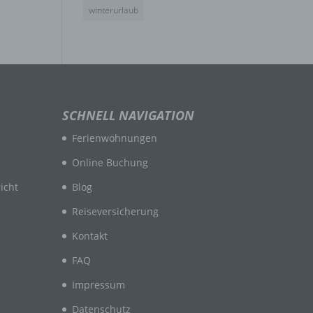
winterurlaub
n
en
SCHNELL NAVIGATION
ichen
Ferienwohnungen
die
rbaren
Online Buchung
icht
Blog
Reiseversicherung
Kontakt
FAQ
ittel
Impressum
ie
as
Datenschutz