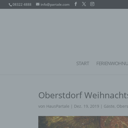
08322 4888
info@partale.com
START
FERIENWOHN
Oberstdorf Weihnacht
von
HausPartale
|
Dez. 19, 2019
|
Gäste
,
Obers