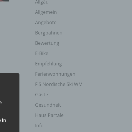
Allgäu
Allgemein
Angebote
Bergbahnen
Bewertung
E-Bike
Empfehlung
Ferienwohnungen
FIS Nordische Ski WM
Gäste
e
Gesundheit
Haus Partale
 in
Info