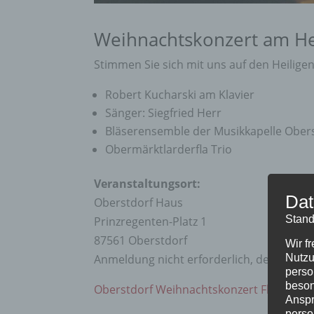
Weihnachtskonzert am He
Stimmen Sie sich mit uns auf den Heilige
Robert Kucharski am Klavier
Sänger: Siegfried Herr
Bläserensemble der Musikkapelle Ober
Obermärktlarderfla Trio
Veranstaltungsort:
Dat
Oberstdorf Haus
Stand
Prinzregenten-Platz 1
87561 Oberstdorf
Wir f
Anmeldung nicht erforderlich, der Eintritt 
Nutzu
perso
beson
Oberstdorf Weihnachtskonzert Flyer als
Anspr
perso