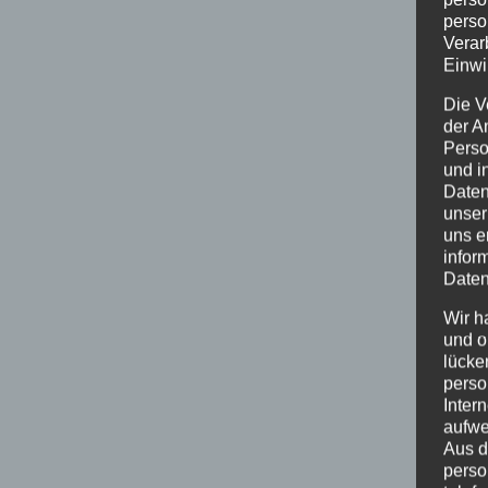
perso
Verar
Einwi
Die V
der A
Perso
und i
Daten
unser
uns e
infor
Daten
Wir h
und o
lücke
perso
Inter
aufwe
Aus d
perso