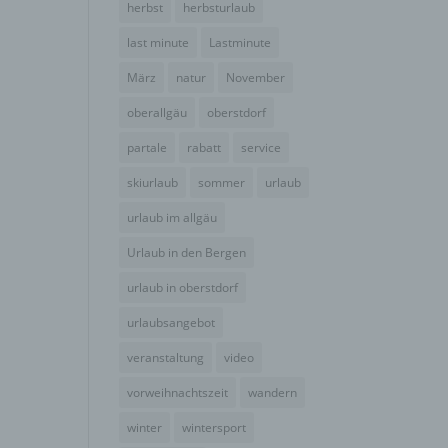
herbst
herbsturlaub
der
g, das
last minute
Lastminute
März
natur
November
oberallgäu
oberstdorf
partale
rabatt
service
skiurlaub
sommer
urlaub
urlaub im allgäu
Urlaub in den Bergen
urlaub in oberstdorf
urlaubsangebot
gener
wendet
veranstaltung
video
che
vorweihnachtszeit
wandern
eben,
el
winter
wintersport