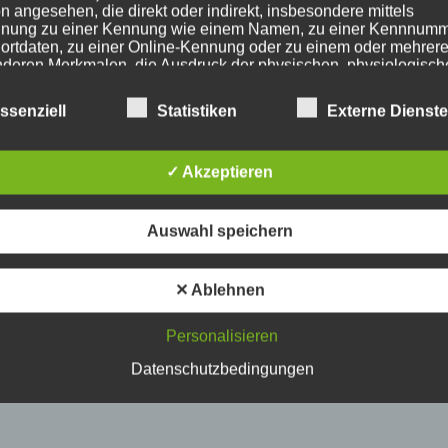
n angesehen, die direkt oder indirekt, insbesondere mittels
nung zu einer Kennung wie einem Namen, zu einer Kennnumm
ortdaten, zu einer Online-Kennung oder zu einem oder mehrer
deren Merkmalen, die Ausdruck der physischen, physiologisch
ischen, psychischen, wirtschaftlichen, kulturellen oder sozialen
tät dieser natürlichen Person sind, identifiziert werden kann.
ssenziell
Statistiken
Externe Dienst
etroffene Person
✓ Akzeptieren
fene Person ist jede identifizierte oder identifizierbare natürlich
Auswahl speichern
n, deren personenbezogene Daten von dem für die Verarbeitu
twortlichen verarbeitet werden.
✕ Ablehnen
erarbeitung
Personalisieren
Datenschutzbedingungen
beitung ist jeder mit oder ohne Hilfe automatisierter Verfahren
führte Vorgang oder jede solche Vorgangsreihe im Zusammen
ersonenbezogenen Daten wie das Erheben, das Erfassen, die
isation, das Ordnen, die Speicherung, die Anpassung oder