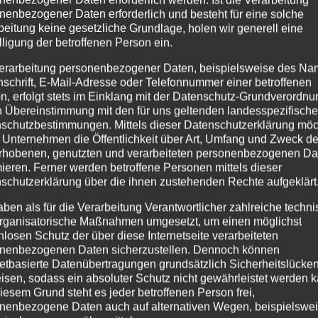
nenbezogener Daten erforderlich und besteht für eine solche
beitung keine gesetzliche Grundlage, holen wir generell eine
lligung der betroffenen Person ein.
erarbeitung personenbezogener Daten, beispielsweise des Na
nschrift, E-Mail-Adresse oder Telefonnummer einer betroffenen
n, erfolgt stets im Einklang mit der Datenschutz-Grundverordnu
n Übereinstimmung mit den für uns geltenden landesspezifisch
schutzbestimmungen. Mittels dieser Datenschutzerklärung mö
 Unternehmen die Öffentlichkeit über Art, Umfang und Zweck de
rhobenen, genutzten und verarbeiteten personenbezogenen Da
mieren. Ferner werden betroffene Personen mittels dieser
schutzerklärung über die ihnen zustehenden Rechte aufgeklärt
aben als für die Verarbeitung Verantwortlicher zahlreiche techn
rganisatorische Maßnahmen umgesetzt, um einen möglichst
nlosen Schutz der über diese Internetseite verarbeiteten
nenbezogenen Daten sicherzustellen. Dennoch können
netbasierte Datenübertragungen grundsätzlich Sicherheitslücke
isen, sodass ein absoluter Schutz nicht gewährleistet werden k
iesem Grund steht es jeder betroffenen Person frei,
nenbezogene Daten auch auf alternativen Wegen, beispielswe