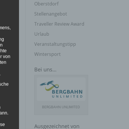
Oberstdorf
Stellenangebot
Traveller Review Award
mens,
Urlaub
ng
Veranstaltungstipp
en
chte
Wintersport
r von
ten
Bei uns…
.
ische
BERGBAHN UNLIMITED
n
ann.
ise
Ausgezeichnet von