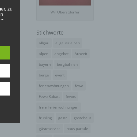
er, zu
Wir Oberstdorfer
en
en,
Stichworte
e
allgäu
allgäuer alpen
alpen
angebot
Auszeit
bayern
bergbahnen
e
ng
berge
event
ferienwohnungen
fewo
Fewo Rabatt
fewos
freie Ferienwohnungen
frühling
gäste
gästehaus
hang
gästeservice
haus partale