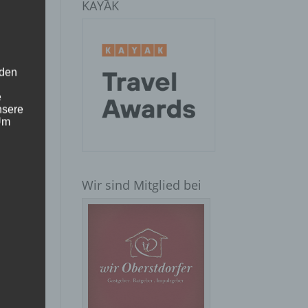
KAYAK
 den
e
nsere
 Um
Wir sind Mitglied bei