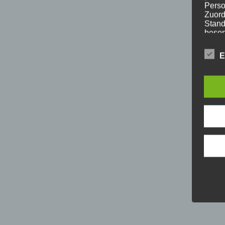
Perso
Zuord
Stand
beson
genet
Identi
E
b) b
Betrof
Perso
Veran
c) V
Verar
ausge
mit p
Organ