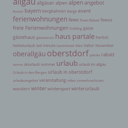
allgäu
alpen
angebot
allgäuer alpen
seiner Benennung nach dem Unionsrecht oder
dem Recht der Mitgliedstaaten vorgesehen
bayern
event
bergbahnen
berge
Auszeit
werden.
ferienwohnungen
fewo
fewos
Fewo Rabatt
freie Ferienwohnungen
gäste
frühling
h) Auftragsverarbeiter
haus partale
gästehaus
herbst
gästeservice
natur
herbsturlaub
last minute
November
Lastminute
März
Auftragsverarbeiter ist eine natürliche oder
oberstdorf
oberallgäu
juristische Person, Behörde, Einrichtung oder
rabatt
partale
andere Stelle, die personenbezogene Daten im
urlaub
Auftrag des Verantwortlichen verarbeitet.
skiurlaub
sommer
urlaub im allgäu
service
urlaub in oberstdorf
Urlaub in den Bergen
veranstaltung
urlaubsangebot
video
i) Empfänger
vorweihnachtszeit
winter
winterurlaub
wintersport
wandern
Empfänger ist eine natürliche oder juristische
Person, Behörde, Einrichtung oder andere Stelle,
der personenbezogene Daten offengelegt werden,
unabhängig davon, ob es sich bei ihr um einen
Dritten handelt oder nicht. Behörden, die im
Rahmen eines bestimmten Untersuchungsauftrags
nach dem Unionsrecht oder dem Recht der