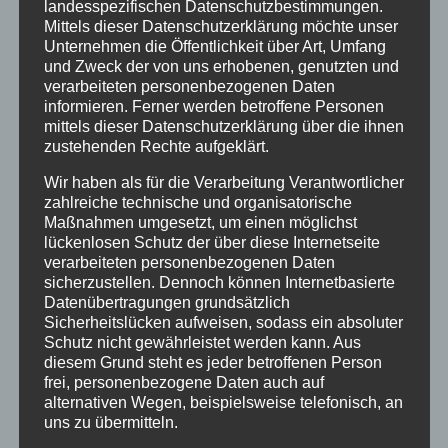
landesspezifischen Datenschutzbestimmungen.
Mittels dieser Datenschutzerklärung möchte unser
Oberstdorfer Adventskalender
Unternehmen die Öffentlichkeit über Art, Umfang
und Zweck der von uns erhobenen, genutzten und
von
HausPartale
|
Nov. 28, 2019
|
Allgemein
,
verarbeiteten personenbezogenen Daten
Oberstdorf
informieren. Ferner werden betroffene Personen
mittels dieser Datenschutzerklärung über die ihnen
zustehenden Rechte aufgeklärt.
Wir haben als für die Verarbeitung Verantwortlicher
zahlreiche technische und organisatorische
Maßnahmen umgesetzt, um einen möglichst
lückenlosen Schutz der über diese Internetseite
verarbeiteten personenbezogenen Daten
sicherzustellen. Dennoch können Internetbasierte
Datenübertragungen grundsätzlich
Sicherheitslücken aufweisen, sodass ein absoluter
Schutz nicht gewährleistet werden kann. Aus
Der Oberstdorfer Adventskalender
– täglich
diesem Grund steht es jeder betroffenen Person
frei, personenbezogene Daten auch auf
öffnet sich ein Türchen im diesjährigen Online-
alternativen Wegen, beispielsweise telefonisch, an
Adventskalender. Neben vielen interessanten
uns zu übermitteln.
Geschichten von heute und aus vergangenen