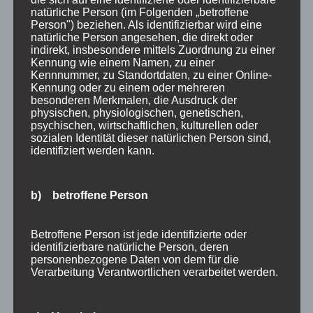
nach Oberstdorf ins schöne Allgäu…
natürliche Person (im Folgenden „betroffene
Person") beziehen. Als identifizierbar wird eine
Suchen
natürliche Person angesehen, die direkt oder
indirekt, insbesondere mittels Zuordnung zu einer
Neueste Beiträge
nach:
Kennung wie einem Namen, zu einer
Veranstaltungen im August 2026 in Oberstdorf
Kennnummer, zu Standortdaten, zu einer Online-
Kennung oder zu einem oder mehreren
Public Viewing Fußball-WM 2026 in Oberstdorf
besonderen Merkmalen, die Ausdruck der
Oberstdorf im Mai – perfekter Frühlingsurlaub
physischen, physiologischen, genetischen,
psychischen, wirtschaftlichen, kulturellen oder
im Allgäu
sozialen Identität dieser natürlichen Person sind,
Extra Rabatt im März
identifiziert werden kann.
Traveller Review Award 2026
Blog Archiv
b) betroffene Person
Blog
Kategorien
Archiv
Allgäu
Betroffene Person ist jede identifizierte oder
identifizierbare natürliche Person, deren
Allgemein
personenbezogene Daten von dem für die
Angebote
Verarbeitung Verantwortlichen verarbeitet werden.
Bergbahnen
Bewertung