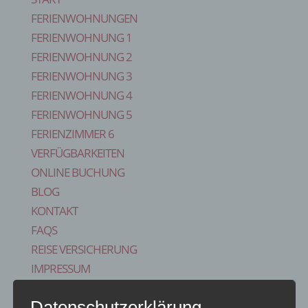
FERIENWOHNUNGEN
FERIENWOHNUNG 1
FERIENWOHNUNG 2
FERIENWOHNUNG 3
FERIENWOHNUNG 4
FERIENWOHNUNG 5
FERIENZIMMER 6
VERFÜGBARKEITEN
ONLINE BUCHUNG
BLOG
KONTAKT
FAQS
REISE VERSICHERUNG
IMPRESSUM
Seite wählen
Datenschutzerklärung
Start