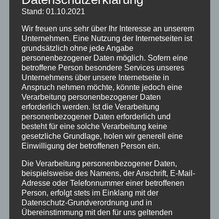
Ferienwohnungen
Stand: 01.10.2021
Ferienwohnung 1
Wir freuen uns sehr über Ihr Interesse an unserem
Ferienwohnung 2
Unternehmen. Eine Nutzung der Internetseiten ist
grundsätzlich ohne jede Angabe
Ferienwohnung 3
personenbezogener Daten möglich. Sofern eine
Ferienwohnung 4
betroffene Person besondere Services unseres
Ferienwohnung 5
Unternehmens über unsere Internetseite in
Anspruch nehmen möchte, könnte jedoch eine
Ferienzimmer 6
Verarbeitung personenbezogener Daten
Verfügbarkeiten
erforderlich werden. Ist die Verarbeitung
Online Buchung
personenbezogener Daten erforderlich und
besteht für eine solche Verarbeitung keine
Blog
gesetzliche Grundlage, holen wir generell eine
Kontakt
Einwilligung der betroffenen Person ein.
FAQs
Die Verarbeitung personenbezogener Daten,
Reise Versicherung
beispielsweise des Namens, der Anschrift, E-Mail-
Impressum
Adresse oder Telefonnummer einer betroffenen
Person, erfolgt stets im Einklang mit der
Datenschutz-Grundverordnung und in
Übereinstimmung mit den für uns geltenden