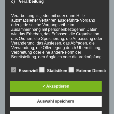
c) Verarbeitung
E-Bike
Empfehlung
Verarbeitung ist jeder mit oder ohne Hilfe
Ferienwohnungen
automatisierter Verfahren ausgeführte Vorgang
oder jede solche Vorgangsreihe im
FIS Nordische Ski WM
Zusammenhang mit personenbezogenen Daten
Gäste
wie das Erheben, das Erfassen, die Organisation,
das Ordnen, die Speicherung, die Anpassung oder
Gesundheit
Veränderung, das Auslesen, das Abfragen, die
Haus Partale
Verwendung, die Offenlegung durch Übermittlung,
Verbreitung oder eine andere Form der
Info
Bereitstellung, den Abgleich oder die Verknüpfung,
Oberstdorf
die Einschränkung, das Löschen oder die
Vernichtung.
Stellenangebot
Essenziell
Statistiken
Externe Dienste
Traveller Review Award
Urlaub
d) Einschränkung der Verarbeitung
✓ Akzeptieren
Veranstaltungstipp
Wintersport
Einschränkung der Verarbeitung ist die Markierung
Bei uns…
gespeicherter personenbezogener Daten mit dem
Auswahl speichern
Ziel, ihre künftige Verarbeitung einzuschränken.