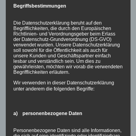
Begriffsbestimmungen
Zeiten von Oberstdorf gibt es 24 attraktive
Preise für Sie zu gewinnen…
Die Datenschutzerklärung beruht auf den
Ab dem 01. Dezember 2019 öffnet sich täglich
Begrifflichkeiten, die durch den Europäischen
Richtlinien- und Verordnungsgeber beim Erlass
ein Türchen im Oberstdorfer Adventskalender.
der Datenschutz-Grundverordnung (DS-GVO)
Die Auflösungen finden Sie ab dem 4.
verwendet wurden. Unsere Datenschutzerklärung
soll sowohl für die Öffentlichkeit als auch für
Dezember und dann immer am nächsten
unsere Kunden und Geschäftspartner einfach
Werktag auf den Adventskalender-
lesbar und verständlich sein. Um dies zu
gewährleisten, möchten wir vorab die verwendeten
Rätselseiten…
Begrifflichkeiten erläutern.
Machen Sie mit und gewinnen tolle Preise!
Hier
Wir verwenden in dieser Datenschutzerklärung
unter anderem die folgenden Begriffe:
geht´s zum
Oberstdorfer Adventskalender
Und falls Sie im Dezember nach Oberstdorf
kommen wollen, besuchen Sie auch den
a) personenbezogene Daten
Oberstdorfer Advent
– wir haben für Sie auch
noch
verfügbare Ferienwohnungen
– also auf
Personenbezogene Daten sind alle Informationen,
die sich auf eine identifizierte oder identifizierbare