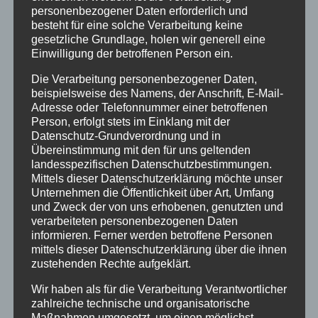
personenbezogener Daten erforderlich und
Urlaub
besteht für eine solche Verarbeitung keine
gesetzliche Grundlage, holen wir generell eine
Veranstaltungstipp
Einwilligung der betroffenen Person ein.
Wintersport
Die Verarbeitung personenbezogener Daten,
beispielsweise des Namens, der Anschrift, E-Mail-
Adresse oder Telefonnummer einer betroffenen
Bei uns…
Person, erfolgt stets im Einklang mit der
Datenschutz-Grundverordnung und in
Übereinstimmung mit den für uns geltenden
landesspezifischen Datenschutzbestimmungen.
Mittels dieser Datenschutzerklärung möchte unser
Unternehmen die Öffentlichkeit über Art, Umfang
und Zweck der von uns erhobenen, genutzten und
verarbeiteten personenbezogenen Daten
informieren. Ferner werden betroffene Personen
mittels dieser Datenschutzerklärung über die ihnen
BERGBAHN UNLIMITED
zustehenden Rechte aufgeklärt.
Wir haben als für die Verarbeitung Verantwortlicher
Ausgezeichnet von KAYAK
zahlreiche technische und organisatorische
Maßnahmen umgesetzt, um einen möglichst