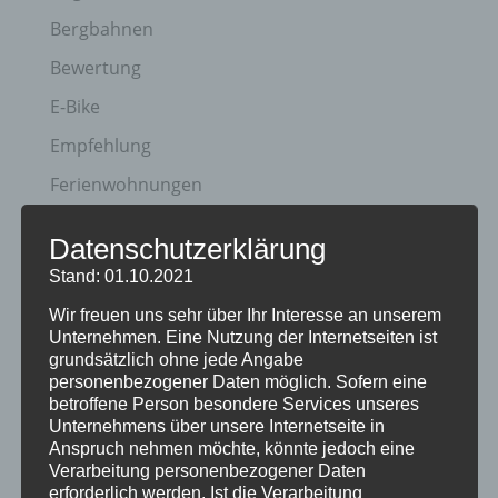
Bergbahnen
Bewertung
E-Bike
Empfehlung
Ferienwohnungen
FIS Nordische Ski WM
Datenschutzerklärung
Gäste
Stand: 01.10.2021
Gesundheit
Wir freuen uns sehr über Ihr Interesse an unserem
Unternehmen. Eine Nutzung der Internetseiten ist
Haus Partale
grundsätzlich ohne jede Angabe
Info
personenbezogener Daten möglich. Sofern eine
betroffene Person besondere Services unseres
Oberstdorf
Unternehmens über unsere Internetseite in
Anspruch nehmen möchte, könnte jedoch eine
Stellenangebot
Verarbeitung personenbezogener Daten
erforderlich werden. Ist die Verarbeitung
Traveller Review Award