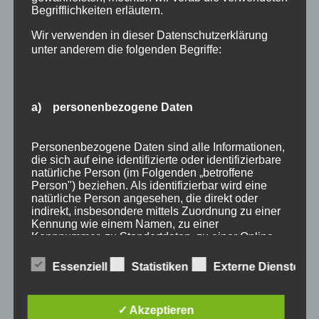
Begrifflichkeiten erläutern.
Wir verwenden in dieser Datenschutzerklärung
unter anderem die folgenden Begriffe:
a) personenbezogene Daten
Wir Oberstdorfer
Personenbezogene Daten sind alle Informationen,
die sich auf eine identifizierte oder identifizierbare
natürliche Person (im Folgenden „betroffene
Stichworte
Person") beziehen. Als identifizierbar wird eine
natürliche Person angesehen, die direkt oder
allgäu
allgäuer alpen
alpen
angebot
Auszeit
indirekt, insbesondere mittels Zuordnung zu einer
Kennung wie einem Namen, zu einer
bayern
bergbahnen
berge
event
Kennnummer, zu Standortdaten, zu einer Online-
Kennung oder zu einem oder mehreren
ferienwohnungen
fewo
Fewo Rabatt
fewos
besonderen Merkmalen, die Ausdruck der
Essenziell
Statistiken
Externe Dienste
physischen, physiologischen, genetischen,
freie Ferienwohnungen
frühling
gäste
gästehaus
psychischen, wirtschaftlichen, kulturellen oder
sozialen Identität dieser natürlichen Person sind,
gästeservice
haus partale
herbst
herbsturlaub
✓ Akzeptieren
identifiziert werden kann.