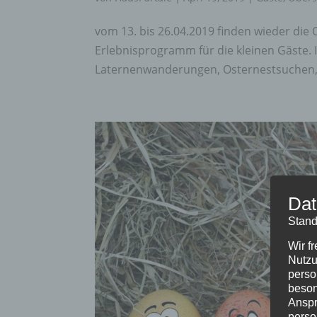
vom 13. bis 26.04.2019 finden wieder die 
Erlebnisprogramm für die kleinen Gäste. I
Laternenwanderungen, Osternestsuchen, od
Dat
Stand
Wir f
Nutzu
perso
beson
Anspr
perso