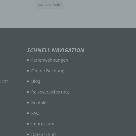
winterurlaub
n
en
SCHNELL NAVIGATION
ichen
Ferienwohnungen
die
rbaren
Online Buchung
icht
Blog
Reiseversicherung
Kontakt
FAQ
ittel
Impressum
ie
as
Datenschutz