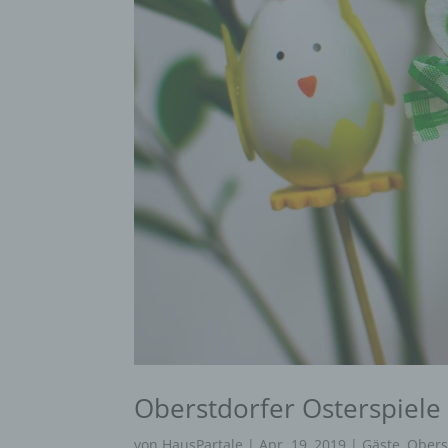
Oberstdorfer Osterspiele
von
HausPartale
|
Apr. 19, 2019
|
Gäste
,
Obers