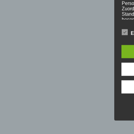
Perso
Zuord
Stand
beson
genet
Identi
E
b) b
Betrof
Perso
Veran
c) V
Verar
ausge
mit p
Organ