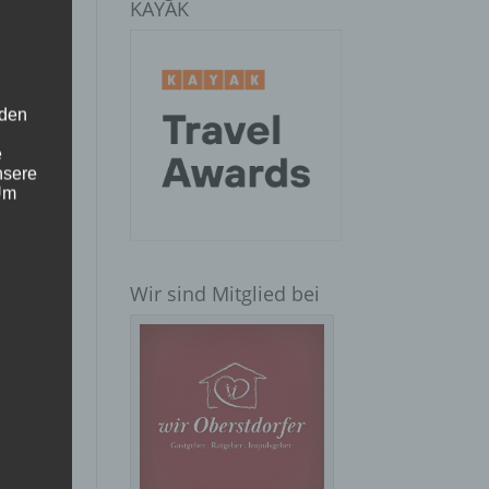
KAYAK
 den
e
nsere
 Um
Wir sind Mitglied bei