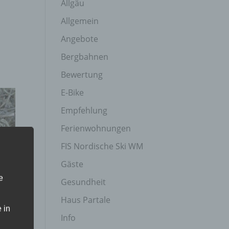
Allgäu
Allgemein
Angebote
Bergbahnen
Bewertung
E-Bike
Empfehlung
Ferienwohnungen
FIS Nordische Ski WM
Gäste
e
Gesundheit
Haus Partale
 in
Info