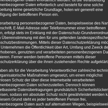
nenbezogener Daten erforderlich und besteht für eine solche
beitung keine gesetzliche Grundlage, holen wir generell eine
lligung der betroffenen Person ein.
erarbeitung personenbezogener Daten, beispielsweise des Na
nschrift, E-Mail-Adresse oder Telefonnummer einer betroffenen
n, erfolgt stets im Einklang mit der Datenschutz-Grundverordnu
n Übereinstimmung mit den für uns geltenden landesspezifisch
schutzbestimmungen. Mittels dieser Datenschutzerklärung mö
 Unternehmen die Öffentlichkeit über Art, Umfang und Zweck de
rhobenen, genutzten und verarbeiteten personenbezogenen Da
mieren. Ferner werden betroffene Personen mittels dieser
e das Erlebnisprogramm
schutzerklärung über die ihnen zustehenden Rechte aufgeklärt
aben als für die Verarbeitung Verantwortlicher zahlreiche techn
erstdorf
,
Urlaub
rganisatorische Maßnahmen umgesetzt, um einen möglichst
nlosen Schutz der über diese Internetseite verarbeiteten
6. April 2018 Ein kunterbuntes Erlebnisprogramm für die
nenbezogenen Daten sicherzustellen. Dennoch können
 2018 ist in Oberstdorf der “Hase“ los! Laternenwanderungen
netbasierte Datenübertragungen grundsätzlich Sicherheitslücke
isen, sodass ein absoluter Schutz nicht gewährleistet werden k
ssen der Audi Arena...
iesem Grund steht es jeder betroffenen Person frei,
nenbezogene Daten auch auf alternativen Wegen, beispielswe