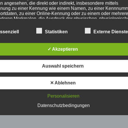
n angesehen, die direkt oder indirekt, insbesondere mittels
nung zu einer Kennung wie einem Namen, zu einer Kennnumm
ortdaten, zu einer Online-Kennung oder zu einem oder mehrer
deren Merkmalen, die Ausdruck der physischen, physiologisch
ischen, psychischen, wirtschaftlichen, kulturellen oder sozialen
tät dieser natürlichen Person sind, identifiziert werden kann.
ssenziell
Statistiken
Externe Dienst
etroffene Person
✓ Akzeptieren
fene Person ist jede identifizierte oder identifizierbare natürlich
Auswahl speichern
n, deren personenbezogene Daten von dem für die Verarbeitu
twortlichen verarbeitet werden.
✕ Ablehnen
erarbeitung
Personalisieren
Datenschutzbedingungen
beitung ist jeder mit oder ohne Hilfe automatisierter Verfahren
führte Vorgang oder jede solche Vorgangsreihe im Zusammen
ersonenbezogenen Daten wie das Erheben, das Erfassen, die
isation, das Ordnen, die Speicherung, die Anpassung oder