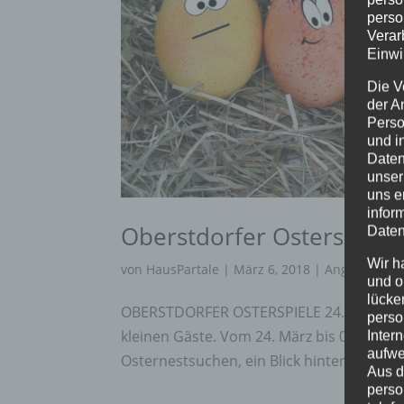
perso
Verar
Einwi
Die V
der A
Perso
und i
Daten
unser
uns e
infor
Oberstdorfer Osterspiel
Daten
Wir h
von
HausPartale
|
März 6, 2018
|
Angebote
,
Ob
und o
lücke
OBERSTDORFER OSTERSPIELE 24. März bis 0
perso
kleinen Gäste. Vom 24. März bis 06. April
Inter
aufwe
Osternestsuchen, ein Blick hinter die Kuli
Aus d
perso