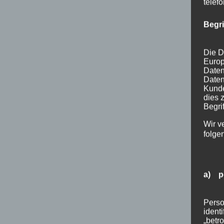
telef
Begr
Die D
Europ
Daten
Daten
Kunde
dies 
Begrif
Wir v
folge
a) p
Perso
ident
„betro