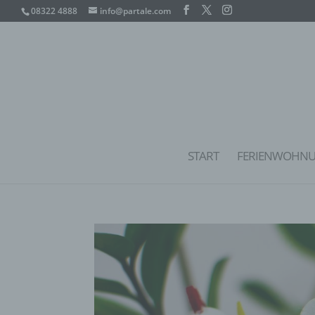
08322 4888
info@partale.com
START
FERIENWOHN