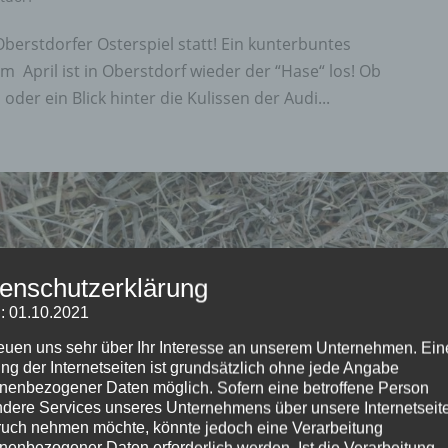
Oberstdorfer Osterspiel statt! Ein kunterbuntes
m April ist in Oberstdorf wieder der “Hase“ los! Ob
er ein Blick hinter die Kulissen der Audi...
enschutzerklärung
: 01.10.2021
reuen uns sehr über Ihr Interesse an unserem Unternehmen. Ein
ng der Internetseiten ist grundsätzlich ohne jede Angabe
nenbezogener Daten möglich. Sofern eine betroffene Person
dere Services unseres Unternehmens über unsere Internetseite
uch nehmen möchte, könnte jedoch eine Verarbeitung
nenbezogener Daten erforderlich werden. Ist die Verarbeitung