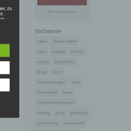
er, zu
Wir Oberstdorfer
en
en,
Stichworte
e
allgäu
allgäuer alpen
alpen
angebot
Auszeit
bayern
bergbahnen
e
ng
berge
event
ferienwohnungen
fewo
Fewo Rabatt
fewos
freie Ferienwohnungen
frühling
gäste
gästehaus
hang
gästeservice
haus partale