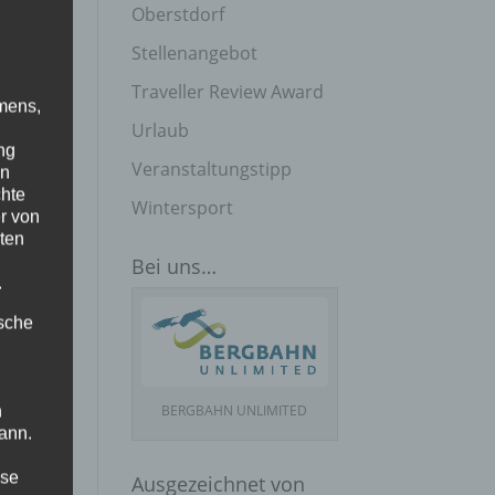
Oberstdorf
Stellenangebot
Traveller Review Award
mens,
Urlaub
ng
Veranstaltungstipp
en
chte
Wintersport
r von
ten
Bei uns…
.
ische
,
BERGBAHN UNLIMITED
n
ann.
ise
Ausgezeichnet von