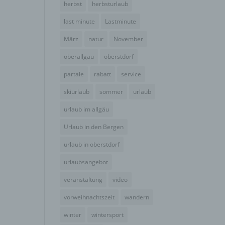
herbst
herbsturlaub
der
g, das
last minute
Lastminute
März
natur
November
oberallgäu
oberstdorf
partale
rabatt
service
skiurlaub
sommer
urlaub
urlaub im allgäu
Urlaub in den Bergen
urlaub in oberstdorf
urlaubsangebot
gener
wendet
veranstaltung
video
che
vorweihnachtszeit
wandern
eben,
el
winter
wintersport