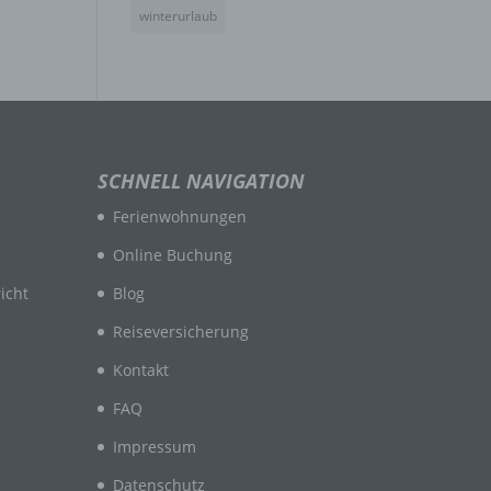
winterurlaub
n
en
SCHNELL NAVIGATION
ichen
Ferienwohnungen
die
rbaren
Online Buchung
icht
Blog
Reiseversicherung
Kontakt
FAQ
ittel
Impressum
ie
as
Datenschutz