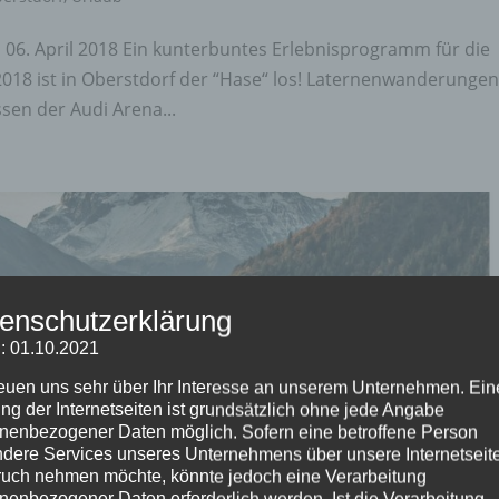
6. April 2018 Ein kunterbuntes Erlebnisprogramm für die
 2018 ist in Oberstdorf der “Hase“ los! Laternenwanderungen
ssen der Audi Arena...
enschutzerklärung
: 01.10.2021
reuen uns sehr über Ihr Interesse an unserem Unternehmen. Ein
ng der Internetseiten ist grundsätzlich ohne jede Angabe
nenbezogener Daten möglich. Sofern eine betroffene Person
dere Services unseres Unternehmens über unsere Internetseite
uch nehmen möchte, könnte jedoch eine Verarbeitung
nenbezogener Daten erforderlich werden. Ist die Verarbeitung