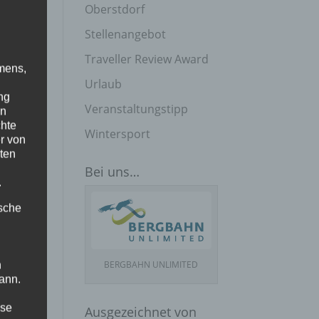
Oberstdorf
Stellenangebot
Traveller Review Award
mens,
Urlaub
ng
Veranstaltungstipp
en
chte
Wintersport
r von
ten
Bei uns…
.
ische
BERGBAHN UNLIMITED
n
ann.
 an
ise
e
Ausgezeichnet von