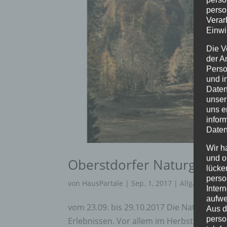
perso
Verar
Einwi
Die V
der A
Perso
und i
Daten
unser
uns e
infor
Daten
Wir h
und o
Oberstdorfer Naturgenus
lücke
perso
von
HausPartale
|
Sep. 1, 2017
|
Allgäu
,
Allge
Inter
aufwe
vom 23.09. bis 29.10.2017 Die Natur in Ob
Aus d
perso
Erlebnissen. Vor allem im Herbst ist nicht