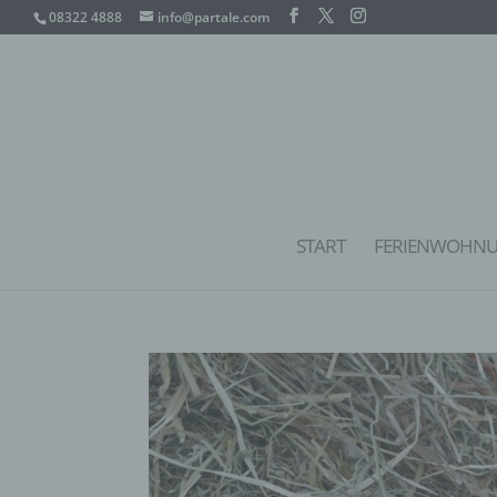
08322 4888
info@partale.com
START
FERIENWOHN