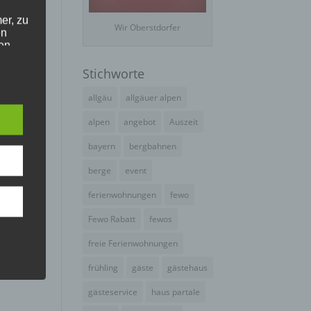
er, zu
Wir Oberstdorfer
en
en,
Stichworte
e
allgäu
allgäuer alpen
alpen
angebot
Auszeit
bayern
bergbahnen
e
ng
berge
event
ferienwohnungen
fewo
Fewo Rabatt
fewos
freie Ferienwohnungen
frühling
gäste
gästehaus
hang
gästeservice
haus partale