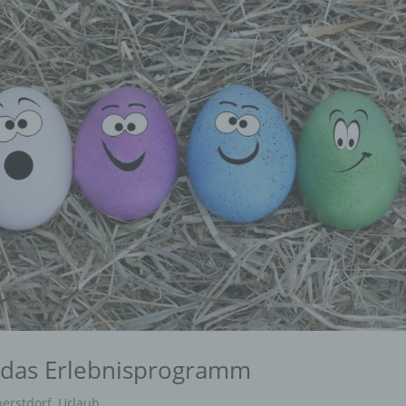
e das Erlebnisprogramm
erstdorf
,
Urlaub