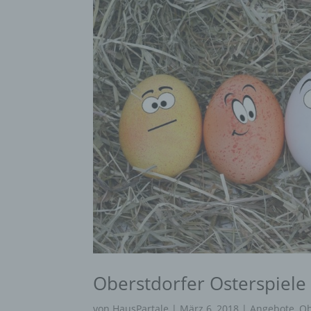
Oberstdorfer Osterspiel
von
HausPartale
|
März 6, 2018
|
Angebote
,
Ob