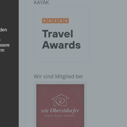
KAYAK
 den
e
nsere
 Um
Wir sind Mitglied bei