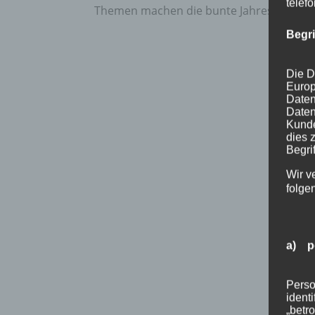
telef
Themen machen die bunte Jahreszeit beso
Begr
Die D
Europ
Daten
Daten
Kunde
dies 
Begrif
Wir v
folge
a) p
Perso
ident
„betro