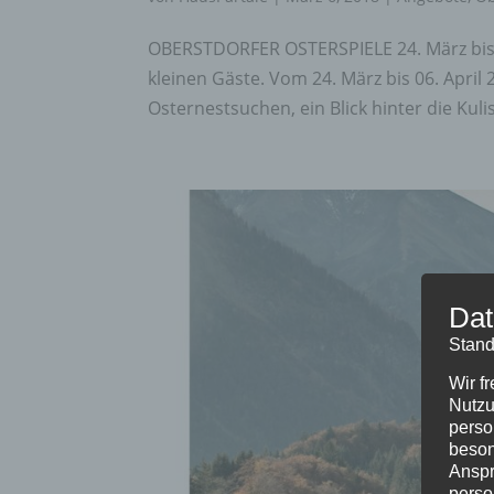
OBERSTDORFER OSTERSPIELE 24. März bis 0
kleinen Gäste. Vom 24. März bis 06. April
Osternestsuchen, ein Blick hinter die Kuli
Dat
Stand
Wir f
Nutzu
perso
beson
Anspr
perso