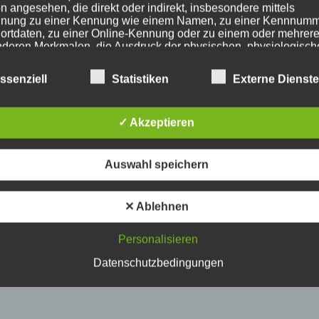
n angesehen, die direkt oder indirekt, insbesondere mittels
nung zu einer Kennung wie einem Namen, zu einer Kennnumm
ortdaten, zu einer Online-Kennung oder zu einem oder mehrer
deren Merkmalen, die Ausdruck der physischen, physiologisch
ischen, psychischen, wirtschaftlichen, kulturellen oder sozialen
tät dieser natürlichen Person sind, identifiziert werden kann.
ssenziell
Statistiken
Externe Dienst
etroffene Person
✓ Akzeptieren
fene Person ist jede identifizierte oder identifizierbare natürlich
Auswahl speichern
n, deren personenbezogene Daten von dem für die Verarbeitu
twortlichen verarbeitet werden.
✕ Ablehnen
erarbeitung
Personalisieren
Datenschutzbedingungen
beitung ist jeder mit oder ohne Hilfe automatisierter Verfahren
führte Vorgang oder jede solche Vorgangsreihe im Zusammen
ersonenbezogenen Daten wie das Erheben, das Erfassen, die
isation, das Ordnen, die Speicherung, die Anpassung oder