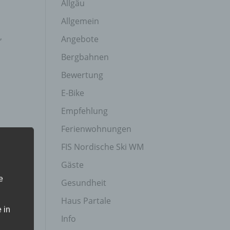
Allgäu
Allgemein
,
Angebote
Bergbahnen
Bewertung
E-Bike
Empfehlung
Ferienwohnungen
FIS Nordische Ski WM
Gäste
e
Gesundheit
Haus Partale
 in
Info