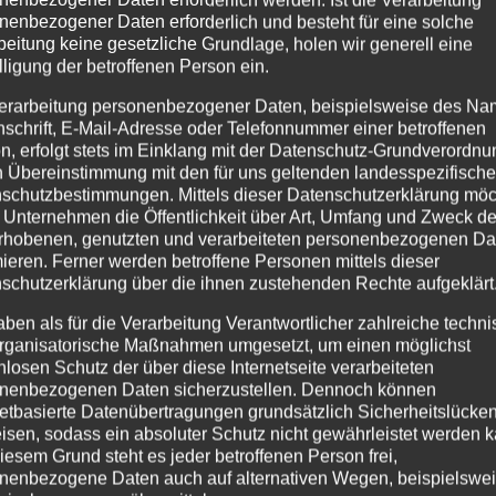
nenbezogener Daten erforderlich und besteht für eine solche
beitung keine gesetzliche Grundlage, holen wir generell eine
lligung der betroffenen Person ein.
erarbeitung personenbezogener Daten, beispielsweise des Na
nschrift, E-Mail-Adresse oder Telefonnummer einer betroffenen
n, erfolgt stets im Einklang mit der Datenschutz-Grundverordnu
n Übereinstimmung mit den für uns geltenden landesspezifisch
schutzbestimmungen. Mittels dieser Datenschutzerklärung mö
 Unternehmen die Öffentlichkeit über Art, Umfang und Zweck de
rhobenen, genutzten und verarbeiteten personenbezogenen Da
mieren. Ferner werden betroffene Personen mittels dieser
schutzerklärung über die ihnen zustehenden Rechte aufgeklärt
aben als für die Verarbeitung Verantwortlicher zahlreiche techn
rganisatorische Maßnahmen umgesetzt, um einen möglichst
s
nlosen Schutz der über diese Internetseite verarbeiteten
nenbezogenen Daten sicherzustellen. Dennoch können
mein
,
Oberstdorf
netbasierte Datenübertragungen grundsätzlich Sicherheitslücke
isen, sodass ein absoluter Schutz nicht gewährleistet werden k
erstdorf und seinen Tälern bietet eine unglaubliche Vielfalt
iesem Grund steht es jeder betroffenen Person frei,
nenbezogene Daten auch auf alternativen Wegen, beispielswe
 nur die Berg und Pflanzenwelt äußerst reizvoll. Viele ander