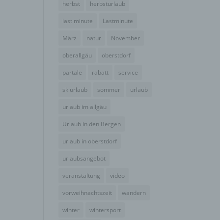
herbst
herbsturlaub
der
g, das
last minute
Lastminute
März
natur
November
oberallgäu
oberstdorf
partale
rabatt
service
skiurlaub
sommer
urlaub
urlaub im allgäu
Urlaub in den Bergen
urlaub in oberstdorf
urlaubsangebot
gener
wendet
veranstaltung
video
che
vorweihnachtszeit
wandern
eben,
el
winter
wintersport