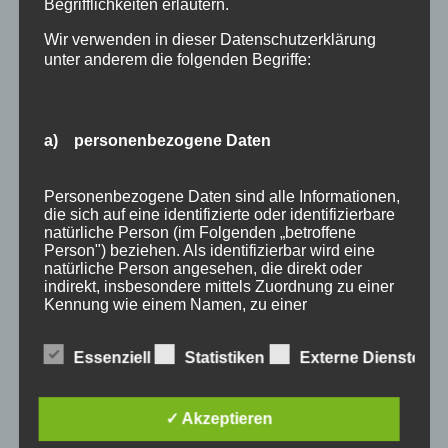
Begrifflichkeiten erläutern.
Wir verwenden in dieser Datenschutzerklärung
unter anderem die folgenden Begriffe:
a) personenbezogene Daten
Wir Oberstdorfer
Personenbezogene Daten sind alle Informationen,
die sich auf eine identifizierte oder identifizierbare
Stichworte
natürliche Person (im Folgenden „betroffene
Person") beziehen. Als identifizierbar wird eine
allgäu
allgäuer alpen
alpen
angebot
Auszeit
natürliche Person angesehen, die direkt oder
indirekt, insbesondere mittels Zuordnung zu einer
bayern
bergbahnen
berge
event
Kennung wie einem Namen, zu einer
Kennnummer, zu Standortdaten, zu einer Online-
ferienwohnungen
fewo
Fewo Rabatt
fewos
Kennung oder zu einem oder mehreren
Essenziell
Statistiken
Externe Dienste
besonderen Merkmalen, die Ausdruck der
freie Ferienwohnungen
frühling
gäste
gästehaus
physischen, physiologischen, genetischen,
psychischen, wirtschaftlichen, kulturellen oder
gästeservice
haus partale
herbst
herbsturlaub
sozialen Identität dieser natürlichen Person sind,
✓ Akzeptieren
identifiziert werden kann.
last minute
Lastminute
März
natur
November