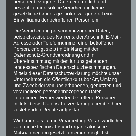
Urlaub
personenbezogener Daten erforderlich und
besteht für eine solche Verarbeitung keine
Veranstaltungstipp
gesetzliche Grundlage, holen wir generell eine
Einwilligung der betroffenen Person ein.
Wintersport
Die Verarbeitung personenbezogener Daten,
beispielsweise des Namens, der Anschrift, E-Mail-
Bei uns…
Adresse oder Telefonnummer einer betroffenen
Person, erfolgt stets im Einklang mit der
Datenschutz-Grundverordnung und in
Übereinstimmung mit den für uns geltenden
landesspezifischen Datenschutzbestimmungen.
Mittels dieser Datenschutzerklärung möchte unser
Unternehmen die Öffentlichkeit über Art, Umfang
und Zweck der von uns erhobenen, genutzten und
verarbeiteten personenbezogenen Daten
informieren. Ferner werden betroffene Personen
BERGBAHN UNLIMITED
mittels dieser Datenschutzerklärung über die ihnen
zustehenden Rechte aufgeklärt.
Ausgezeichnet von KAYAK
Wir haben als für die Verarbeitung Verantwortlicher
zahlreiche technische und organisatorische
Maßnahmen umgesetzt, um einen möglichst