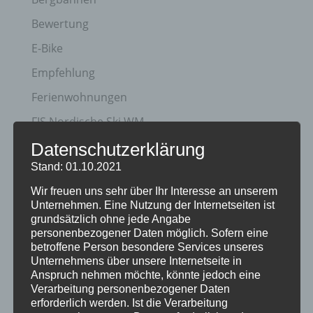
Bewertung
E-Bike
Empfehlung
Ferienwohnungen
FIS Nordische Ski WM
Gäste
Datenschutzerklärung
Stand: 01.10.2021
Gesundheit
Wir freuen uns sehr über Ihr Interesse an unserem
Haus Partale
Unternehmen. Eine Nutzung der Internetseiten ist
Info
grundsätzlich ohne jede Angabe
personenbezogener Daten möglich. Sofern eine
Oberstdorf
betroffene Person besondere Services unseres
Unternehmens über unsere Internetseite in
Stellenangebot
Anspruch nehmen möchte, könnte jedoch eine
Verarbeitung personenbezogener Daten
Traveller Review Award
erforderlich werden. Ist die Verarbeitung