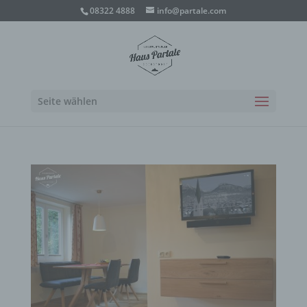
08322 4888
info@partale.com
Seite wählen