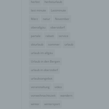
herbst
herbsturlaub
der
g, das
last minute
Lastminute
März
natur
November
oberallgäu
oberstdorf
partale
rabatt
service
skiurlaub
sommer
urlaub
urlaub im allgäu
Urlaub in den Bergen
urlaub in oberstdorf
urlaubsangebot
gener
wendet
veranstaltung
video
che
vorweihnachtszeit
wandern
eben,
el
winter
wintersport