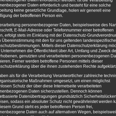
nenbezogener Daten erforderlich und besteht für eine solche
beitung keine gesetzliche Grundlage, holen wir generell eine
lligung der betroffenen Person ein.
erarbeitung personenbezogener Daten, beispielsweise des Na
nschrift, E-Mail-Adresse oder Telefonnummer einer betroffenen
n, erfolgt stets im Einklang mit der Datenschutz-Grundverordnu
n Übereinstimmung mit den für uns geltenden landesspezifisch
schutzbestimmungen. Mittels dieser Datenschutzerklärung mö
 Unternehmen die Öffentlichkeit über Art, Umfang und Zweck de
rhobenen, genutzten und verarbeiteten personenbezogenen Da
mieren. Ferner werden betroffene Personen mittels dieser
schutzerklärung über die ihnen zustehenden Rechte aufgeklärt
aben als für die Verarbeitung Verantwortlicher zahlreiche techn
rganisatorische Maßnahmen umgesetzt, um einen möglichst
nlosen Schutz der über diese Internetseite verarbeiteten
nenbezogenen Daten sicherzustellen. Dennoch können
netbasierte Datenübertragungen grundsätzlich Sicherheitslücke
isen, sodass ein absoluter Schutz nicht gewährleistet werden k
iesem Grund steht es jeder betroffenen Person frei,
nenbezogene Daten auch auf alternativen Wegen, beispielswe