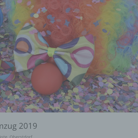
mzug 2019
äste
,
Oberstdorf