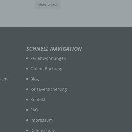
winterurlaub
n
en
SCHNELL NAVIGATION
ichen
Ferienwohnungen
die
rbaren
Online Buchung
icht
Blog
Reiseversicherung
Kontakt
FAQ
ittel
Impressum
ie
as
Datenschutz