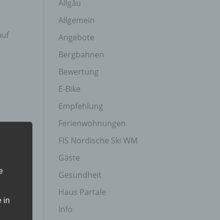
Allgäu
Allgemein
auf
Angebote
Bergbahnen
Bewertung
E-Bike
Empfehlung
Ferienwohnungen
FIS Nordische Ski WM
Gäste
e
Gesundheit
Haus Partale
 in
Info