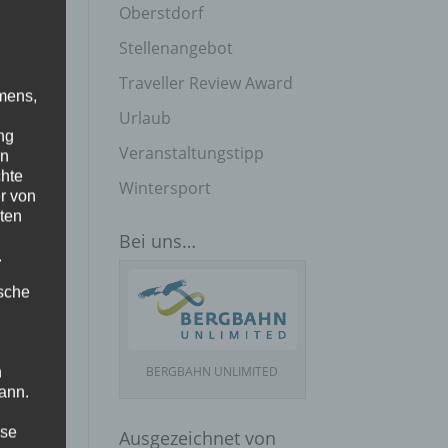
Oberstdorf
Stellenangebot
Traveller Review Award
mens,
Urlaub
ng
Veranstaltungstipp
en
chte
Wintersport
r von
ten
Bei uns…
.
ische
BERGBAHN UNLIMITED
n
ann.
ise
Ausgezeichnet von