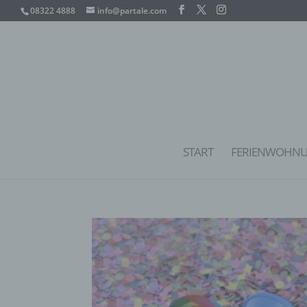
08322 4888
info@partale.com
START
FERIENWOHN