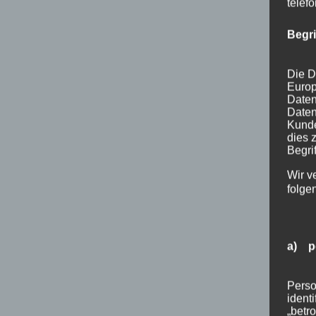
telef
Begr
Die D
Europ
Daten
Daten
Kunde
dies 
Begrif
Wir v
folge
a) p
Perso
ident
„betro