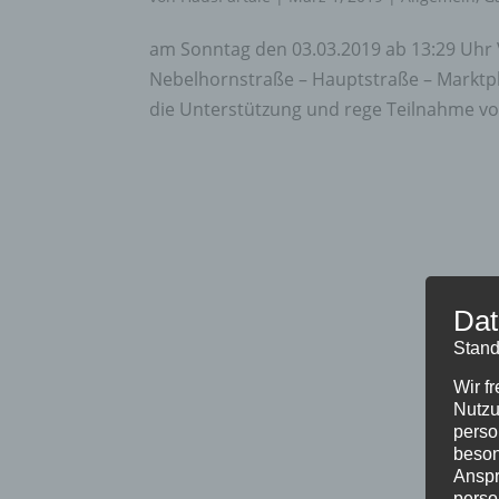
am Sonntag den 03.03.2019 ab 13:29 Uhr 
Nebelhornstraße – Hauptstraße – Marktpla
die Unterstützung und rege Teilnahme von
Dat
Stand
Wir f
Nutzu
perso
beson
Anspr
perso