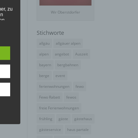
er, zu
Wir Oberstdorfer
en
en,
Stichworte
e
allgäu
allgäuer alpen
alpen
angebot
Auszeit
bayern
bergbahnen
e
ng
berge
event
ferienwohnungen
fewo
Fewo Rabatt
fewos
freie Ferienwohnungen
frühling
gäste
gästehaus
hang
gästeservice
haus partale