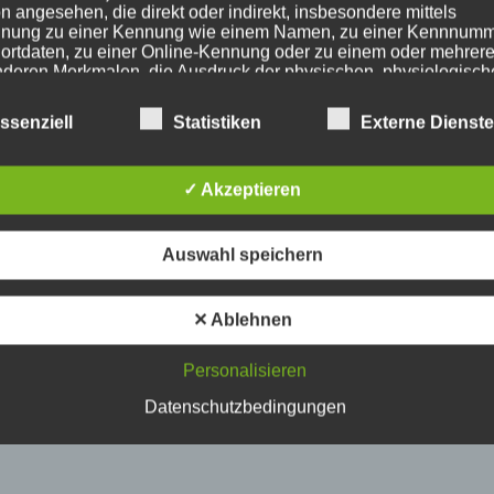
n angesehen, die direkt oder indirekt, insbesondere mittels
nung zu einer Kennung wie einem Namen, zu einer Kennnumm
ortdaten, zu einer Online-Kennung oder zu einem oder mehrer
deren Merkmalen, die Ausdruck der physischen, physiologisch
ischen, psychischen, wirtschaftlichen, kulturellen oder sozialen
tät dieser natürlichen Person sind, identifiziert werden kann.
ssenziell
Statistiken
Externe Dienst
etroffene Person
✓ Akzeptieren
fene Person ist jede identifizierte oder identifizierbare natürlich
Auswahl speichern
n, deren personenbezogene Daten von dem für die Verarbeitu
twortlichen verarbeitet werden.
✕ Ablehnen
erarbeitung
Personalisieren
Datenschutzbedingungen
beitung ist jeder mit oder ohne Hilfe automatisierter Verfahren
führte Vorgang oder jede solche Vorgangsreihe im Zusammen
ersonenbezogenen Daten wie das Erheben, das Erfassen, die
isation, das Ordnen, die Speicherung, die Anpassung oder