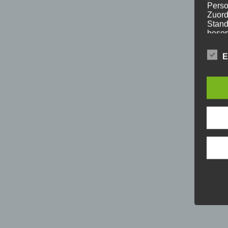
Perso
Zuord
Stand
beson
genet
Identi
E
b) b
Betrof
Perso
Veran
c) V
Verar
ausge
mit p
Organ