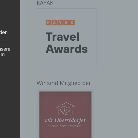
KAYAK
 den
e
nsere
 Um
Wir sind Mitglied bei