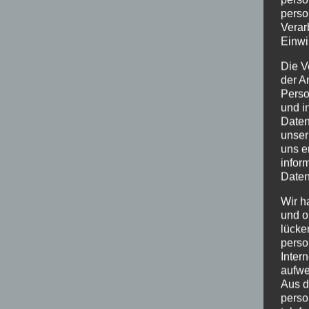
perso
Verar
Einwi
Die V
der A
Perso
und i
Daten
unser
uns e
infor
Daten
Wir h
und o
lücke
perso
Inter
aufwe
Aus d
perso