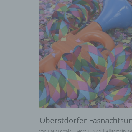
Oberstdorfer Fasnachtsu
von
HausPartale
|
März 1, 2019
|
Allgemein
,
G