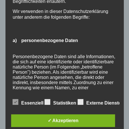
Begrifflichkeiten erläutern.
Wir verwenden in dieser Datenschutzerklärung
unter anderem die folgenden Begriffe:
a) personenbezogene Daten
Wir Oberstdorfer
Personenbezogene Daten sind alle Informationen,
die sich auf eine identifizierte oder identifizierbare
Stichworte
natürliche Person (im Folgenden „betroffene
Person") beziehen. Als identifizierbar wird eine
allgäu
allgäuer alpen
alpen
angebot
Auszeit
natürliche Person angesehen, die direkt oder
indirekt, insbesondere mittels Zuordnung zu einer
bayern
bergbahnen
berge
event
Kennung wie einem Namen, zu einer
Kennnummer, zu Standortdaten, zu einer Online-
ferienwohnungen
fewo
Fewo Rabatt
fewos
Kennung oder zu einem oder mehreren
Essenziell
Statistiken
Externe Dienste
besonderen Merkmalen, die Ausdruck der
freie Ferienwohnungen
frühling
gäste
gästehaus
physischen, physiologischen, genetischen,
psychischen, wirtschaftlichen, kulturellen oder
gästeservice
haus partale
herbst
herbsturlaub
sozialen Identität dieser natürlichen Person sind,
✓ Akzeptieren
identifiziert werden kann.
last minute
Lastminute
März
natur
November