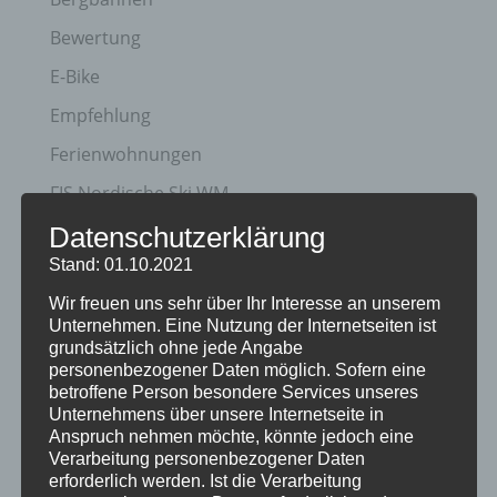
Bewertung
E-Bike
Empfehlung
Ferienwohnungen
FIS Nordische Ski WM
Gäste
Datenschutzerklärung
Stand: 01.10.2021
Gesundheit
Wir freuen uns sehr über Ihr Interesse an unserem
Haus Partale
Unternehmen. Eine Nutzung der Internetseiten ist
Info
grundsätzlich ohne jede Angabe
personenbezogener Daten möglich. Sofern eine
Oberstdorf
betroffene Person besondere Services unseres
Unternehmens über unsere Internetseite in
Stellenangebot
Anspruch nehmen möchte, könnte jedoch eine
Verarbeitung personenbezogener Daten
Traveller Review Award
erforderlich werden. Ist die Verarbeitung