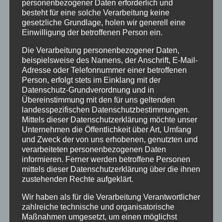
Urlaub
personenbezogener Daten erforderlich und
besteht für eine solche Verarbeitung keine
Veranstaltungstipp
gesetzliche Grundlage, holen wir generell eine
Einwilligung der betroffenen Person ein.
Wintersport
Die Verarbeitung personenbezogener Daten,
beispielsweise des Namens, der Anschrift, E-Mail-
Bei uns…
Adresse oder Telefonnummer einer betroffenen
Person, erfolgt stets im Einklang mit der
Datenschutz-Grundverordnung und in
Übereinstimmung mit den für uns geltenden
landesspezifischen Datenschutzbestimmungen.
Mittels dieser Datenschutzerklärung möchte unser
Unternehmen die Öffentlichkeit über Art, Umfang
und Zweck der von uns erhobenen, genutzten und
verarbeiteten personenbezogenen Daten
informieren. Ferner werden betroffene Personen
BERGBAHN UNLIMITED
mittels dieser Datenschutzerklärung über die ihnen
zustehenden Rechte aufgeklärt.
Ausgezeichnet von KAYAK
Wir haben als für die Verarbeitung Verantwortlicher
zahlreiche technische und organisatorische
Maßnahmen umgesetzt, um einen möglichst