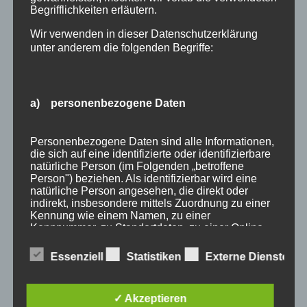
Begrifflichkeiten erläutern.
Wir verwenden in dieser Datenschutzerklärung
unter anderem die folgenden Begriffe:
a) personenbezogene Daten
Wir Oberstdorfer
Personenbezogene Daten sind alle Informationen,
die sich auf eine identifizierte oder identifizierbare
natürliche Person (im Folgenden „betroffene
Stichworte
Person") beziehen. Als identifizierbar wird eine
natürliche Person angesehen, die direkt oder
allgäu
allgäuer alpen
alpen
angebot
Auszeit
indirekt, insbesondere mittels Zuordnung zu einer
Kennung wie einem Namen, zu einer
bayern
bergbahnen
berge
event
Kennnummer, zu Standortdaten, zu einer Online-
Kennung oder zu einem oder mehreren
ferienwohnungen
fewo
Fewo Rabatt
fewos
besonderen Merkmalen, die Ausdruck der
Essenziell
Statistiken
Externe Dienste
physischen, physiologischen, genetischen,
freie Ferienwohnungen
frühling
gäste
gästehaus
psychischen, wirtschaftlichen, kulturellen oder
sozialen Identität dieser natürlichen Person sind,
gästeservice
haus partale
herbst
herbsturlaub
✓ Akzeptieren
identifiziert werden kann.