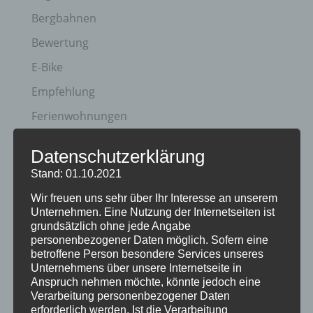
Bergbahnen
Bewertung
E-Bike
Empfehlung
Ferienwohnungen
FIS Nordische Ski WM
Datenschutzerklärung
Gäste
Stand: 01.10.2021
Gesundheit
Wir freuen uns sehr über Ihr Interesse an unserem
Unternehmen. Eine Nutzung der Internetseiten ist
Haus Partale
grundsätzlich ohne jede Angabe
Info
personenbezogener Daten möglich. Sofern eine
betroffene Person besondere Services unseres
Oberstdorf
Unternehmens über unsere Internetseite in
Anspruch nehmen möchte, könnte jedoch eine
Stellenangebot
Verarbeitung personenbezogener Daten
erforderlich werden. Ist die Verarbeitung
Traveller Review Award