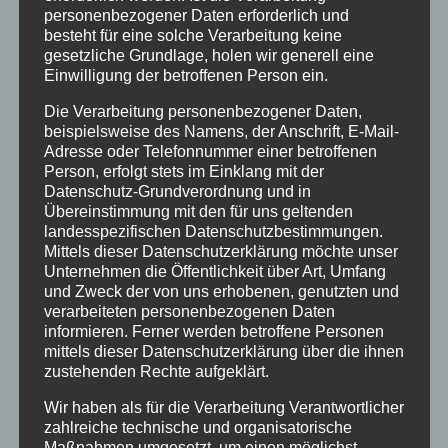
personenbezogener Daten erforderlich und
Urlaub
besteht für eine solche Verarbeitung keine
gesetzliche Grundlage, holen wir generell eine
Veranstaltungstipp
Einwilligung der betroffenen Person ein.
Wintersport
Die Verarbeitung personenbezogener Daten,
beispielsweise des Namens, der Anschrift, E-Mail-
Adresse oder Telefonnummer einer betroffenen
Bei uns…
Person, erfolgt stets im Einklang mit der
Datenschutz-Grundverordnung und in
Übereinstimmung mit den für uns geltenden
landesspezifischen Datenschutzbestimmungen.
Mittels dieser Datenschutzerklärung möchte unser
Unternehmen die Öffentlichkeit über Art, Umfang
und Zweck der von uns erhobenen, genutzten und
verarbeiteten personenbezogenen Daten
informieren. Ferner werden betroffene Personen
mittels dieser Datenschutzerklärung über die ihnen
BERGBAHN UNLIMITED
zustehenden Rechte aufgeklärt.
Wir haben als für die Verarbeitung Verantwortlicher
Ausgezeichnet von KAYAK
zahlreiche technische und organisatorische
Maßnahmen umgesetzt, um einen möglichst