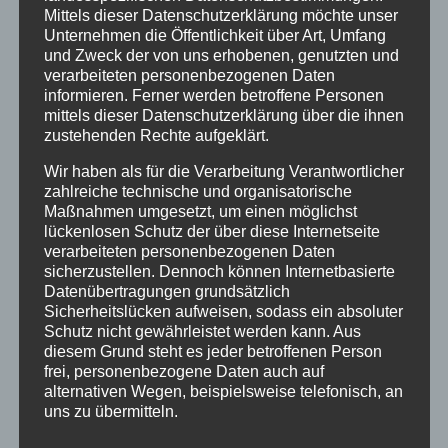
Haus Partale
Mittels dieser Datenschutzerklärung möchte unser
Unternehmen die Öffentlichkeit über Art, Umfang
Info
und Zweck der von uns erhobenen, genutzten und
verarbeiteten personenbezogenen Daten
Oberstdorf
informieren. Ferner werden betroffene Personen
mittels dieser Datenschutzerklärung über die ihnen
Stellenangebot
zustehenden Rechte aufgeklärt.
Traveller Review Award
Wir haben als für die Verarbeitung Verantwortlicher
Urlaub
zahlreiche technische und organisatorische
Maßnahmen umgesetzt, um einen möglichst
Veranstaltungstipp
lückenlosen Schutz der über diese Internetseite
verarbeiteten personenbezogenen Daten
Wintersport
sicherzustellen. Dennoch können Internetbasierte
Datenübertragungen grundsätzlich
Bei uns…
Sicherheitslücken aufweisen, sodass ein absoluter
Schutz nicht gewährleistet werden kann. Aus
diesem Grund steht es jeder betroffenen Person
frei, personenbezogene Daten auch auf
alternativen Wegen, beispielsweise telefonisch, an
uns zu übermitteln.