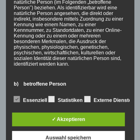
Wir sind Mitglied bei
natürliche Person (im Folgenden „betroffene
Person") beziehen. Als identifizierbar wird eine
natürliche Person angesehen, die direkt oder
indirekt, insbesondere mittels Zuordnung zu einer
Kennung wie einem Namen, zu einer
Kennnummer, zu Standortdaten, zu einer Online-
Kennung oder zu einem oder mehreren
besonderen Merkmalen, die Ausdruck der
physischen, physiologischen, genetischen,
psychischen, wirtschaftlichen, kulturellen oder
sozialen Identität dieser natürlichen Person sind,
identifiziert werden kann.
b) betroffene Person
Essenziell
Statistiken
Externe Dienste
Betroffene Person ist jede identifizierte oder
identifizierbare natürliche Person, deren
Wir Oberstdorfer
personenbezogene Daten von dem für die
Verarbeitung Verantwortlichen verarbeitet werden.
✓ Akzeptieren
Stichworte
allgäu
allgäuer alpen
alpen
angebot
Auszeit
Auswahl speichern
c) Verarbeitung