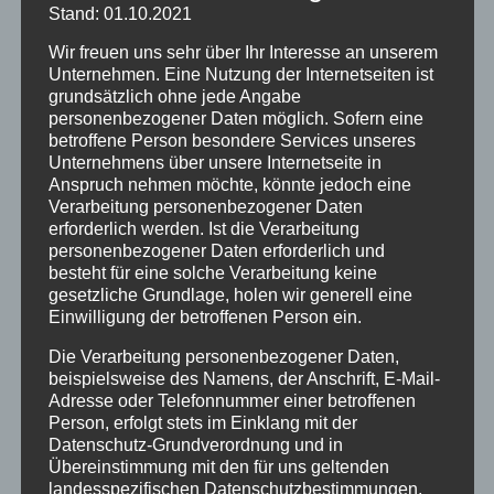
Stand: 01.10.2021
Archiv
Wir freuen uns sehr über Ihr Interesse an unserem
Kategorien
Unternehmen. Eine Nutzung der Internetseiten ist
Allgäu
grundsätzlich ohne jede Angabe
personenbezogener Daten möglich. Sofern eine
Allgemein
betroffene Person besondere Services unseres
Angebote
Unternehmens über unsere Internetseite in
Anspruch nehmen möchte, könnte jedoch eine
Bergbahnen
Verarbeitung personenbezogener Daten
erforderlich werden. Ist die Verarbeitung
Bewertung
personenbezogener Daten erforderlich und
besteht für eine solche Verarbeitung keine
E-Bike
gesetzliche Grundlage, holen wir generell eine
Empfehlung
Einwilligung der betroffenen Person ein.
Ferienwohnungen
Die Verarbeitung personenbezogener Daten,
beispielsweise des Namens, der Anschrift, E-Mail-
FIS Nordische Ski WM
Adresse oder Telefonnummer einer betroffenen
Person, erfolgt stets im Einklang mit der
Gäste
Datenschutz-Grundverordnung und in
Übereinstimmung mit den für uns geltenden
Gesundheit
landesspezifischen Datenschutzbestimmungen.