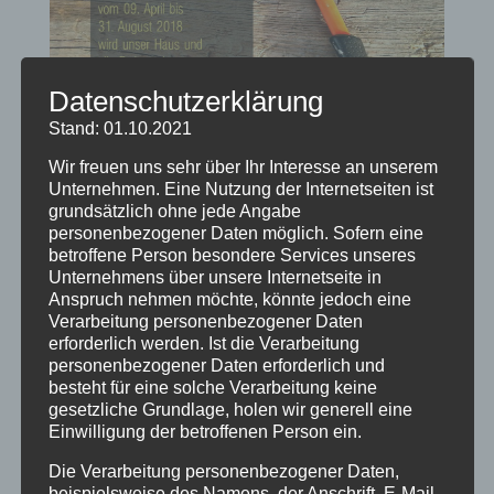
Datenschutzerklärung
Stand: 01.10.2021
Wir freuen uns sehr über Ihr Interesse an unserem
Unternehmen. Eine Nutzung der Internetseiten ist
Wir bauen für Sie um
grundsätzlich ohne jede Angabe
personenbezogener Daten möglich. Sofern eine
von
HausPartale
|
Apr. 5, 2018
|
Haus Partale
betroffene Person besondere Services unseres
Unternehmens über unsere Internetseite in
Wir bauen für Sie um! Die Umbau- und
Anspruch nehmen möchte, könnte jedoch eine
Modernisierungsarbeiten starten ab dem
Verarbeitung personenbezogener Daten
erforderlich werden. Ist die Verarbeitung
09.April 2018 und werden bis 31. August 2018
personenbezogener Daten erforderlich und
dauern. In diesem Zeitraum können wir Ihnen
besteht für eine solche Verarbeitung keine
leider keine Unterkünfte anbieten und wir
gesetzliche Grundlage, holen wir generell eine
Einwilligung der betroffenen Person ein.
hoffen auf Ihr Verständnis. Buchungen für
unsere neuen...
Die Verarbeitung personenbezogener Daten,
beispielsweise des Namens, der Anschrift, E-Mail-