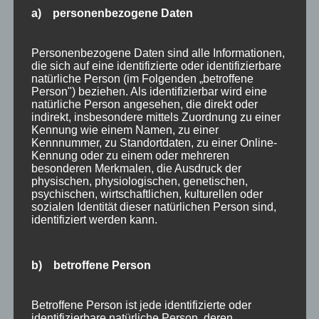
Bewertung
a) personenbezogene Daten
E-Bike
Empfehlung
Personenbezogene Daten sind alle Informationen,
die sich auf eine identifizierte oder identifizierbare
Ferienwohnungen
natürliche Person (im Folgenden „betroffene
Person") beziehen. Als identifizierbar wird eine
FIS Nordische Ski WM
natürliche Person angesehen, die direkt oder
indirekt, insbesondere mittels Zuordnung zu einer
Gäste
Kennung wie einem Namen, zu einer
Kennnummer, zu Standortdaten, zu einer Online-
Gesundheit
Kennung oder zu einem oder mehreren
besonderen Merkmalen, die Ausdruck der
Haus Partale
physischen, physiologischen, genetischen,
psychischen, wirtschaftlichen, kulturellen oder
Info
sozialen Identität dieser natürlichen Person sind,
identifiziert werden kann.
Oberstdorf
Stellenangebot
b) betroffene Person
Traveller Review Award
Urlaub
Betroffene Person ist jede identifizierte oder
identifizierbare natürliche Person, deren