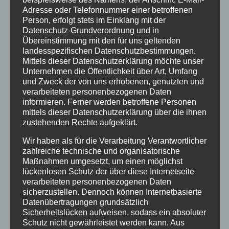
Adresse oder Telefonnummer einer betroffenen
Sommer Urlaub in Oberstdorf
Person, erfolgt stets im Einklang mit der
Datenschutz-Grundverordnung und in
von
HausPartale
|
Apr. 21, 2017
|
Allgäu
,
Allgemein
,
Übereinstimmung mit den für uns geltenden
Oberstdorf
landesspezifischen Datenschutzbestimmungen.
Mittels dieser Datenschutzerklärung möchte unser
Wir zeigen Ihnen Ihren nächsten Sommer-
Unternehmen die Öffentlichkeit über Art, Umfang
und Zweck der von uns erhobenen, genutzten und
Urlaub bei uns in Oberstdorf aus einem ganz
verarbeiteten personenbezogenen Daten
neuem Blickwinkel… Na, haben Sie nun Lust auf
informieren. Ferner werden betroffene Personen
Urlaub in Oberstdorf bekommen? Gerne
mittels dieser Datenschutzerklärung über die ihnen
zustehenden Rechte aufgeklärt.
machen wir Ihnen ein Urlaubsangebot!
Wir haben als für die Verarbeitung Verantwortlicher
zahlreiche technische und organisatorische
« Ältere Einträge
Nächste Einträge »
Maßnahmen umgesetzt, um einen möglichst
lückenlosen Schutz der über diese Internetseite
verarbeiteten personenbezogenen Daten
sicherzustellen. Dennoch können Internetbasierte
Datenübertragungen grundsätzlich
Neueste Beiträge
Sicherheitslücken aufweisen, sodass ein absoluter
Veranstaltungen im August 2026 in Oberstdorf
Schutz nicht gewährleistet werden kann. Aus