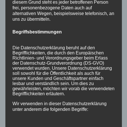
diesem Grund steht es jeder betroffenen Person
Public Viewing Fußball-WM 2026 in Oberstdorf
frei, personenbezogene Daten auch auf
alternativen Wegen, beispielsweise telefonisch, an
Oberstdorf im Mai – perfekter Frühlingsurlaub
uns zu übermitteln.
im Allgäu
Begriffsbestimmungen
Extra Rabatt im März
Traveller Review Award 2026
Die Datenschutzerklärung beruht auf den
Begrifflichkeiten, die durch den Europäischen
Blog Archiv
Richtlinien- und Verordnungsgeber beim Erlass
der Datenschutz-Grundverordnung (DS-GVO)
Blog
verwendet wurden. Unsere Datenschutzerklärung
Archiv
soll sowohl für die Öffentlichkeit als auch für
unsere Kunden und Geschäftspartner einfach
Kategorien
lesbar und verständlich sein. Um dies zu
Allgäu
gewährleisten, möchten wir vorab die verwendeten
Begrifflichkeiten erläutern.
Allgemein
Wir verwenden in dieser Datenschutzerklärung
Angebote
unter anderem die folgenden Begriffe:
Bergbahnen