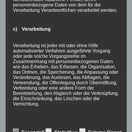
Veranstaltungstipp
personenbezogene Daten von dem für die
Verarbeitung Verantwortlichen verarbeitet werden.
Wintersport
Bei uns…
c) Verarbeitung
Verarbeitung ist jeder mit oder ohne Hilfe
automatisierter Verfahren ausgeführte Vorgang
oder jede solche Vorgangsreihe im
Zusammenhang mit personenbezogenen Daten
wie das Erheben, das Erfassen, die Organisation,
das Ordnen, die Speicherung, die Anpassung oder
Veränderung, das Auslesen, das Abfragen, die
Verwendung, die Offenlegung durch Übermittlung,
Verbreitung oder eine andere Form der
BERGBAHN UNLIMITED
Bereitstellung, den Abgleich oder die Verknüpfung,
die Einschränkung, das Löschen oder die
Vernichtung.
Ausgezeichnet von KAYAK
d) Einschränkung der Verarbeitung