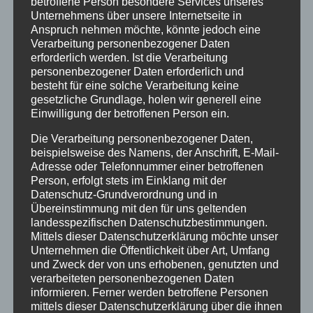
betroffene Person besondere Services unseres
Ferienwohnungen
Unternehmens über unsere Internetseite in
Anspruch nehmen möchte, könnte jedoch eine
Ferienwohnung 1
Verarbeitung personenbezogener Daten
Ferienwohnung 2
erforderlich werden. Ist die Verarbeitung
Ferienwohnung 3
personenbezogener Daten erforderlich und
besteht für eine solche Verarbeitung keine
Ferienwohnung 4
gesetzliche Grundlage, holen wir generell eine
Ferienwohnung 5
Einwilligung der betroffenen Person ein.
Ferienzimmer 6
Die Verarbeitung personenbezogener Daten,
Verfügbarkeiten
beispielsweise des Namens, der Anschrift, E-Mail-
Online Buchung
Adresse oder Telefonnummer einer betroffenen
Person, erfolgt stets im Einklang mit der
Blog
Datenschutz-Grundverordnung und in
Kontakt
Übereinstimmung mit den für uns geltenden
FAQs
landesspezifischen Datenschutzbestimmungen.
Mittels dieser Datenschutzerklärung möchte unser
Reise Versicherung
Unternehmen die Öffentlichkeit über Art, Umfang
Impressum
und Zweck der von uns erhobenen, genutzten und
verarbeiteten personenbezogenen Daten
informieren. Ferner werden betroffene Personen
mittels dieser Datenschutzerklärung über die ihnen