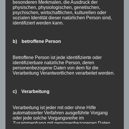
Angebote
besonderen Merkmalen, die Ausdruck der
physischen, physiologischen, genetischen,
Bergbahnen
psychischen, wirtschaftlichen, kulturellen oder
Bewertung
sozialen Identität dieser natürlichen Person sind,
identifiziert werden kann.
E-Bike
Empfehlung
Ferienwohnungen
b) betroffene Person
FIS Nordische Ski WM
Gäste
Betroffene Person ist jede identifizierte oder
identifizierbare natürliche Person, deren
Gesundheit
personenbezogene Daten von dem für die
Haus Partale
Verarbeitung Verantwortlichen verarbeitet werden.
Info
Oberstdorf
c) Verarbeitung
Stellenangebot
Traveller Review Award
Verarbeitung ist jeder mit oder ohne Hilfe
Urlaub
automatisierter Verfahren ausgeführte Vorgang
Veranstaltungstipp
oder jede solche Vorgangsreihe im
Zusammenhang mit personenbezogenen Daten
Wintersport
wie das Erheben, das Erfassen, die Organisation,