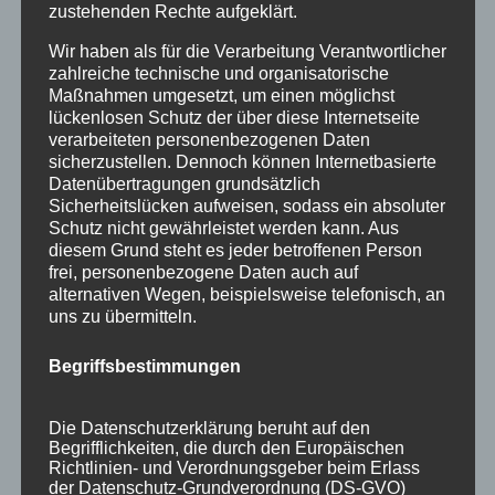
zustehenden Rechte aufgeklärt.
Wir haben als für die Verarbeitung Verantwortlicher
zahlreiche technische und organisatorische
Maßnahmen umgesetzt, um einen möglichst
lückenlosen Schutz der über diese Internetseite
verarbeiteten personenbezogenen Daten
sicherzustellen. Dennoch können Internetbasierte
Datenübertragungen grundsätzlich
Sicherheitslücken aufweisen, sodass ein absoluter
Schutz nicht gewährleistet werden kann. Aus
diesem Grund steht es jeder betroffenen Person
frei, personenbezogene Daten auch auf
alternativen Wegen, beispielsweise telefonisch, an
OktoberNest – freie Ferienwohnungen
uns zu übermitteln.
Oberstdorf im Oktober
von
HausPartale
|
Sep. 30, 2021
|
Allgäu
,
Begriffsbestimmungen
Ferienwohnungen
,
Haus Partale
,
Oberstdorf
,
Urlaub
Die Datenschutzerklärung beruht auf den
statt OktoberFest – Ihr OktoberNest wir haben
Begrifflichkeiten, die durch den Europäischen
Richtlinien- und Verordnungsgeber beim Erlass
noch gemütliche freie Ferienwohnungen im
der Datenschutz-Grundverordnung (DS-GVO)