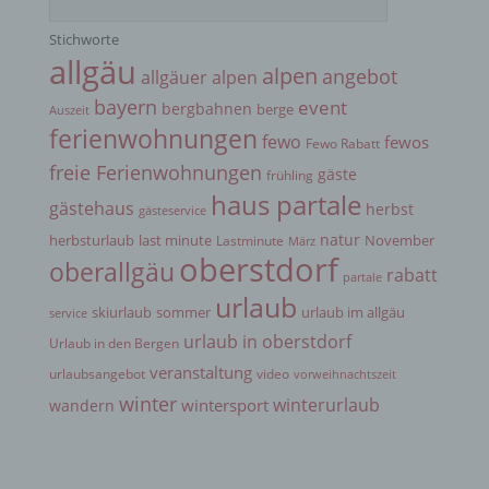
Person zugewiesen werden.
Stichworte
allgäu
alpen
g) Verantwortlicher oder für die Verarbeitung
angebot
allgäuer alpen
Verantwortlicher
bayern
event
bergbahnen
berge
Auszeit
ferienwohnungen
fewo
fewos
Fewo Rabatt
Verantwortlicher oder für die Verarbeitung
freie Ferienwohnungen
Verantwortlicher ist die natürliche oder juristische
gäste
frühling
Person, Behörde, Einrichtung oder andere Stelle,
haus partale
gästehaus
herbst
gästeservice
die allein oder gemeinsam mit anderen über die
Zwecke und Mittel der Verarbeitung von
natur
herbsturlaub
last minute
November
Lastminute
März
personenbezogenen Daten entscheidet. Sind die
oberstdorf
oberallgäu
Zwecke und Mittel dieser Verarbeitung durch das
rabatt
partale
Unionsrecht oder das Recht der Mitgliedstaaten
urlaub
vorgegeben, so kann der Verantwortliche
skiurlaub
sommer
urlaub im allgäu
service
beziehungsweise können die bestimmten Kriterien
urlaub in oberstdorf
Urlaub in den Bergen
seiner Benennung nach dem Unionsrecht oder
dem Recht der Mitgliedstaaten vorgesehen
veranstaltung
urlaubsangebot
video
vorweihnachtszeit
werden.
winter
winterurlaub
wintersport
wandern
h) Auftragsverarbeiter