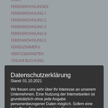
FERIENWOHNUNGEN
FERIENWOHNUNG 1
FERIENWOHNUNG 2
FERIENWOHNUNG 3
FERIENWOHNUNG 4
FERIENWOHNUNG 5
FERIENZIMMER 6
VERFÜGBARKEITEN
ONLINE BUCHUNG
BLOG
KONTAKT
Datenschutzerklärung
FAQS
Stand: 01.10.2021
REISE VERSICHERUNG
Wir freuen uns sehr über Ihr Interesse an unserem
IMPRESSUM
Unternehmen. Eine Nutzung der Internetseiten ist
grundsätzlich ohne jede Angabe
Seite wählen
personenbezogener Daten möglich. Sofern eine
Start