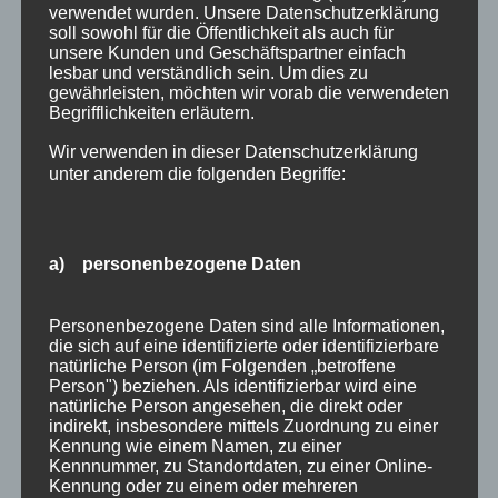
Oktober und laden Sie herzlich dazu ein,
verwendet wurden. Unsere Datenschutzerklärung
soll sowohl für die Öffentlichkeit als auch für
Oberstdorf im Oktober zu erleben… Der Herbst
unsere Kunden und Geschäftspartner einfach
im Allgäu ist immer ein ganz besonderes
lesbar und verständlich sein. Um dies zu
gewährleisten, möchten wir vorab die verwendeten
Erlebnis – es ist die Jahreszeit zum...
Begrifflichkeiten erläutern.
Suchen
Neueste Beiträge
Wir verwenden in dieser Datenschutzerklärung
nach:
unter anderem die folgenden Begriffe:
Veranstaltungen im August 2026 in Oberstdorf
Public Viewing Fußball-WM 2026 in Oberstdorf
Oberstdorf im Mai – perfekter Frühlingsurlaub
a) personenbezogene Daten
im Allgäu
Extra Rabatt im März
Personenbezogene Daten sind alle Informationen,
Traveller Review Award 2026
die sich auf eine identifizierte oder identifizierbare
Blog Archiv
natürliche Person (im Folgenden „betroffene
Blog
Person") beziehen. Als identifizierbar wird eine
natürliche Person angesehen, die direkt oder
Kategorien
Archiv
indirekt, insbesondere mittels Zuordnung zu einer
Allgäu
Kennung wie einem Namen, zu einer
Kennnummer, zu Standortdaten, zu einer Online-
Allgemein
Kennung oder zu einem oder mehreren