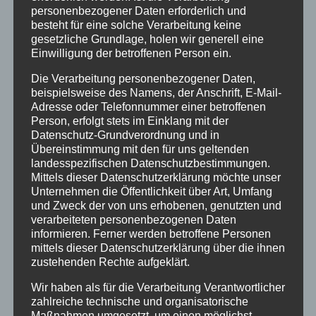
personenbezogener Daten erforderlich und
Urlaub
besteht für eine solche Verarbeitung keine
gesetzliche Grundlage, holen wir generell eine
Veranstaltungstipp
Einwilligung der betroffenen Person ein.
Wintersport
Die Verarbeitung personenbezogener Daten,
beispielsweise des Namens, der Anschrift, E-Mail-
Adresse oder Telefonnummer einer betroffenen
Bei uns…
Person, erfolgt stets im Einklang mit der
Datenschutz-Grundverordnung und in
Übereinstimmung mit den für uns geltenden
landesspezifischen Datenschutzbestimmungen.
Mittels dieser Datenschutzerklärung möchte unser
Unternehmen die Öffentlichkeit über Art, Umfang
und Zweck der von uns erhobenen, genutzten und
verarbeiteten personenbezogenen Daten
informieren. Ferner werden betroffene Personen
mittels dieser Datenschutzerklärung über die ihnen
BERGBAHN UNLIMITED
zustehenden Rechte aufgeklärt.
Wir haben als für die Verarbeitung Verantwortlicher
Ausgezeichnet von KAYAK
zahlreiche technische und organisatorische
Maßnahmen umgesetzt, um einen möglichst