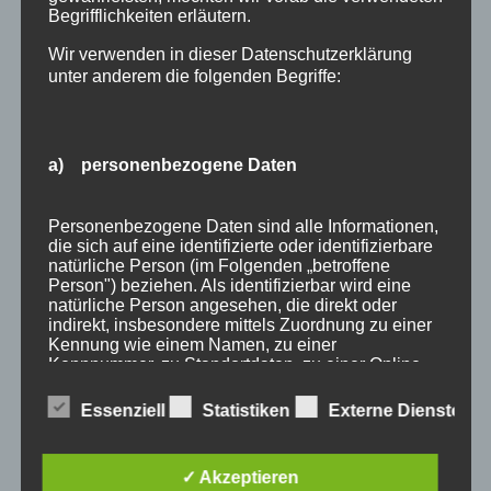
Begrifflichkeiten erläutern.
Wir verwenden in dieser Datenschutzerklärung
unter anderem die folgenden Begriffe:
a) personenbezogene Daten
Wir Oberstdorfer
Personenbezogene Daten sind alle Informationen,
die sich auf eine identifizierte oder identifizierbare
natürliche Person (im Folgenden „betroffene
Stichworte
Person") beziehen. Als identifizierbar wird eine
natürliche Person angesehen, die direkt oder
allgäu
allgäuer alpen
alpen
angebot
Auszeit
indirekt, insbesondere mittels Zuordnung zu einer
Kennung wie einem Namen, zu einer
bayern
bergbahnen
berge
event
Kennnummer, zu Standortdaten, zu einer Online-
Kennung oder zu einem oder mehreren
ferienwohnungen
fewo
Fewo Rabatt
fewos
besonderen Merkmalen, die Ausdruck der
Essenziell
Statistiken
Externe Dienste
physischen, physiologischen, genetischen,
freie Ferienwohnungen
frühling
gäste
gästehaus
psychischen, wirtschaftlichen, kulturellen oder
sozialen Identität dieser natürlichen Person sind,
gästeservice
haus partale
herbst
herbsturlaub
✓ Akzeptieren
identifiziert werden kann.