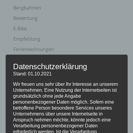
Bergbahnen
Bewertung
E-Bike
Empfehlung
Ferienwohnungen
FIS Nordische Ski WM
Datenschutzerklärung
Gäste
Stand: 01.10.2021
Gesundheit
Wir freuen uns sehr über Ihr Interesse an unserem
Unternehmen. Eine Nutzung der Internetseiten ist
Haus Partale
grundsätzlich ohne jede Angabe
Info
personenbezogener Daten möglich. Sofern eine
betroffene Person besondere Services unseres
Oberstdorf
Unternehmens über unsere Internetseite in
Anspruch nehmen möchte, könnte jedoch eine
Stellenangebot
Verarbeitung personenbezogener Daten
erforderlich werden. Ist die Verarbeitung
Traveller Review Award