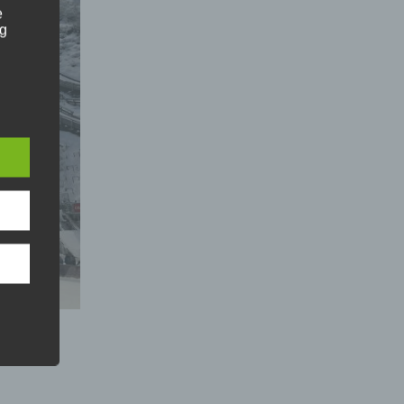
e
ng
e
hang
der
g, das