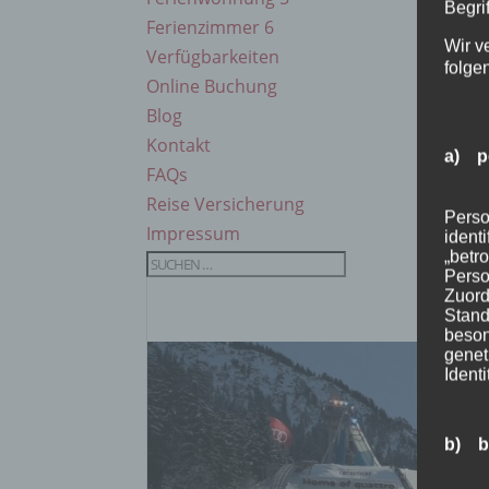
Begrif
Ferienzimmer 6
Wir v
Verfügbarkeiten
folge
Online Buchung
Blog
Kontakt
a) p
FAQs
Reise Versicherung
Perso
Impressum
ident
„betro
Perso
Zuord
Stand
beson
genet
Identi
b) b