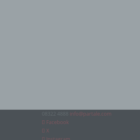
08322 4888
info@partale.com
Facebook
X
Instagram