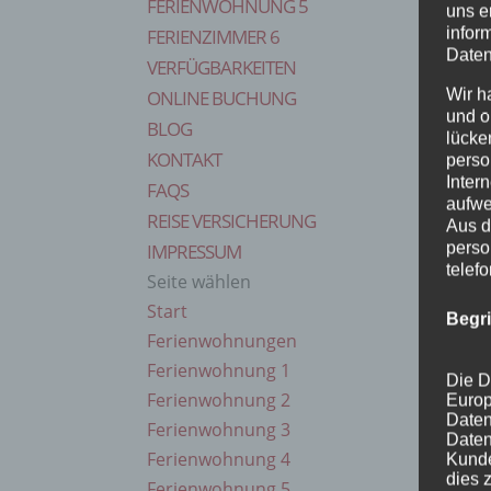
FERIENWOHNUNG 5
uns e
infor
FERIENZIMMER 6
Daten
VERFÜGBARKEITEN
Wir h
ONLINE BUCHUNG
und o
BLOG
lücke
KONTAKT
perso
Inter
FAQS
aufwe
REISE VERSICHERUNG
Aus d
perso
IMPRESSUM
telef
Seite wählen
Start
Begr
Ferienwohnungen
Ferienwohnung 1
Die D
Ferienwohnung 2
Europ
Daten
Ferienwohnung 3
Daten
Ferienwohnung 4
Kunde
dies 
Ferienwohnung 5