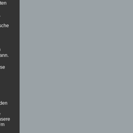
ten
.
ische
n
ann.
ise
 den
e
nsere
 Um