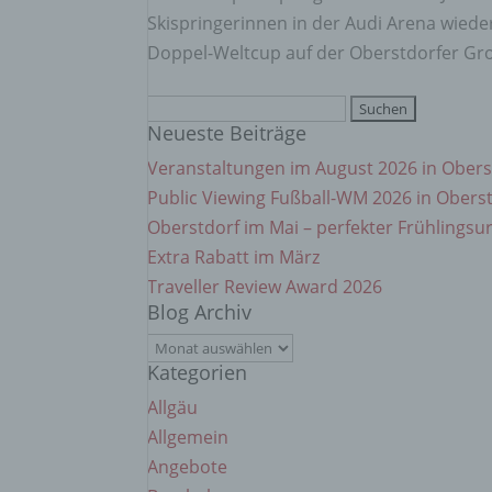
einzu
Skispringerinnen in der Audi Arena wiede
Doppel-Weltcup auf der Oberstdorfer Gro
e) Pr
Suchen
Neueste Beiträge
nach:
Profi
Daten
Veranstaltungen im August 2026 in Obers
werde
Public Viewing Fußball-WM 2026 in Obers
Perso
Arbei
Oberstdorf im Mai – perfekter Frühlingsu
Inter
Extra Rabatt im März
diese
Traveller Review Award 2026
Blog Archiv
f) P
Blog
Kategorien
Archiv
Pseud
Allgäu
einer
Hinzu
Allgemein
betro
Angebote
Infor
organ