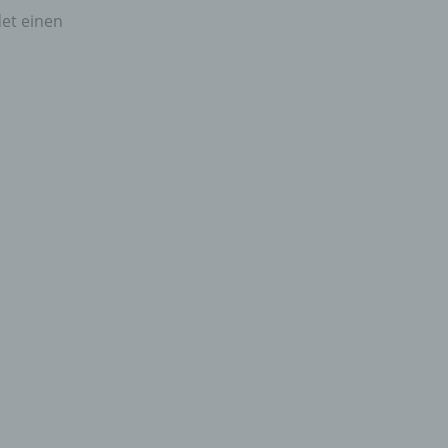
det einen
gener
wendet
che
eben,
el
n
en
ichen
die