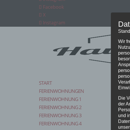
Facebook
X
Instagram
Dat
Stand
Wir f
Nutzu
perso
beson
Anspr
perso
perso
Verar
START
Einwi
FERIENWOHNUNGEN
Die V
FERIENWOHNUNG 1
der A
FERIENWOHNUNG 2
Perso
FERIENWOHNUNG 3
und i
Daten
FERIENWOHNUNG 4
unser