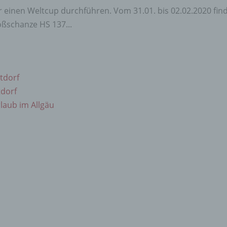
schränken.
r einen Weltcup durchführen. Vom 31.01. bis 02.02.2020 fin
ßschanze HS 137...
ofiling
ling ist jede Art der automatisierten Verarbeitung personenbezo
, die darin besteht, dass diese personenbezogenen Daten ver
tdorf
n, um bestimmte persönliche Aspekte, die sich auf eine natürli
tdorf
n beziehen, zu bewerten, insbesondere, um Aspekte bezüglich
tsleistung, wirtschaftlicher Lage, Gesundheit, persönlicher Vorli
rlaub im Allgäu
essen, Zuverlässigkeit, Verhalten, Aufenthaltsort oder Ortswechs
r natürlichen Person zu analysieren oder vorherzusagen.
seudonymisierung
onymisierung ist die Verarbeitung personenbezogener Daten i
 Weise, auf welche die personenbezogenen Daten ohne
ziehung zusätzlicher Informationen nicht mehr einer spezifisch
ffenen Person zugeordnet werden können, sofern diese zusätzl
mationen gesondert aufbewahrt werden und technischen und
isatorischen Maßnahmen unterliegen, die gewährleisten, dass 