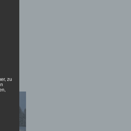
er, zu
en
en,