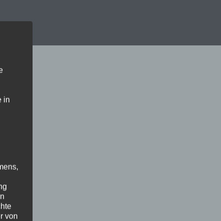
e
 in
mens,
ng
en
chte
r von