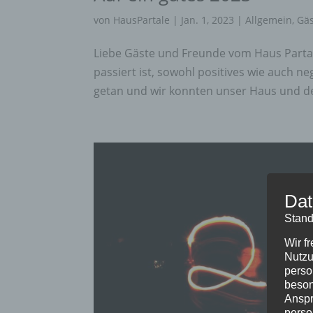
von
HausPartale
|
Jan. 1, 2023
|
Allgemein
,
Gä
Liebe Gäste und Freunde vom Haus Partale
passiert ist, sowohl positives wie auch 
getan und wir konnten unser Haus und de
Dat
Stand
Wir f
Nutzu
perso
beson
Anspr
perso