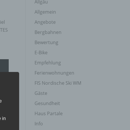
Allgäu
Allgemein
Angebote
iel
UTES
Bergbahnen
Bewertung
E-Bike
Empfehlung
Ferienwohnungen
FIS Nordische Ski WM
Gäste
e
Gesundheit
Haus Partale
 in
Info