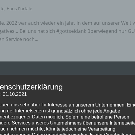
ste
,
Haus Partale
, 2022 war auch wieder ein Jahr, in dem auf unserer Welt v
negatives… Bei uns hat sich #gottseidank überwiegend nur G
n Service noch...
enschutzerklärung
: 01.10.2021
reuen uns sehr über Ihr Interesse an unserem Unternehmen. Ein
ng der Internetseiten ist grundsätzlich ohne jede Angabe
nenbezogener Daten möglich. Sofern eine betroffene Person
dere Services unseres Unternehmens über unsere Internetseite
uch nehmen möchte, könnte jedoch eine Verarbeitung
nenbezogener Daten erforderlich werden. Ist die Verarbeitung