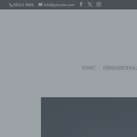
08322 4888
info@partale.com
START
FERIENWOHN