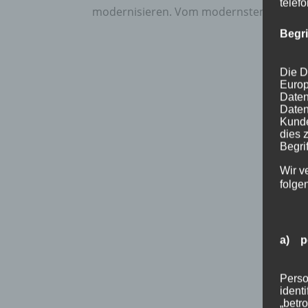
telef
modernisieren. Vom modernstem Wärmedä
Begr
Die D
Europ
Daten
Daten
Kunde
dies 
Begrif
Wir v
folge
a) p
Perso
ident
„betro