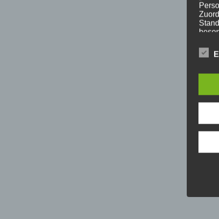
Perso
Zuord
Stand
beson
genet
Identi
E
b) b
Betrof
Perso
Veran
c) V
Verar
ausge
mit p
Organ