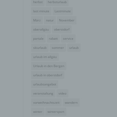
herbst
herbsturlaub
der
g, das
last minute
Lastminute
März
natur
November
oberallgäu
oberstdorf
partale
rabatt
service
skiurlaub
sommer
urlaub
urlaub im allgäu
Urlaub in den Bergen
urlaub in oberstdorf
urlaubsangebot
gener
wendet
veranstaltung
video
che
vorweihnachtszeit
wandern
eben,
el
winter
wintersport