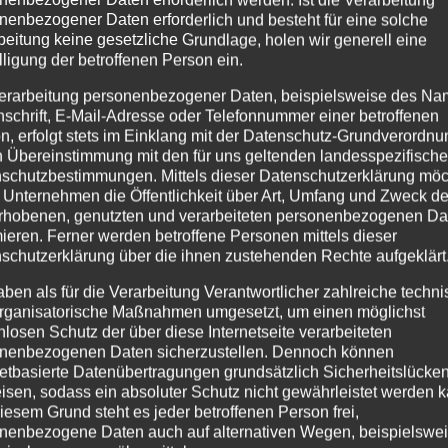
nenbezogener Daten erforderlich und besteht für eine solche
beitung keine gesetzliche Grundlage, holen wir generell eine
lligung der betroffenen Person ein.
erarbeitung personenbezogener Daten, beispielsweise des Na
nschrift, E-Mail-Adresse oder Telefonnummer einer betroffenen
n, erfolgt stets im Einklang mit der Datenschutz-Grundverordnu
n Übereinstimmung mit den für uns geltenden landesspezifisch
schutzbestimmungen. Mittels dieser Datenschutzerklärung mö
 Unternehmen die Öffentlichkeit über Art, Umfang und Zweck de
rhobenen, genutzten und verarbeiteten personenbezogenen Da
mieren. Ferner werden betroffene Personen mittels dieser
schutzerklärung über die ihnen zustehenden Rechte aufgeklärt
aben als für die Verarbeitung Verantwortlicher zahlreiche techn
rganisatorische Maßnahmen umgesetzt, um einen möglichst
es 2022
nlosen Schutz der über diese Internetseite verarbeiteten
nenbezogenen Daten sicherzustellen. Dennoch können
ste
,
Haus Partale
netbasierte Datenübertragungen grundsätzlich Sicherheitslücke
isen, sodass ein absoluter Schutz nicht gewährleistet werden k
res schwieriges Jahr mit mehreren Monaten Lockdown liegt
iesem Grund steht es jeder betroffenen Person frei,
nenbezogene Daten auch auf alternativen Wegen, beispielswe
t wieder genutzt, um unser Haus für Sie weiter zu