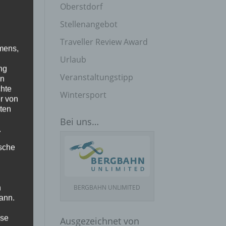
Oberstdorf
Stellenangebot
Traveller Review Award
mens,
Urlaub
ng
Veranstaltungstipp
en
chte
Wintersport
r von
ten
Bei uns…
.
ische
BERGBAHN UNLIMITED
n
ann.
ise
Ausgezeichnet von