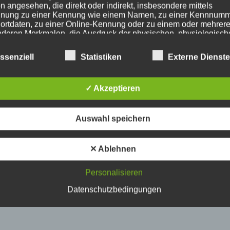
n angesehen, die direkt oder indirekt, insbesondere mittels
nung zu einer Kennung wie einem Namen, zu einer Kennnumm
ortdaten, zu einer Online-Kennung oder zu einem oder mehrer
deren Merkmalen, die Ausdruck der physischen, physiologisch
ischen, psychischen, wirtschaftlichen, kulturellen oder sozialen
tät dieser natürlichen Person sind, identifiziert werden kann.
ssenziell
Statistiken
Externe Dienst
etroffene Person
✓ Akzeptieren
fene Person ist jede identifizierte oder identifizierbare natürlich
Auswahl speichern
n, deren personenbezogene Daten von dem für die Verarbeitu
twortlichen verarbeitet werden.
✕ Ablehnen
erarbeitung
Personalisieren
Datenschutzbedingungen
beitung ist jeder mit oder ohne Hilfe automatisierter Verfahren
führte Vorgang oder jede solche Vorgangsreihe im Zusammen
ersonenbezogenen Daten wie das Erheben, das Erfassen, die
isation, das Ordnen, die Speicherung, die Anpassung oder