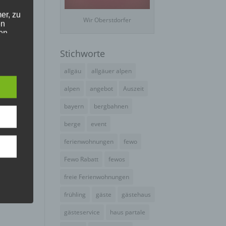
er, zu
Wir Oberstdorfer
en
en,
Stichworte
e
allgäu
allgäuer alpen
alpen
angebot
Auszeit
bayern
bergbahnen
e
ng
berge
event
ferienwohnungen
fewo
Fewo Rabatt
fewos
freie Ferienwohnungen
frühling
gäste
gästehaus
hang
gästeservice
haus partale