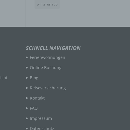
winterurlaub
n
en
SCHNELL NAVIGATION
ichen
Ferienwohnungen
die
rbaren
Online Buchung
icht
Blog
Reiseversicherung
Kontakt
FAQ
ittel
Impressum
ie
as
Datenschutz