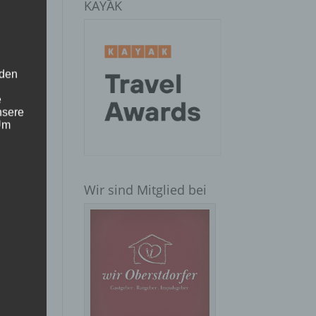
KAYAK
 den
e
nsere
 Um
Wir sind Mitglied bei