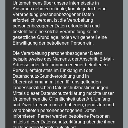
Unternehmens über unsere Internetseite in
Ferienwohnungen
Anspruch nehmen möchte, könnte jedoch eine
Ferienwohnung 1
Verarbeitung personenbezogener Daten
erforderlich werden. Ist die Verarbeitung
Ferienwohnung 2
personenbezogener Daten erforderlich und
Ferienwohnung 3
besteht für eine solche Verarbeitung keine
Ferienwohnung 4
gesetzliche Grundlage, holen wir generell eine
Einwilligung der betroffenen Person ein.
Ferienwohnung 5
Ferienzimmer 6
Die Verarbeitung personenbezogener Daten,
beispielsweise des Namens, der Anschrift, E-Mail-
Verfügbarkeiten
Adresse oder Telefonnummer einer betroffenen
Online Buchung
Person, erfolgt stets im Einklang mit der
Blog
Datenschutz-Grundverordnung und in
Übereinstimmung mit den für uns geltenden
Kontakt
landesspezifischen Datenschutzbestimmungen.
FAQs
Mittels dieser Datenschutzerklärung möchte unser
Reise Versicherung
Unternehmen die Öffentlichkeit über Art, Umfang
und Zweck der von uns erhobenen, genutzten und
Impressum
verarbeiteten personenbezogenen Daten
informieren. Ferner werden betroffene Personen
mittels dieser Datenschutzerklärung über die ihnen
zustehenden Rechte aufgeklärt.