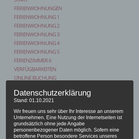
FERIENWOHNUNGEN
FERIENWOHNUNG 1
FERIENWOHNUNG 2
FERIENWOHNUNG 3
FERIENWOHNUNG 4
FERIENWOHNUNG 5
FERIENZIMMER 6
VERFÜGBARKEITEN
ONLINE BUCHUNG
BLOG
Datenschutzerklärung
KONTAKT
Stand: 01.10.2021
FAQS
Wir freuen uns sehr über Ihr Interesse an unserem
REISE VERSICHERUNG
Unternehmen. Eine Nutzung der Internetseiten ist
IMPRESSUM
grundsätzlich ohne jede Angabe
Seite wählen
personenbezogener Daten möglich. Sofern eine
betroffene Person besondere Services unseres
Start