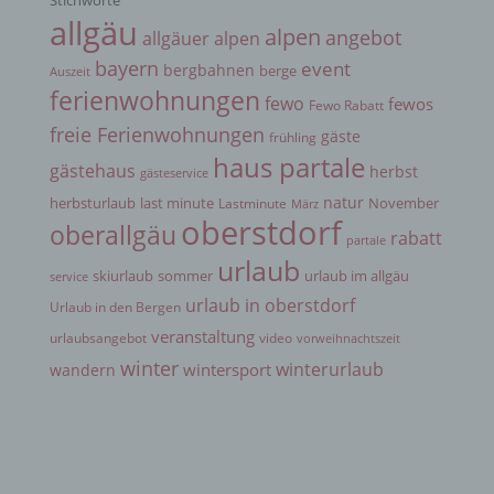
Stichworte
allgäu
alpen
angebot
allgäuer alpen
g) Verantwortlicher oder für die Verarbeitung
bayern
event
bergbahnen
berge
Auszeit
Verantwortlicher
ferienwohnungen
fewo
fewos
Fewo Rabatt
freie Ferienwohnungen
gäste
frühling
Verantwortlicher oder für die Verarbeitung
haus partale
Verantwortlicher ist die natürliche oder juristische
gästehaus
herbst
gästeservice
Person, Behörde, Einrichtung oder andere Stelle,
die allein oder gemeinsam mit anderen über die
natur
herbsturlaub
last minute
November
Lastminute
März
Zwecke und Mittel der Verarbeitung von
oberstdorf
oberallgäu
rabatt
personenbezogenen Daten entscheidet. Sind die
partale
Zwecke und Mittel dieser Verarbeitung durch das
urlaub
skiurlaub
sommer
urlaub im allgäu
service
Unionsrecht oder das Recht der Mitgliedstaaten
vorgegeben, so kann der Verantwortliche
urlaub in oberstdorf
Urlaub in den Bergen
beziehungsweise können die bestimmten Kriterien
veranstaltung
urlaubsangebot
video
seiner Benennung nach dem Unionsrecht oder
vorweihnachtszeit
dem Recht der Mitgliedstaaten vorgesehen
winter
winterurlaub
wintersport
wandern
werden.
h) Auftragsverarbeiter