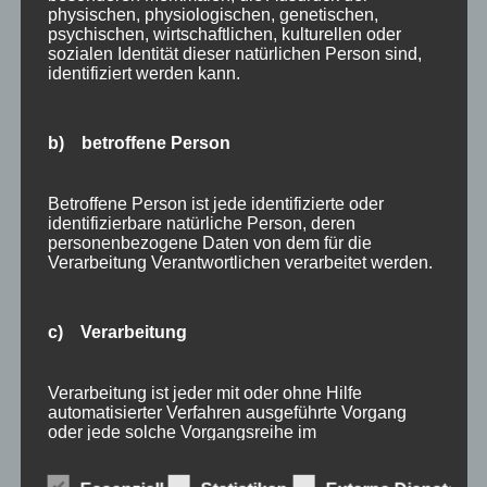
physischen, physiologischen, genetischen,
Bewertung
psychischen, wirtschaftlichen, kulturellen oder
E-Bike
sozialen Identität dieser natürlichen Person sind,
identifiziert werden kann.
Empfehlung
Ferienwohnungen
FIS Nordische Ski WM
b) betroffene Person
Gäste
Gesundheit
Betroffene Person ist jede identifizierte oder
identifizierbare natürliche Person, deren
Haus Partale
personenbezogene Daten von dem für die
Info
Verarbeitung Verantwortlichen verarbeitet werden.
Oberstdorf
Stellenangebot
c) Verarbeitung
Traveller Review Award
Urlaub
Verarbeitung ist jeder mit oder ohne Hilfe
Veranstaltungstipp
automatisierter Verfahren ausgeführte Vorgang
oder jede solche Vorgangsreihe im
Wintersport
Zusammenhang mit personenbezogenen Daten
Bei uns…
wie das Erheben, das Erfassen, die Organisation,