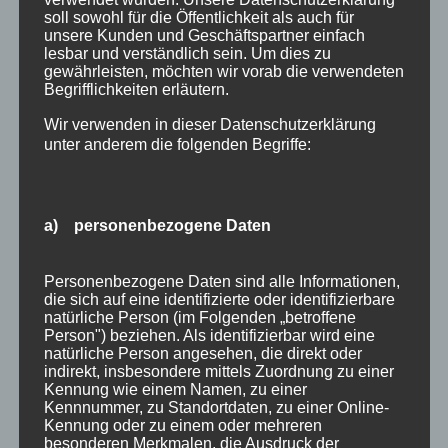
soll sowohl für die Öffentlichkeit als auch für
ein wahres Paradies für Naturliebhaber,
unsere Kunden und Geschäftspartner einfach
Wanderfreunde und Erholungssuchende....
lesbar und verständlich sein. Um dies zu
gewährleisten, möchten wir vorab die verwendeten
Suchen
Begrifflichkeiten erläutern.
Neueste Beiträge
nach:
Wir verwenden in dieser Datenschutzerklärung
Veranstaltungen im August 2026 in Oberstdorf
unter anderem die folgenden Begriffe:
Public Viewing Fußball-WM 2026 in Oberstdorf
Oberstdorf im Mai – perfekter Frühlingsurlaub
im Allgäu
a) personenbezogene Daten
Extra Rabatt im März
Traveller Review Award 2026
Personenbezogene Daten sind alle Informationen,
Blog Archiv
die sich auf eine identifizierte oder identifizierbare
Blog
natürliche Person (im Folgenden „betroffene
Kategorien
Person") beziehen. Als identifizierbar wird eine
Archiv
natürliche Person angesehen, die direkt oder
Allgäu
indirekt, insbesondere mittels Zuordnung zu einer
Allgemein
Kennung wie einem Namen, zu einer
Kennnummer, zu Standortdaten, zu einer Online-
Angebote
Kennung oder zu einem oder mehreren
Bergbahnen
besonderen Merkmalen, die Ausdruck der