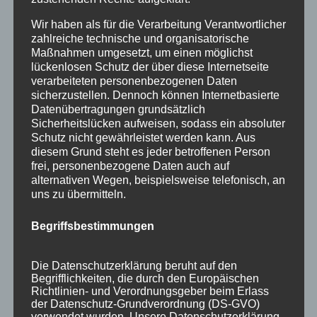
Wir haben als für die Verarbeitung Verantwortlicher
zahlreiche technische und organisatorische
Maßnahmen umgesetzt, um einen möglichst
lückenlosen Schutz der über diese Internetseite
verarbeiteten personenbezogenen Daten
sicherzustellen. Dennoch können Internetbasierte
Datenübertragungen grundsätzlich
Sicherheitslücken aufweisen, sodass ein absoluter
Schutz nicht gewährleistet werden kann. Aus
diesem Grund steht es jeder betroffenen Person
frei, personenbezogene Daten auch auf
Herbstzauber im Allgäu: Ein Erlebnis der
alternativen Wegen, beispielsweise telefonisch, an
besonderen Art
uns zu übermitteln.
von
HausPartale
|
Sep. 3, 2024
|
Allgäu
,
Allgemein
,
Begriffsbestimmungen
Haus Partale
,
Oberstdorf
Lass dich vom Herbst im Allgäu verzaubern…
Die Datenschutzerklärung beruht auf den
Der Herbst im Allgäu ist eine Jahreszeit voller
Begrifflichkeiten, die durch den Europäischen
Richtlinien- und Verordnungsgeber beim Erlass
Magie und Farbenpracht, die jedes Jahr aufs
der Datenschutz-Grundverordnung (DS-GVO)
Neue verzaubert. Die Region verwandelt sich in
verwendet wurden. Unsere Datenschutzerklärung