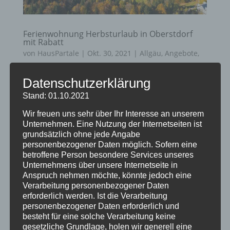
Ferienwohnung Herbsturlaub in Oberstdorf
mit Rabatt
von
HausPartale
|
Okt. 30, 2021
|
Allgäu
,
Angebote
,
Haus Partale
,
Oberstdorf
,
Urlaub
Datenschutzerklärung
Ankommen, abschalten und genießen… Das
Stand: 01.10.2021
verspricht Ihnen ein Herbsturlaub im Haus
Wir freuen uns sehr über Ihr Interesse an unserem
Partale in Oberstdorf! Gemütlichkeit löst den
Unternehmen. Eine Nutzung der Internetseiten ist
Trubel ab. Aber auch in der ruhigen Zeit hat
grundsätzlich ohne jede Angabe
personenbezogener Daten möglich. Sofern eine
unser Oberstdorf viel zu bieten und wir freuen
betroffene Person besondere Services unseres
uns auf Sie! Der November ist die perfekte...
Unternehmens über unsere Internetseite in
Anspruch nehmen möchte, könnte jedoch eine
Verarbeitung personenbezogener Daten
erforderlich werden. Ist die Verarbeitung
personenbezogener Daten erforderlich und
besteht für eine solche Verarbeitung keine
gesetzliche Grundlage, holen wir generell eine