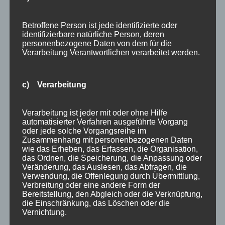
Haus Partale
Info
Betroffene Person ist jede identifizierte oder
identifizierbare natürliche Person, deren
Oberstdorf
personenbezogene Daten von dem für die
Stellenangebot
Verarbeitung Verantwortlichen verarbeitet werden.
Traveller Review Award
c) Verarbeitung
Urlaub
Veranstaltungstipp
Verarbeitung ist jeder mit oder ohne Hilfe
automatisierter Verfahren ausgeführte Vorgang
Wintersport
oder jede solche Vorgangsreihe im
Zusammenhang mit personenbezogenen Daten
Bei uns…
wie das Erheben, das Erfassen, die Organisation,
das Ordnen, die Speicherung, die Anpassung oder
Veränderung, das Auslesen, das Abfragen, die
Verwendung, die Offenlegung durch Übermittlung,
Verbreitung oder eine andere Form der
Bereitstellung, den Abgleich oder die Verknüpfung,
die Einschränkung, das Löschen oder die
Vernichtung.