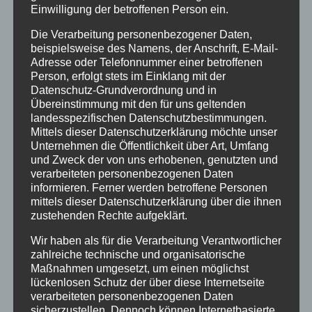
Einwilligung der betroffenen Person ein.
Die Verarbeitung personenbezogener Daten,
beispielsweise des Namens, der Anschrift, E-Mail-
Adresse oder Telefonnummer einer betroffenen
Person, erfolgt stets im Einklang mit der
Datenschutz-Grundverordnung und in
Übereinstimmung mit den für uns geltenden
landesspezifischen Datenschutzbestimmungen.
Mittels dieser Datenschutzerklärung möchte unser
OktoberNest – freie Ferienwohnungen
Unternehmen die Öffentlichkeit über Art, Umfang
Oberstdorf im Oktober
und Zweck der von uns erhobenen, genutzten und
von
HausPartale
|
Sep. 30, 2021
|
Allgäu
,
verarbeiteten personenbezogenen Daten
Ferienwohnungen
,
Haus Partale
,
Oberstdorf
,
Urlaub
informieren. Ferner werden betroffene Personen
mittels dieser Datenschutzerklärung über die ihnen
statt OktoberFest – Ihr OktoberNest wir haben
zustehenden Rechte aufgeklärt.
noch gemütliche freie Ferienwohnungen im
Wir haben als für die Verarbeitung Verantwortlicher
Oktober und laden Sie herzlich dazu ein,
zahlreiche technische und organisatorische
Maßnahmen umgesetzt, um einen möglichst
Oberstdorf im Oktober zu erleben… Der Herbst
lückenlosen Schutz der über diese Internetseite
im Allgäu ist immer ein ganz besonderes
verarbeiteten personenbezogenen Daten
Erlebnis – es ist die Jahreszeit zum...
sicherzustellen. Dennoch können Internetbasierte