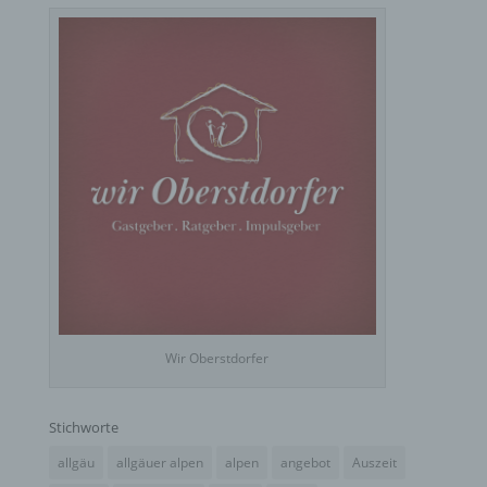
f) Pseudonymisierung
Pseudonymisierung ist die Verarbeitung
personenbezogener Daten in einer Weise, auf
welche die personenbezogenen Daten ohne
Hinzuziehung zusätzlicher Informationen nicht
mehr einer spezifischen betroffenen Person
zugeordnet werden können, sofern diese
zusätzlichen Informationen gesondert aufbewahrt
werden und technischen und organisatorischen
Maßnahmen unterliegen, die gewährleisten, dass
die personenbezogenen Daten nicht einer
identifizierten oder identifizierbaren natürlichen
Person zugewiesen werden.
Wir Oberstdorfer
g) Verantwortlicher oder für die Verarbeitung
Verantwortlicher
Stichworte
allgäu
allgäuer alpen
alpen
angebot
Auszeit
Verantwortlicher oder für die Verarbeitung