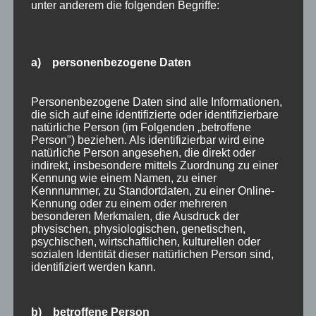
Archiv
unter anderem die folgenden Begriffe:
Kategorien
Allgäu
a) personenbezogene Daten
Allgemein
Angebote
Personenbezogene Daten sind alle Informationen,
die sich auf eine identifizierte oder identifizierbare
Bergbahnen
natürliche Person (im Folgenden „betroffene
Person") beziehen. Als identifizierbar wird eine
Bewertung
natürliche Person angesehen, die direkt oder
indirekt, insbesondere mittels Zuordnung zu einer
E-Bike
Kennung wie einem Namen, zu einer
Kennnummer, zu Standortdaten, zu einer Online-
Empfehlung
Kennung oder zu einem oder mehreren
besonderen Merkmalen, die Ausdruck der
Ferienwohnungen
physischen, physiologischen, genetischen,
FIS Nordische Ski WM
psychischen, wirtschaftlichen, kulturellen oder
sozialen Identität dieser natürlichen Person sind,
Gäste
identifiziert werden kann.
Gesundheit
b) betroffene Person