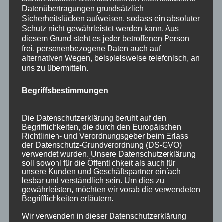
Datenübertragungen grundsätzlich
Sicherheitslücken aufweisen, sodass ein absoluter
Schutz nicht gewährleistet werden kann. Aus
« Ältere Einträge
diesem Grund steht es jeder betroffenen Person
frei, personenbezogene Daten auch auf
alternativen Wegen, beispielsweise telefonisch, an
uns zu übermitteln.
Neueste Beiträge
Veranstaltungen im August 2026 in Oberstdorf
Begriffsbestimmungen
Public Viewing Fußball-WM 2026 in Oberstdorf
Die Datenschutzerklärung beruht auf den
Oberstdorf im Mai – perfekter Frühlingsurlaub
Begrifflichkeiten, die durch den Europäischen
Richtlinien- und Verordnungsgeber beim Erlass
im Allgäu
der Datenschutz-Grundverordnung (DS-GVO)
verwendet wurden. Unsere Datenschutzerklärung
Extra Rabatt im März
soll sowohl für die Öffentlichkeit als auch für
unsere Kunden und Geschäftspartner einfach
Traveller Review Award 2026
lesbar und verständlich sein. Um dies zu
gewährleisten, möchten wir vorab die verwendeten
Begrifflichkeiten erläutern.
Blog Archiv
Blog
Wir verwenden in dieser Datenschutzerklärung