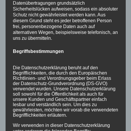
bis 14. August 2022 Vor der imposanten Kulisse
Datenübertragungen grundsätzlich
Sicherheitslücken aufweisen, sodass ein absoluter
der Allgäuer Alpen präsentiert der
Schutz nicht gewährleistet werden kann. Aus
Oberstdorfer Musiksommer eine erlesene
diesem Grund steht es jeder betroffenen Person
Auswahl an Künstlern und musikalischen
frei, personenbezogene Daten auch auf
alternativen Wegen, beispielsweise telefonisch, an
Kostbarkeiten. Das alljährliche Sommer-Musik-
uns zu übermitteln.
Festival in...
Begriffsbestimmungen
Die Datenschutzerklärung beruht auf den
Begrifflichkeiten, die durch den Europäischen
Richtlinien- und Verordnungsgeber beim Erlass
der Datenschutz-Grundverordnung (DS-GVO)
verwendet wurden. Unsere Datenschutzerklärung
soll sowohl für die Öffentlichkeit als auch für
unsere Kunden und Geschäftspartner einfach
lesbar und verständlich sein. Um dies zu
gewährleisten, möchten wir vorab die verwendeten
Begrifflichkeiten erläutern.
Event-Tipp: FIS Weltcup Skifliegen in
Wir verwenden in dieser Datenschutzerklärung
Oberstdorf vom 18. bis zum 20. März 2022