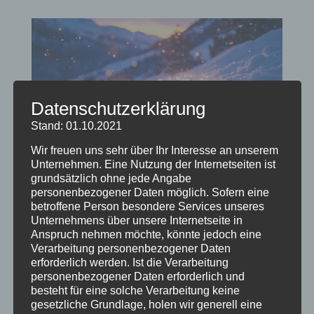
Datenschutzerklärung
Stand: 01.10.2021
Wir freuen uns sehr über Ihr Interesse an unserem
Unternehmen. Eine Nutzung der Internetseiten ist
Oberstdorfer Advent 2024
grundsätzlich ohne jede Angabe
personenbezogener Daten möglich. Sofern eine
von
HausPartale
|
Nov. 25, 2024
|
Allgemein
,
betroffene Person besondere Services unseres
Empfehlung
,
Oberstdorf
,
Veranstaltungstipp
Unternehmens über unsere Internetseite in
Anspruch nehmen möchte, könnte jedoch eine
Der 21. Oberstdorfer Advent 2024 – Ein
Verarbeitung personenbezogener Daten
Weihnachtsmarkt, der verzaubert Wenn der
erforderlich werden. Ist die Verarbeitung
personenbezogener Daten erforderlich und
erste Schnee die Gipfel der Allgäuer Alpen
besteht für eine solche Verarbeitung keine
bedeckt und die Lichter der Adventszeit den
gesetzliche Grundlage, holen wir generell eine