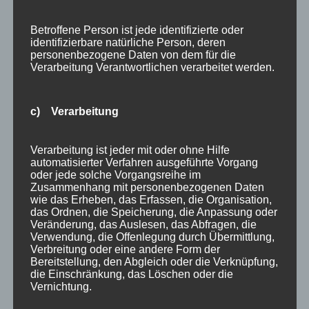
Betroffene Person ist jede identifizierte oder
FIS Weltcup Skispringen Damen
identifizierbare natürliche Person, deren
personenbezogene Daten von dem für die
von
HausPartale
|
Jan. 30, 2020
|
Oberstdorf
,
Verarbeitung Verantwortlichen verarbeitet werden.
Veranstaltungstipp
,
Wintersport
FIS Weltcup Skispringen Damen 31. Januar – 02.
c) Verarbeitung
Februar 2020 Bereits zum sechsten Mal werden
die Skispringerinnen in der Audi Arena wieder
Verarbeitung ist jeder mit oder ohne Hilfe
automatisierter Verfahren ausgeführte Vorgang
einen Weltcup durchführen. Vom 31.01. bis
oder jede solche Vorgangsreihe im
02.02.2020 findet einen Doppel-Weltcup auf der
Zusammenhang mit personenbezogenen Daten
wie das Erheben, das Erfassen, die Organisation,
Oberstdorfer Großschanze HS 137...
das Ordnen, die Speicherung, die Anpassung oder
Veränderung, das Auslesen, das Abfragen, die
Verwendung, die Offenlegung durch Übermittlung,
Verbreitung oder eine andere Form der
Bereitstellung, den Abgleich oder die Verknüpfung,
die Einschränkung, das Löschen oder die
Vernichtung.