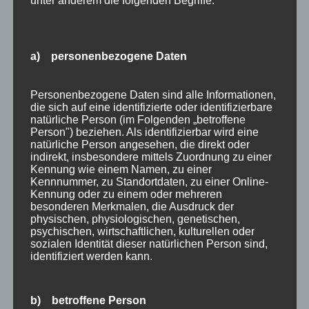
unter anderem die folgenden Begriffe:
von
HausPartale
|
März 1, 2022
|
Allgäu
,
Empfehlung
,
Oberstdorf
,
Veranstaltungstipp
,
Wintersport
a) personenbezogene Daten
Der Skiflug-Weltcup findet vom 18. bis zum 20.
Personenbezogene Daten sind alle Informationen,
März 2022 mit Zuschauern statt! Die Könige der
die sich auf eine identifizierte oder identifizierbare
Lüfte zurück in Oberstdorf Ein Highlight für die
natürliche Person (im Folgenden „betroffene
Person") beziehen. Als identifizierbar wird eine
Skisprungfans erwartet uns im März an der
natürliche Person angesehen, die direkt oder
Heini-Klopfer Skiflugschanze. Das
indirekt, insbesondere mittels Zuordnung zu einer
Kennung wie einem Namen, zu einer
Weltcupwochenende mit zwei
Kennnummer, zu Standortdaten, zu einer Online-
Einzelwettkämpfen...
Kennung oder zu einem oder mehreren
besonderen Merkmalen, die Ausdruck der
physischen, physiologischen, genetischen,
psychischen, wirtschaftlichen, kulturellen oder
sozialen Identität dieser natürlichen Person sind,
identifiziert werden kann.
b) betroffene Person