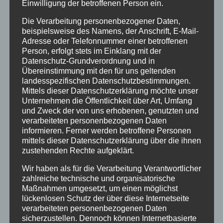
Ort Oberstdorf erstrahlen lassen, beginnt eine
Einwilligung der betroffenen Person ein.
der schönsten Zeiten des Jahres: der
Die Verarbeitung personenbezogener Daten,
Oberstdorfer...
beispielsweise des Namens, der Anschrift, E-Mail-
Adresse oder Telefonnummer einer betroffenen
Person, erfolgt stets im Einklang mit der
Datenschutz-Grundverordnung und in
Übereinstimmung mit den für uns geltenden
landesspezifischen Datenschutzbestimmungen.
Mittels dieser Datenschutzerklärung möchte unser
Unternehmen die Öffentlichkeit über Art, Umfang
und Zweck der von uns erhobenen, genutzten und
verarbeiteten personenbezogenen Daten
informieren. Ferner werden betroffene Personen
mittels dieser Datenschutzerklärung über die ihnen
zustehenden Rechte aufgeklärt.
Oberstdorfer Musiksommer 2022
Wir haben als für die Verarbeitung Verantwortlicher
zahlreiche technische und organisatorische
von
HausPartale
|
Juli 11, 2022
|
Allgäu
,
Oberstdorf
,
Maßnahmen umgesetzt, um einen möglichst
Veranstaltungstipp
lückenlosen Schutz der über diese Internetseite
verarbeiteten personenbezogenen Daten
Der Oberstdorfer Musiksommer vom 28. Juli
sicherzustellen. Dennoch können Internetbasierte