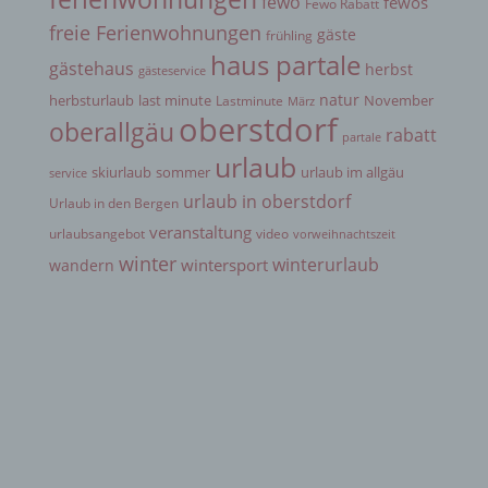
fewo
fewos
Fewo Rabatt
Datenschutzgesetze und anderer Bestimmungen
freie Ferienwohnungen
gäste
mit datenschutzrechtlichem Charakter ist die:
frühling
haus partale
gästehaus
herbst
gästeservice
Haus Partale Ferienwohnungen GbR
natur
herbsturlaub
last minute
November
Lastminute
März
Michael Busse (Geschäftsführer)
oberstdorf
oberallgäu
rabatt
partale
Seilergasse 5
urlaub
skiurlaub
sommer
urlaub im allgäu
service
87561 Oberstdorf
urlaub in oberstdorf
Urlaub in den Bergen
Deutschland
veranstaltung
urlaubsangebot
video
vorweihnachtszeit
winter
winterurlaub
wintersport
wandern
083224888
E-Mail: info@partale.com
DE29 7264 621
Cookies / SessionStorage / LocalStorage
Die Internetseiten verwenden teilweise so
genannte Cookies, LocalStorage und