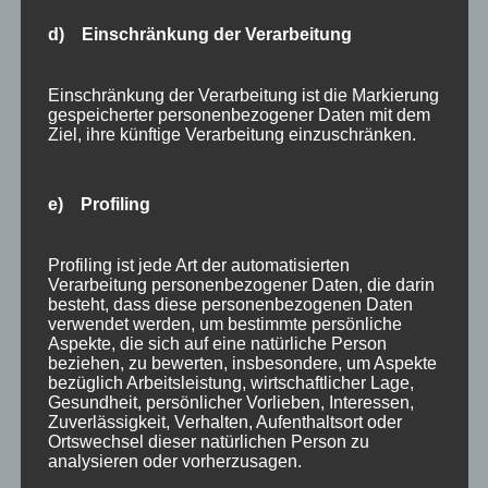
d) Einschränkung der Verarbeitung
Einschränkung der Verarbeitung ist die Markierung
gespeicherter personenbezogener Daten mit dem
Hirschbrunft / Hirschlosen
Ziel, ihre künftige Verarbeitung einzuschränken.
von
HausPartale
|
Okt. 2, 2019
|
Allgäu
,
Allgemein
,
Oberstdorf
e) Profiling
ECHT WILD… Ende September – Anfang
Oktober können Sie mit etwas Glück bei
Profiling ist jede Art der automatisierten
Verarbeitung personenbezogener Daten, die darin
Einbruch der Dämmerung auf Waldlichtungen
besteht, dass diese personenbezogenen Daten
rund um Oberstdorf die Paarungszeit der
verwendet werden, um bestimmte persönliche
Aspekte, die sich auf eine natürliche Person
Hirsche hautnah erleben. Es ist schon ein ganz
beziehen, zu bewerten, insbesondere, um Aspekte
besonderes Ereignis bzw. Naturschauspiel
bezüglich Arbeitsleistung, wirtschaftlicher Lage,
Gesundheit, persönlicher Vorlieben, Interessen,
wenn der...
Zuverlässigkeit, Verhalten, Aufenthaltsort oder
« Ältere Einträge
Ortswechsel dieser natürlichen Person zu
analysieren oder vorherzusagen.
Suchen