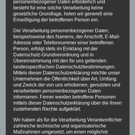
Urlaub
personenbezogener Daten erforderlich und
besteht für eine solche Verarbeitung keine
Veranstaltungstipp
gesetzliche Grundlage, holen wir generell eine
Einwilligung der betroffenen Person ein.
Wintersport
Die Verarbeitung personenbezogener Daten,
beispielsweise des Namens, der Anschrift, E-Mail-
Bei uns…
Adresse oder Telefonnummer einer betroffenen
Person, erfolgt stets im Einklang mit der
Datenschutz-Grundverordnung und in
Übereinstimmung mit den für uns geltenden
landesspezifischen Datenschutzbestimmungen.
Mittels dieser Datenschutzerklärung möchte unser
Unternehmen die Öffentlichkeit über Art, Umfang
und Zweck der von uns erhobenen, genutzten und
verarbeiteten personenbezogenen Daten
informieren. Ferner werden betroffene Personen
BERGBAHN UNLIMITED
mittels dieser Datenschutzerklärung über die ihnen
zustehenden Rechte aufgeklärt.
Ausgezeichnet von KAYAK
Wir haben als für die Verarbeitung Verantwortlicher
zahlreiche technische und organisatorische
Maßnahmen umgesetzt, um einen möglichst