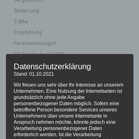
Bewertung
E-Bike
Empfehlung
Ferienwohnungen
FIS Nordische Ski WM
Gäste
Datenschutzerklärung
Stand: 01.10.2021
Gesundheit
Wir freuen uns sehr über Ihr Interesse an unserem
Haus Partale
Unternehmen. Eine Nutzung der Internetseiten ist
Info
grundsätzlich ohne jede Angabe
personenbezogener Daten möglich. Sofern eine
Oberstdorf
betroffene Person besondere Services unseres
Unternehmens über unsere Internetseite in
Stellenangebot
Anspruch nehmen möchte, könnte jedoch eine
Verarbeitung personenbezogener Daten
Traveller Review Award
erforderlich werden. Ist die Verarbeitung