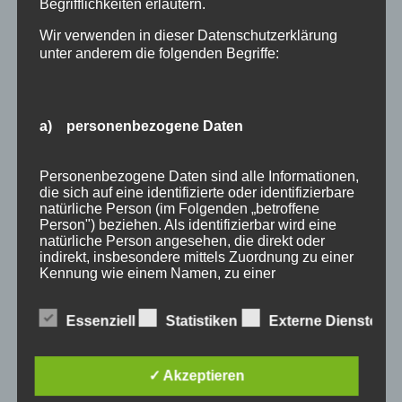
Begrifflichkeiten erläutern.
Wir verwenden in dieser Datenschutzerklärung
unter anderem die folgenden Begriffe:
a) personenbezogene Daten
Wir Oberstdorfer
Personenbezogene Daten sind alle Informationen,
die sich auf eine identifizierte oder identifizierbare
Stichworte
natürliche Person (im Folgenden „betroffene
Person") beziehen. Als identifizierbar wird eine
allgäu
allgäuer alpen
alpen
angebot
Auszeit
natürliche Person angesehen, die direkt oder
indirekt, insbesondere mittels Zuordnung zu einer
bayern
bergbahnen
berge
event
Kennung wie einem Namen, zu einer
Kennnummer, zu Standortdaten, zu einer Online-
ferienwohnungen
fewo
Fewo Rabatt
fewos
Kennung oder zu einem oder mehreren
Essenziell
Statistiken
Externe Dienste
besonderen Merkmalen, die Ausdruck der
freie Ferienwohnungen
frühling
gäste
gästehaus
physischen, physiologischen, genetischen,
psychischen, wirtschaftlichen, kulturellen oder
gästeservice
haus partale
herbst
herbsturlaub
sozialen Identität dieser natürlichen Person sind,
✓ Akzeptieren
identifiziert werden kann.
last minute
Lastminute
März
natur
November