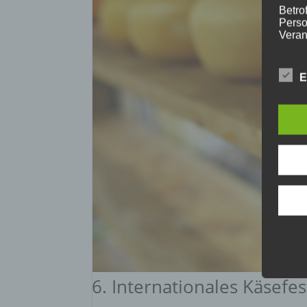
Betrof
Perso
Veran
E
c) V
Verar
ausge
mit p
Organ
Verän
Offen
Berei
Lösch
d) E
6. Internationales Käsefes
Einsc
perso