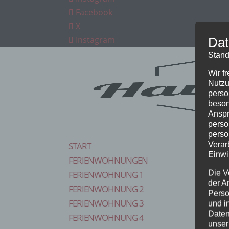
Facebook
X
Instagram
Dat
Stand
Wir f
Nutzu
perso
beson
Anspr
perso
perso
Verar
START
Einwi
FERIENWOHNUNGEN
Die V
FERIENWOHNUNG 1
der A
FERIENWOHNUNG 2
Perso
FERIENWOHNUNG 3
und i
Daten
FERIENWOHNUNG 4
unser