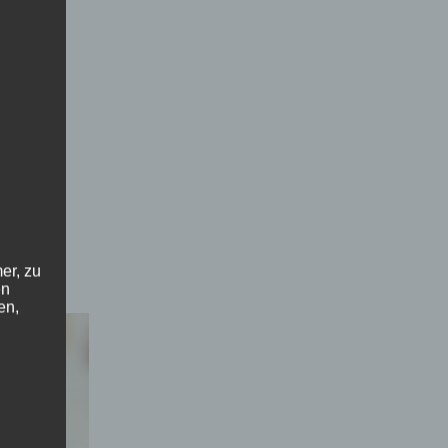
er, zu
en
en,