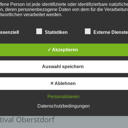
fene Person ist jede identifizierte oder identifizierbare natürlich
n, deren personenbezogene Daten von dem für die Verarbeitu
twortlichen verarbeitet werden.
ssenziell
Statistiken
Externe Dienst
erarbeitung
beitung ist jeder mit oder ohne Hilfe automatisierter Verfahren
✓ Akzeptieren
führte Vorgang oder jede solche Vorgangsreihe im Zusammen
ersonenbezogenen Daten wie das Erheben, das Erfassen, die
isation, das Ordnen, die Speicherung, die Anpassung oder
Auswahl speichern
derung, das Auslesen, das Abfragen, die Verwendung, die
legung durch Übermittlung, Verbreitung oder eine andere Form 
tstellung, den Abgleich oder die Verknüpfung, die Einschränkun
✕ Ablehnen
en oder die Vernichtung.
Personalisieren
inschränkung der Verarbeitung
Datenschutzbedingungen
tival Oberstdorf
hränkung der Verarbeitung ist die Markierung gespeicherter
nenbezogener Daten mit dem Ziel, ihre künftige Verarbeitung