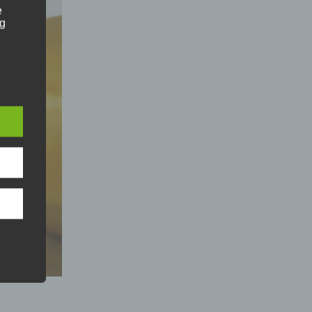
e
ng
e
hang
der
g, das