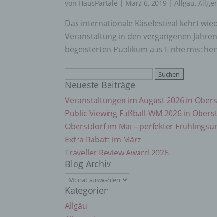
einzu
von
HausPartale
|
März 6, 2019
|
Allgäu
,
Allge
Das internationale Käsefestival kehrt wi
e) Pr
Veranstaltung in den vergangenen Jahren
begeisterten Publikum aus Einheimischen 
Profi
Daten
Suchen
werde
Neueste Beiträge
nach:
Perso
Arbei
Veranstaltungen im August 2026 in Obers
Inter
Public Viewing Fußball-WM 2026 in Obers
diese
Oberstdorf im Mai – perfekter Frühlingsu
Extra Rabatt im März
f) P
Traveller Review Award 2026
Blog Archiv
Pseud
Blog
einer
Hinzu
Kategorien
Archiv
betro
Allgäu
Infor
organ