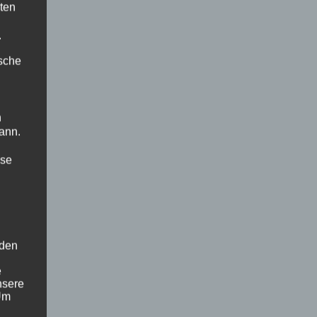
ten
.
ische
n
ann.
ise
 den
e
nsere
 Um