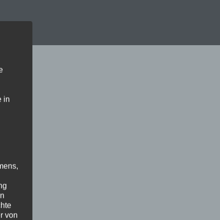
e
 in
mens,
ng
en
chte
r von