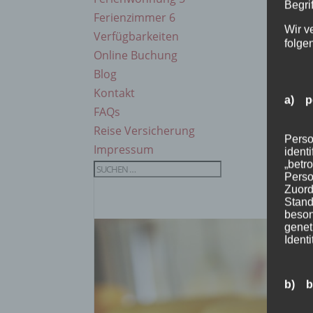
Begrif
Ferienzimmer 6
Wir v
Verfügbarkeiten
folge
Online Buchung
Blog
Kontakt
a) p
FAQs
Reise Versicherung
Perso
Impressum
ident
„betro
Perso
Zuord
Stand
beson
genet
Identi
b) b