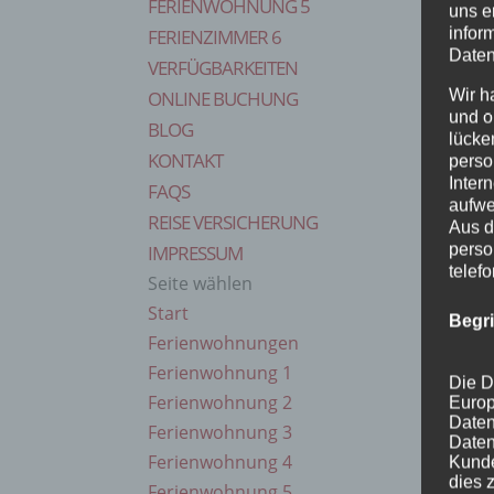
FERIENWOHNUNG 5
uns e
infor
FERIENZIMMER 6
Daten
VERFÜGBARKEITEN
Wir h
ONLINE BUCHUNG
und o
BLOG
lücke
KONTAKT
perso
Inter
FAQS
aufwe
REISE VERSICHERUNG
Aus d
perso
IMPRESSUM
telef
Seite wählen
Start
Begr
Ferienwohnungen
Ferienwohnung 1
Die D
Ferienwohnung 2
Europ
Daten
Ferienwohnung 3
Daten
Ferienwohnung 4
Kunde
dies 
Ferienwohnung 5