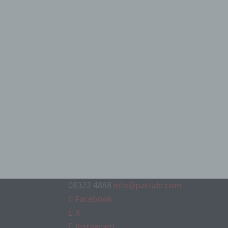
08322 4888
info@partale.com
Facebook
X
Instagram