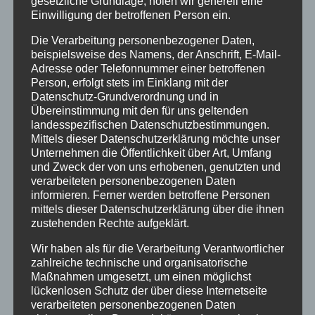
Bei uns…
gesetzliche Grundlage, holen wir generell eine
Einwilligung der betroffenen Person ein.
Die Verarbeitung personenbezogener Daten,
beispielsweise des Namens, der Anschrift, E-Mail-
Adresse oder Telefonnummer einer betroffenen
Person, erfolgt stets im Einklang mit der
Datenschutz-Grundverordnung und in
Übereinstimmung mit den für uns geltenden
landesspezifischen Datenschutzbestimmungen.
Mittels dieser Datenschutzerklärung möchte unser
BERGBAHN UNLIMITED
Unternehmen die Öffentlichkeit über Art, Umfang
und Zweck der von uns erhobenen, genutzten und
verarbeiteten personenbezogenen Daten
Ausgezeichnet von KAYAK
informieren. Ferner werden betroffene Personen
mittels dieser Datenschutzerklärung über die ihnen
zustehenden Rechte aufgeklärt.
Wir haben als für die Verarbeitung Verantwortlicher
zahlreiche technische und organisatorische
Maßnahmen umgesetzt, um einen möglichst
lückenlosen Schutz der über diese Internetseite
verarbeiteten personenbezogenen Daten