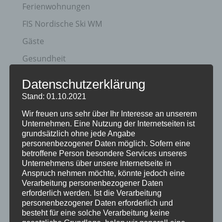
Ferienwohnungen
FIS Nordische Ski WM
Gäste
Gesundheit
Haus Partale
Datenschutzerklärung
Info
Stand: 01.10.2021
Oberstdorf
Wir freuen uns sehr über Ihr Interesse an unserem
Unternehmen. Eine Nutzung der Internetseiten ist
Stellenangebot
grundsätzlich ohne jede Angabe
personenbezogener Daten möglich. Sofern eine
Traveller Review Award
betroffene Person besondere Services unseres
Urlaub
Unternehmens über unsere Internetseite in
Anspruch nehmen möchte, könnte jedoch eine
Veranstaltungstipp
Verarbeitung personenbezogener Daten
erforderlich werden. Ist die Verarbeitung
Wintersport
personenbezogener Daten erforderlich und
besteht für eine solche Verarbeitung keine