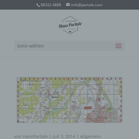
08322 4888
info@partale.com
Seite wählen
von
HausPartale
|
Juli 3, 2014
|
Allgemein