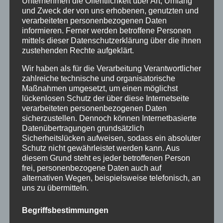
Unternehmen die Öffentlichkeit über Art, Umfang
Allgäu zeigt sich von seiner besten Seite – grün,
und Zweck der von uns erhobenen, genutzten und
sonnig und einfach zum Verlieben! Im Haus
verarbeiteten personenbezogenen Daten
informieren. Ferner werden betroffene Personen
Partale in Oberstdorf sind nur noch wenige...
mittels dieser Datenschutzerklärung über die ihnen
zustehenden Rechte aufgeklärt.
Wir haben als für die Verarbeitung Verantwortlicher
zahlreiche technische und organisatorische
Maßnahmen umgesetzt, um einen möglichst
lückenlosen Schutz der über diese Internetseite
verarbeiteten personenbezogenen Daten
sicherzustellen. Dennoch können Internetbasierte
Datenübertragungen grundsätzlich
Sicherheitslücken aufweisen, sodass ein absoluter
Schutz nicht gewährleistet werden kann. Aus
diesem Grund steht es jeder betroffenen Person
Last Minute Skiurlaub Oberstdorf
frei, personenbezogene Daten auch auf
alternativen Wegen, beispielsweise telefonisch, an
von
HausPartale
|
Jan. 9, 2025
|
Allgäu
,
Oberstdorf
,
uns zu übermitteln.
Urlaub
,
Wintersport
Begriffsbestimmungen
Last Minute Skiurlaub im Januar in Oberstdorf