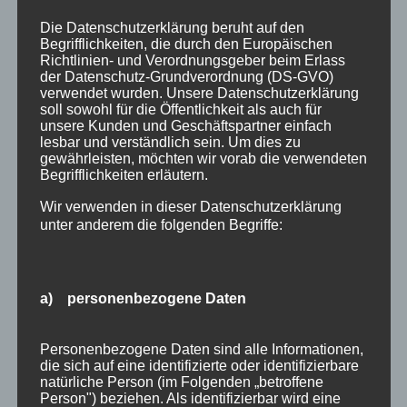
im Allgäu – Ihr Wintertraum im Haus Partale
Die Datenschutzerklärung beruht auf den
Planen Sie spontan einen Skiurlaub? Der Januar
Begrifflichkeiten, die durch den Europäischen
Richtlinien- und Verordnungsgeber beim Erlass
ist die perfekte Zeit, um die verschneiten Berge
der Datenschutz-Grundverordnung (DS-GVO)
Oberstdorfs im Allgäu zu erleben. Noch besser:
verwendet wurden. Unsere Datenschutzerklärung
soll sowohl für die Öffentlichkeit als auch für
Im Haus Partale gibt es aktuell...
unsere Kunden und Geschäftspartner einfach
lesbar und verständlich sein. Um dies zu
gewährleisten, möchten wir vorab die verwendeten
Begrifflichkeiten erläutern.
Wir verwenden in dieser Datenschutzerklärung
unter anderem die folgenden Begriffe:
a) personenbezogene Daten
Personenbezogene Daten sind alle Informationen,
Ferienwohnung Angebot Januar 2023
die sich auf eine identifizierte oder identifizierbare
natürliche Person (im Folgenden „betroffene
von
HausPartale
|
Jan. 7, 2023
|
Angebote
,
Person") beziehen. Als identifizierbar wird eine