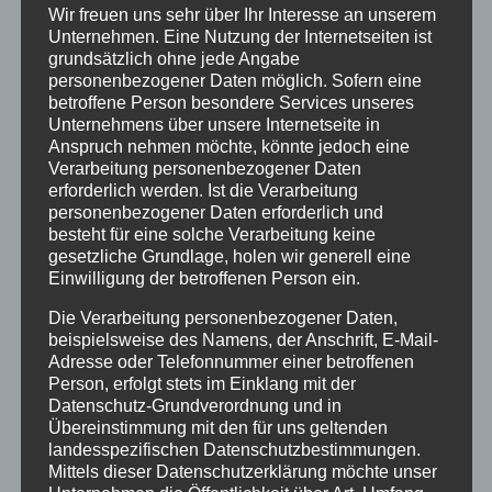
Wir freuen uns sehr über Ihr Interesse an unserem
Unternehmen. Eine Nutzung der Internetseiten ist
grundsätzlich ohne jede Angabe
personenbezogener Daten möglich. Sofern eine
betroffene Person besondere Services unseres
Unternehmens über unsere Internetseite in
Anspruch nehmen möchte, könnte jedoch eine
Verarbeitung personenbezogener Daten
erforderlich werden. Ist die Verarbeitung
personenbezogener Daten erforderlich und
besteht für eine solche Verarbeitung keine
gesetzliche Grundlage, holen wir generell eine
Einwilligung der betroffenen Person ein.
Last Minute Ferienwohnung Juni
Die Verarbeitung personenbezogener Daten,
beispielsweise des Namens, der Anschrift, E-Mail-
von
HausPartale
|
Mai 31, 2025
|
Allgäu
,
Adresse oder Telefonnummer einer betroffenen
Ferienwohnungen
,
Haus Partale
,
Oberstdorf
,
Urlaub
Person, erfolgt stets im Einklang mit der
Datenschutz-Grundverordnung und in
Nur noch wenige Last Minute Ferienwohnung-
Übereinstimmung mit den für uns geltenden
Termine im Juni im Haus Partale – Euer Allgäu-
landesspezifischen Datenschutzbestimmungen.
Mittels dieser Datenschutzerklärung möchte unser
Urlaub ruft! Hey Ihr, der Juni naht und das