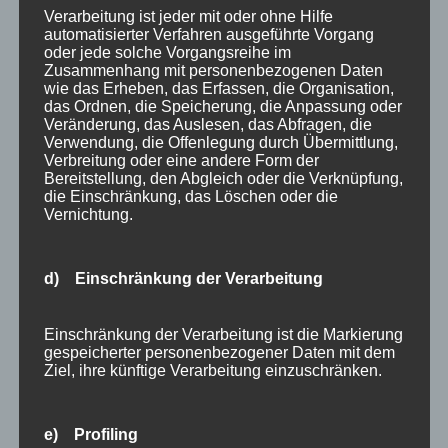
Unser Ostern Last Minute Angebot
Verarbeitung ist jeder mit oder ohne Hilfe
automatisierter Verfahren ausgeführte Vorgang
von
HausPartale
|
Apr. 11, 2019
|
Allgäu
,
Angebote
,
oder jede solche Vorgangsreihe im
Zusammenhang mit personenbezogenen Daten
Haus Partale
,
Oberstdorf
wie das Erheben, das Erfassen, die Organisation,
das Ordnen, die Speicherung, die Anpassung oder
Ferienwohnungen in Oberstdorf mit Last
Veränderung, das Auslesen, das Abfragen, die
Verwendung, die Offenlegung durch Übermittlung,
Minute Rabatt! Da ein paar unserer Gäste
Verbreitung oder eine andere Form der
kurzfristig leider nicht anreisen können, haben
Bereitstellung, den Abgleich oder die Verknüpfung,
die Einschränkung, das Löschen oder die
wir noch zusätzliche Verfügbarkeiten von
Vernichtung.
Ferienwohnungen im April und zu Ostern. Aus
diesem Grund haben wir uns dazu
d) Einschränkung der Verarbeitung
entschlossen, Ihnen...
Suchen
Neueste Beiträge
nach:
Einschränkung der Verarbeitung ist die Markierung
gespeicherter personenbezogener Daten mit dem
Veranstaltungen im August 2026 in Oberstdorf
Ziel, ihre künftige Verarbeitung einzuschränken.
Public Viewing Fußball-WM 2026 in Oberstdorf
Oberstdorf im Mai – perfekter Frühlingsurlaub
e) Profiling
im Allgäu