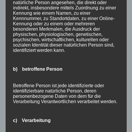
Ferienwohnungen
,
Oberstdorf
natürliche Person angesehen, die direkt oder
indirekt, insbesondere mittels Zuordnung zu einer
Kennung wie einem Namen, zu einer
Januar Last Minute Ferienwohnung Angebot
Kennnummer, zu Standortdaten, zu einer Online-
Haus Partale Oberstdorf Sie möchten eine
Kennung oder zu einem oder mehreren
besonderen Merkmalen, die Ausdruck der
kleine winterliche Auszeit im neuen Jahr 2023 in
physischen, physiologischen, genetischen,
Oberstdorf nehmen? Wir haben im Januar 2023
psychischen, wirtschaftlichen, kulturellen oder
sozialen Identität dieser natürlichen Person sind,
noch freie Ferienwohnungen, die wir Ihnen
identifiziert werden kann.
teilweise mit einem Last Minute Rabatt
anbieten...
b) betroffene Person
Betroffene Person ist jede identifizierte oder
identifizierbare natürliche Person, deren
personenbezogene Daten von dem für die
Verarbeitung Verantwortlichen verarbeitet werden.
c) Verarbeitung