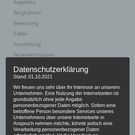
Angebote
Bergbahnen
Bewertung
E-Bike
Empfehlung
Ferienwohnungen
FIS Nordische Ski WM
Datenschutzerklärung
Gäste
Stand: 01.10.2021
Gesundheit
Wir freuen uns sehr über Ihr Interesse an unserem
Unternehmen. Eine Nutzung der Internetseiten ist
Haus Partale
grundsätzlich ohne jede Angabe
personenbezogener Daten möglich. Sofern eine
Info
betroffene Person besondere Services unseres
Unternehmens über unsere Internetseite in
Oberstdorf
Anspruch nehmen möchte, könnte jedoch eine
Stellenangebot
Verarbeitung personenbezogener Daten