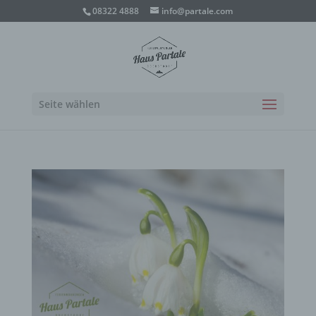
08322 4888
info@partale.com
Seite wählen