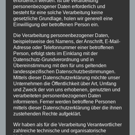
erforderlich werden. Ist die Verarbeitung
Traveller Review Award
personenbezogener Daten erforderlich und
besteht für eine solche Verarbeitung keine
Urlaub
gesetzliche Grundlage, holen wir generell eine
Einwilligung der betroffenen Person ein.
Veranstaltungstipp
Wintersport
Die Verarbeitung personenbezogener Daten,
beispielsweise des Namens, der Anschrift, E-Mail-
Adresse oder Telefonnummer einer betroffenen
Bei uns…
Person, erfolgt stets im Einklang mit der
Datenschutz-Grundverordnung und in
Übereinstimmung mit den für uns geltenden
landesspezifischen Datenschutzbestimmungen.
Mittels dieser Datenschutzerklärung möchte unser
Unternehmen die Öffentlichkeit über Art, Umfang
und Zweck der von uns erhobenen, genutzten und
verarbeiteten personenbezogenen Daten
informieren. Ferner werden betroffene Personen
mittels dieser Datenschutzerklärung über die ihnen
BERGBAHN UNLIMITED
zustehenden Rechte aufgeklärt.
Wir haben als für die Verarbeitung Verantwortlicher
zahlreiche technische und organisatorische
Ausgezeichnet von KAYAK