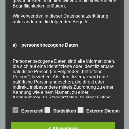
gewährleisten, möchten wir vorab die verwendeten
Begrifflichkeiten erläutern.
Wir verwenden in dieser Datenschutzerklärung
unter anderem die folgenden Begriffe:
a) personenbezogene Daten
Wir Oberstdorfer
Personenbezogene Daten sind alle Informationen,
die sich auf eine identifizierte oder identifizierbare
natürliche Person (im Folgenden „betroffene
Stichworte
Person") beziehen. Als identifizierbar wird eine
natürliche Person angesehen, die direkt oder
allgäu
allgäuer alpen
alpen
angebot
Auszeit
indirekt, insbesondere mittels Zuordnung zu einer
Kennung wie einem Namen, zu einer
bayern
bergbahnen
berge
event
Kennnummer, zu Standortdaten, zu einer Online-
Kennung oder zu einem oder mehreren
ferienwohnungen
fewo
Fewo Rabatt
fewos
besonderen Merkmalen, die Ausdruck der
Essenziell
Statistiken
Externe Dienste
physischen, physiologischen, genetischen,
freie Ferienwohnungen
frühling
gäste
gästehaus
psychischen, wirtschaftlichen, kulturellen oder
sozialen Identität dieser natürlichen Person sind,
gästeservice
haus partale
herbst
herbsturlaub
identifiziert werden kann.
✓ Akzeptieren