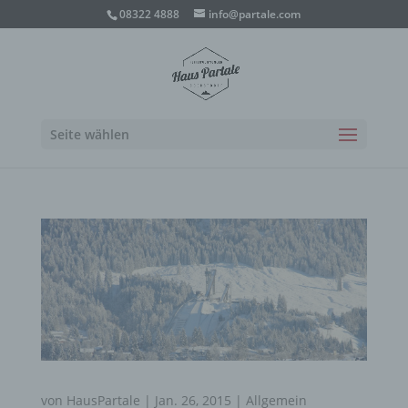
08322 4888
info@partale.com
Seite wählen
von
HausPartale
|
Jan. 26, 2015
|
Allgemein