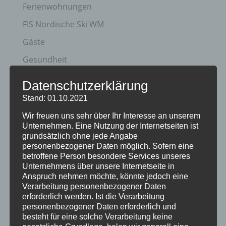
Ferienwohnungen
FIS Nordische Ski WM
Gäste
Gesundheit
Haus Partale
Datenschutzerklärung
Info
Stand: 01.10.2021
Oberstdorf
Wir freuen uns sehr über Ihr Interesse an unserem
Unternehmen. Eine Nutzung der Internetseiten ist
Stellenangebot
grundsätzlich ohne jede Angabe
personenbezogener Daten möglich. Sofern eine
Traveller Review Award
betroffene Person besondere Services unseres
Urlaub
Unternehmens über unsere Internetseite in
Anspruch nehmen möchte, könnte jedoch eine
Veranstaltungstipp
Verarbeitung personenbezogener Daten
erforderlich werden. Ist die Verarbeitung
Wintersport
personenbezogener Daten erforderlich und
besteht für eine solche Verarbeitung keine