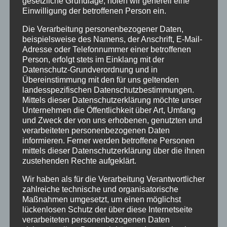
Bei uns…
gesetzliche Grundlage, holen wir generell eine
Einwilligung der betroffenen Person ein.
Die Verarbeitung personenbezogener Daten,
beispielsweise des Namens, der Anschrift, E-Mail-
Adresse oder Telefonnummer einer betroffenen
Person, erfolgt stets im Einklang mit der
Datenschutz-Grundverordnung und in
Übereinstimmung mit den für uns geltenden
landesspezifischen Datenschutzbestimmungen.
Mittels dieser Datenschutzerklärung möchte unser
BERGBAHN UNLIMITED
Unternehmen die Öffentlichkeit über Art, Umfang
und Zweck der von uns erhobenen, genutzten und
verarbeiteten personenbezogenen Daten
Ausgezeichnet von KAYAK
informieren. Ferner werden betroffene Personen
mittels dieser Datenschutzerklärung über die ihnen
zustehenden Rechte aufgeklärt.
Wir haben als für die Verarbeitung Verantwortlicher
zahlreiche technische und organisatorische
Maßnahmen umgesetzt, um einen möglichst
lückenlosen Schutz der über diese Internetseite
verarbeiteten personenbezogenen Daten