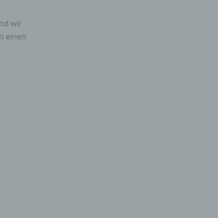
nd wir
n einen
gener
wendet
che
eben,
el
n
en
ichen
die