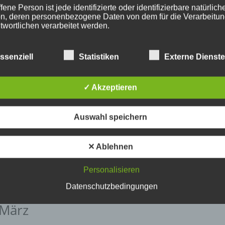
fene Person ist jede identifizierte oder identifizierbare natürlich
n, deren personenbezogene Daten von dem für die Verarbeitu
twortlichen verarbeitet werden.
ssenziell
Statistiken
Externe Dienst
erarbeitung
beitung ist jeder mit oder ohne Hilfe automatisierter Verfahren
✓ Akzeptieren
führte Vorgang oder jede solche Vorgangsreihe im Zusammen
ersonenbezogenen Daten wie das Erheben, das Erfassen, die
isation, das Ordnen, die Speicherung, die Anpassung oder
Auswahl speichern
derung, das Auslesen, das Abfragen, die Verwendung, die
legung durch Übermittlung, Verbreitung oder eine andere Form 
tstellung, den Abgleich oder die Verknüpfung, die Einschränkun
✕ Ablehnen
en oder die Vernichtung.
Personalisieren
inschränkung der Verarbeitung
Datenschutzbedingungen
 März
hränkung der Verarbeitung ist die Markierung gespeicherter
nenbezogener Daten mit dem Ziel, ihre künftige Verarbeitung