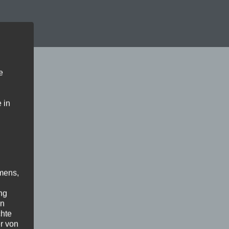
e
 in
mens,
ng
en
chte
r von