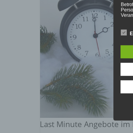
Betrof
Perso
Veran
E
c) V
Verar
ausge
mit p
Organ
Verän
Offen
Berei
Lösch
d) E
Last Minute Angebote im
Einsc
perso