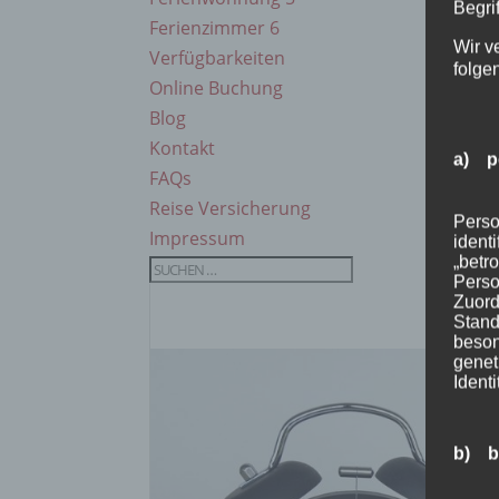
Begrif
Ferienzimmer 6
Wir v
Verfügbarkeiten
folge
Online Buchung
Blog
Kontakt
a) p
FAQs
Reise Versicherung
Perso
Impressum
ident
„betro
Perso
Zuord
Stand
beson
genet
Identi
b) b