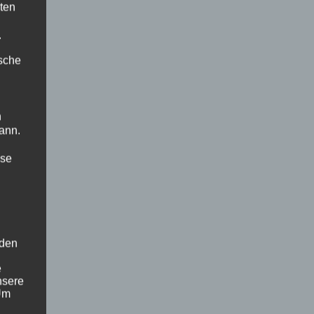
ten
.
ische
n
ann.
ise
 den
e
nsere
 Um