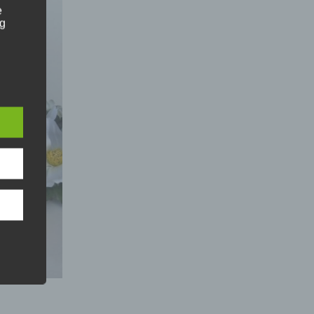
e
ng
e
hang
der
g, das