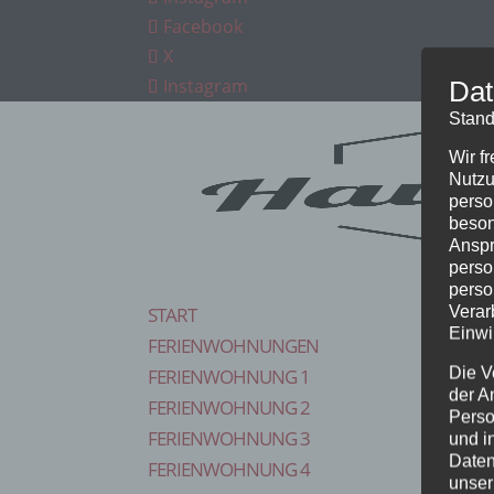
Facebook
X
Instagram
Dat
Stand
Wir f
Nutzu
perso
beson
Anspr
perso
perso
Verar
START
Einwi
FERIENWOHNUNGEN
Die V
FERIENWOHNUNG 1
der A
FERIENWOHNUNG 2
Perso
FERIENWOHNUNG 3
und i
Daten
FERIENWOHNUNG 4
unser