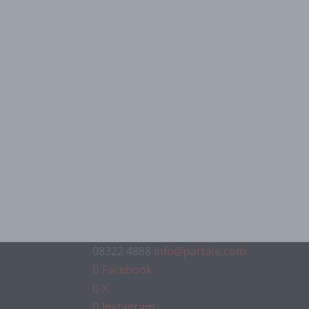
08322 4888
info@partale.com
Facebook
X
Instagram