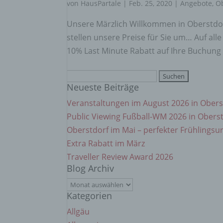
einzu
von
HausPartale
|
Feb. 25, 2020
|
Angebote
,
O
Unsere Märzlich Willkommen in Oberstdo
e) Pr
stellen unsere Preise für Sie um… Auf a
10% Last Minute Rabatt auf Ihre Buchung i
Profi
Daten
Suchen
werde
Neueste Beiträge
nach:
Perso
Arbei
Veranstaltungen im August 2026 in Obers
Inter
Public Viewing Fußball-WM 2026 in Obers
diese
Oberstdorf im Mai – perfekter Frühlingsu
Extra Rabatt im März
f) P
Traveller Review Award 2026
Blog Archiv
Pseud
Blog
einer
Hinzu
Kategorien
Archiv
betro
Allgäu
Infor
organ