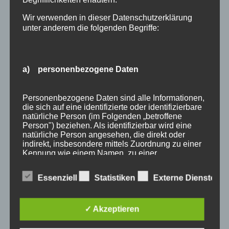
Wir verwenden in dieser Datenschutzerklärung
unter anderem die folgenden Begriffe:
a) personenbezogene Daten
Wir Oberstdorfer
Personenbezogene Daten sind alle Informationen,
Stichworte
die sich auf eine identifizierte oder identifizierbare
natürliche Person (im Folgenden „betroffene
allgäu
allgäuer alpen
alpen
angebot
Auszeit
Person") beziehen. Als identifizierbar wird eine
natürliche Person angesehen, die direkt oder
bayern
bergbahnen
berge
event
indirekt, insbesondere mittels Zuordnung zu einer
Kennung wie einem Namen, zu einer
ferienwohnungen
fewo
Fewo Rabatt
fewos
Kennnummer, zu Standortdaten, zu einer Online-
Kennung oder zu einem oder mehreren
freie Ferienwohnungen
frühling
gäste
gästehaus
Essenziell
Statistiken
Externe Dienste
besonderen Merkmalen, die Ausdruck der
physischen, physiologischen, genetischen,
gästeservice
haus partale
herbst
herbsturlaub
psychischen, wirtschaftlichen, kulturellen oder
sozialen Identität dieser natürlichen Person sind,
✓ Akzeptieren
last minute
Lastminute
März
natur
November
identifiziert werden kann.