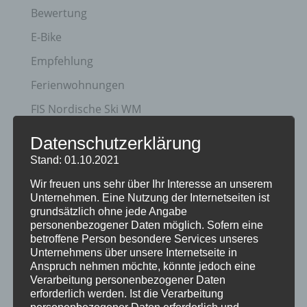
Bewertung
E-Bike
Empfehlung
Ferienwohnungen
FIS Nordische Ski WM
Gäste
Datenschutzerklärung
Gesundheit
Stand: 01.10.2021
Haus Partale
Wir freuen uns sehr über Ihr Interesse an unserem
Unternehmen. Eine Nutzung der Internetseiten ist
Info
grundsätzlich ohne jede Angabe
personenbezogener Daten möglich. Sofern eine
Oberstdorf
betroffene Person besondere Services unseres
Stellenangebot
Unternehmens über unsere Internetseite in
Anspruch nehmen möchte, könnte jedoch eine
Traveller Review Award
Verarbeitung personenbezogener Daten
erforderlich werden. Ist die Verarbeitung
Urlaub