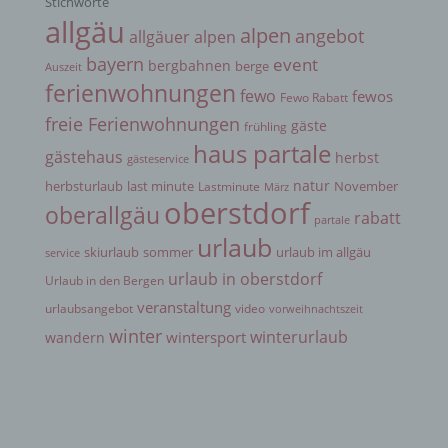
Stichworte
allgäu
alpen
angebot
allgäuer alpen
g) Verantwortlicher oder für die Verarbeitung
bayern
event
bergbahnen
berge
Auszeit
Verantwortlicher
ferienwohnungen
fewo
fewos
Fewo Rabatt
freie Ferienwohnungen
gäste
frühling
Verantwortlicher oder für die Verarbeitung
haus partale
Verantwortlicher ist die natürliche oder juristische
gästehaus
herbst
gästeservice
Person, Behörde, Einrichtung oder andere Stelle,
die allein oder gemeinsam mit anderen über die
natur
herbsturlaub
last minute
November
Lastminute
März
Zwecke und Mittel der Verarbeitung von
oberstdorf
oberallgäu
rabatt
personenbezogenen Daten entscheidet. Sind die
partale
Zwecke und Mittel dieser Verarbeitung durch das
urlaub
skiurlaub
sommer
urlaub im allgäu
service
Unionsrecht oder das Recht der Mitgliedstaaten
vorgegeben, so kann der Verantwortliche
urlaub in oberstdorf
Urlaub in den Bergen
beziehungsweise können die bestimmten Kriterien
veranstaltung
seiner Benennung nach dem Unionsrecht oder
urlaubsangebot
video
vorweihnachtszeit
dem Recht der Mitgliedstaaten vorgesehen
winter
winterurlaub
wintersport
wandern
werden.
h) Auftragsverarbeiter