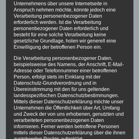
Unternehmens über unsere Internetseite in
Ferienwohnungen
Anspruch nehmen möchte, könnte jedoch eine
Ferienwohnung 1
Verarbeitung personenbezogener Daten
erforderlich werden. Ist die Verarbeitung
Ferienwohnung 2
personenbezogener Daten erforderlich und
Ferienwohnung 3
besteht für eine solche Verarbeitung keine
Ferienwohnung 4
gesetzliche Grundlage, holen wir generell eine
Einwilligung der betroffenen Person ein.
Ferienwohnung 5
Ferienzimmer 6
Die Verarbeitung personenbezogener Daten,
beispielsweise des Namens, der Anschrift, E-Mail-
Verfügbarkeiten
Adresse oder Telefonnummer einer betroffenen
Online Buchung
Person, erfolgt stets im Einklang mit der
Blog
Datenschutz-Grundverordnung und in
Übereinstimmung mit den für uns geltenden
Kontakt
landesspezifischen Datenschutzbestimmungen.
FAQs
Mittels dieser Datenschutzerklärung möchte unser
Reise Versicherung
Unternehmen die Öffentlichkeit über Art, Umfang
und Zweck der von uns erhobenen, genutzten und
Impressum
verarbeiteten personenbezogenen Daten
informieren. Ferner werden betroffene Personen
mittels dieser Datenschutzerklärung über die ihnen
zustehenden Rechte aufgeklärt.