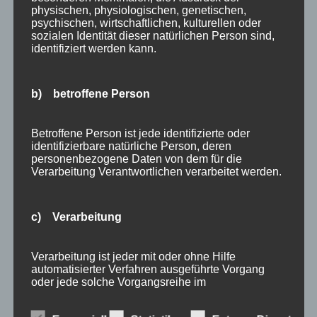
physischen, physiologischen, genetischen,
Bewertung
psychischen, wirtschaftlichen, kulturellen oder
E-Bike
sozialen Identität dieser natürlichen Person sind,
identifiziert werden kann.
Empfehlung
Ferienwohnungen
FIS Nordische Ski WM
b) betroffene Person
Gäste
Gesundheit
Betroffene Person ist jede identifizierte oder
identifizierbare natürliche Person, deren
Haus Partale
personenbezogene Daten von dem für die
Info
Verarbeitung Verantwortlichen verarbeitet werden.
Oberstdorf
Stellenangebot
c) Verarbeitung
Traveller Review Award
Urlaub
Verarbeitung ist jeder mit oder ohne Hilfe
Veranstaltungstipp
automatisierter Verfahren ausgeführte Vorgang
oder jede solche Vorgangsreihe im
Wintersport
Zusammenhang mit personenbezogenen Daten
Bei uns…
wie das Erheben, das Erfassen, die Organisation,