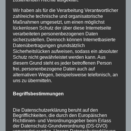
Wir haben als für die Verarbeitung Verantwortlicher
zahlreiche technische und organisatorische
Maßnahmen umgesetzt, um einen möglichst
lückenlosen Schutz der über diese Internetseite
verarbeiteten personenbezogenen Daten
sicherzustellen. Dennoch können Internetbasierte
Datenübertragungen grundsätzlich
Sicherheitslücken aufweisen, sodass ein absoluter
Schutz nicht gewährleistet werden kann. Aus
diesem Grund steht es jeder betroffenen Person
frei, personenbezogene Daten auch auf
alternativen Wegen, beispielsweise telefonisch, an
Frühling in Oberstdorf
uns zu übermitteln.
von
HausPartale
|
Apr. 3, 2017
|
Allgemein
Begriffsbestimmungen
Impressionen vom Frühling in Oberstdorf –
wenn die Natur erwacht…
Die Datenschutzerklärung beruht auf den
Begrifflichkeiten, die durch den Europäischen
von
HausPartale
|
Okt. 6, 2016
|
Allgemein
Richtlinien- und Verordnungsgeber beim Erlass
der Datenschutz-Grundverordnung (DS-GVO)
Herbstzeit in Oberstdorfein herbstlicher