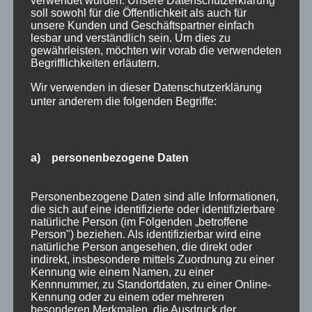
verwendet wurden. Unsere Datenschutzerklärung
soll sowohl für die Öffentlichkeit als auch für
“Rundumblick” auf Oberstdorf(Source:
unsere Kunden und Geschäftspartner einfach
https://www.youtube.com/)
lesbar und verständlich sein. Um dies zu
gewährleisten, möchten wir vorab die verwendeten
Suchen
Begrifflichkeiten erläutern.
Neueste Beiträge
nach:
Wir verwenden in dieser Datenschutzerklärung
Veranstaltungen im August 2026 in Oberstdorf
unter anderem die folgenden Begriffe:
Public Viewing Fußball-WM 2026 in Oberstdorf
Oberstdorf im Mai – perfekter Frühlingsurlaub
im Allgäu
a) personenbezogene Daten
Extra Rabatt im März
Traveller Review Award 2026
Personenbezogene Daten sind alle Informationen,
Blog Archiv
die sich auf eine identifizierte oder identifizierbare
Blog
natürliche Person (im Folgenden „betroffene
Kategorien
Person") beziehen. Als identifizierbar wird eine
Archiv
natürliche Person angesehen, die direkt oder
Allgäu
indirekt, insbesondere mittels Zuordnung zu einer
Allgemein
Kennung wie einem Namen, zu einer
Kennnummer, zu Standortdaten, zu einer Online-
Angebote
Kennung oder zu einem oder mehreren
Bergbahnen
besonderen Merkmalen, die Ausdruck der