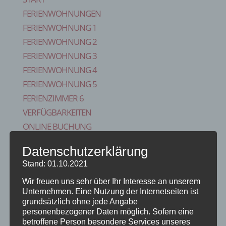
FERIENWOHNUNGEN
FERIENWOHNUNG 1
FERIENWOHNUNG 2
FERIENWOHNUNG 3
FERIENWOHNUNG 4
FERIENWOHNUNG 5
FERIENZIMMER 6
VERFÜGBARKEITEN
ONLINE BUCHUNG
BLOG
Datenschutzerklärung
KONTAKT
Stand: 01.10.2021
FAQS
Wir freuen uns sehr über Ihr Interesse an unserem
REISE VERSICHERUNG
Unternehmen. Eine Nutzung der Internetseiten ist
IMPRESSUM
grundsätzlich ohne jede Angabe
Seite wählen
personenbezogener Daten möglich. Sofern eine
betroffene Person besondere Services unseres
Start