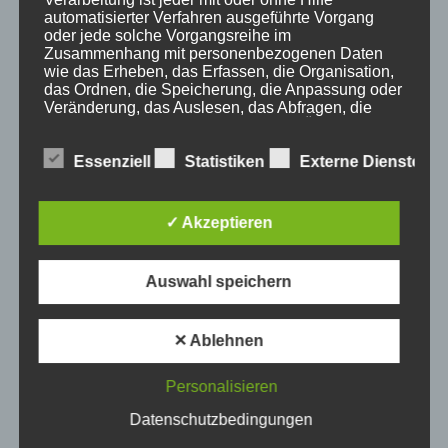
Haus Partale
automatisierter Verfahren ausgeführte Vorgang
Info
oder jede solche Vorgangsreihe im
Zusammenhang mit personenbezogenen Daten
Oberstdorf
wie das Erheben, das Erfassen, die Organisation,
Stellenangebot
das Ordnen, die Speicherung, die Anpassung oder
Veränderung, das Auslesen, das Abfragen, die
Traveller Review Award
Verwendung, die Offenlegung durch Übermittlung,
Urlaub
Verbreitung oder eine andere Form der
Bereitstellung, den Abgleich oder die Verknüpfung,
Essenziell
Statistiken
Externe Dienste
Veranstaltungstipp
die Einschränkung, das Löschen oder die
Wintersport
Vernichtung.
Bei uns…
✓ Akzeptieren
d) Einschränkung der Verarbeitung
Auswahl speichern
Einschränkung der Verarbeitung ist die Markierung
gespeicherter personenbezogener Daten mit dem
✕ Ablehnen
Ziel, ihre künftige Verarbeitung einzuschränken.
Personalisieren
e) Profiling
Datenschutzbedingungen
BERGBAHN UNLIMITED