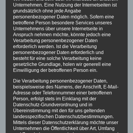
Unternehmen. Eine Nutzung der Internetseiten ist
Ferienwohnungen
grundsätzlich ohne jede Angabe
Ferienwohnung 1
personenbezogener Daten möglich. Sofern eine
Ferienwohnung 2
betroffene Person besondere Services unseres
Unternehmens über unsere Internetseite in
Ferienwohnung 3
Anspruch nehmen möchte, könnte jedoch eine
Ferienwohnung 4
Verarbeitung personenbezogener Daten
erforderlich werden. Ist die Verarbeitung
Ferienwohnung 5
personenbezogener Daten erforderlich und
Ferienzimmer 6
besteht für eine solche Verarbeitung keine
Verfügbarkeiten
gesetzliche Grundlage, holen wir generell eine
Einwilligung der betroffenen Person ein.
Online Buchung
Blog
Die Verarbeitung personenbezogener Daten,
Kontakt
beispielsweise des Namens, der Anschrift, E-Mail-
Adresse oder Telefonnummer einer betroffenen
FAQs
Person, erfolgt stets im Einklang mit der
Reise Versicherung
Datenschutz-Grundverordnung und in
Übereinstimmung mit den für uns geltenden
Impressum
landesspezifischen Datenschutzbestimmungen.
Mittels dieser Datenschutzerklärung möchte unser
Unternehmen die Öffentlichkeit über Art, Umfang