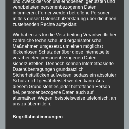
und Zweck der von uns erhobenen, genutzten und
verarbeiteten personenbezogenen Daten
informieren. Ferner werden betroffene Personen
mittels dieser Datenschutzerklärung über die ihnen
zustehenden Rechte aufgeklärt.
Wir haben als für die Verarbeitung Verantwortlicher
zahlreiche technische und organisatorische
Maßnahmen umgesetzt, um einen möglichst
lückenlosen Schutz der über diese Internetseite
verarbeiteten personenbezogenen Daten
sicherzustellen. Dennoch können Internetbasierte
Datenübertragungen grundsätzlich
Sicherheitslücken aufweisen, sodass ein absoluter
Herbstlich Willkommen in Oberstdorf
Schutz nicht gewährleistet werden kann. Aus
von
HausPartale
|
Okt. 16, 2018
|
Allgäu
,
Oberstdorf
diesem Grund steht es jeder betroffenen Person
frei, personenbezogene Daten auch auf
Egal ob man früh morgens die letzten
alternativen Wegen, beispielsweise telefonisch, an
uns zu übermitteln.
Nebelschwaden über den Wiesen und in den
Tälern beobachtet, oder die herrlichen bunten
Begriffsbestimmungen
Wälder und Blätter, die sich in den Seen