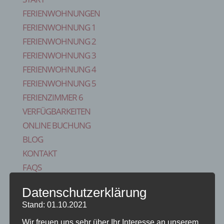
FERIENWOHNUNGEN
FERIENWOHNUNG 1
FERIENWOHNUNG 2
FERIENWOHNUNG 3
FERIENWOHNUNG 4
FERIENWOHNUNG 5
FERIENZIMMER 6
VERFÜGBARKEITEN
ONLINE BUCHUNG
BLOG
KONTAKT
FAQS
REISE VERSICHERUNG
Datenschutzerklärung
IMPRESSUM
Stand: 01.10.2021
Seite wählen
Start
Wir freuen uns sehr über Ihr Interesse an unserem