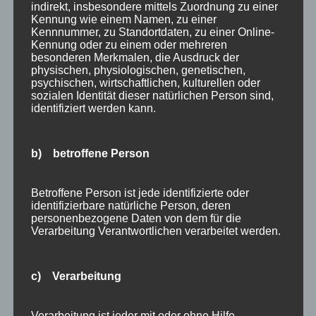
im Allgäu
indirekt, insbesondere mittels Zuordnung zu einer
Kennung wie einem Namen, zu einer
Extra Rabatt im März
Kennnummer, zu Standortdaten, zu einer Online-
Traveller Review Award 2026
Kennung oder zu einem oder mehreren
Blog Archiv
besonderen Merkmalen, die Ausdruck der
physischen, physiologischen, genetischen,
Blog
psychischen, wirtschaftlichen, kulturellen oder
Kategorien
Archiv
sozialen Identität dieser natürlichen Person sind,
identifiziert werden kann.
Allgäu
Allgemein
Angebote
b) betroffene Person
Bergbahnen
Bewertung
Betroffene Person ist jede identifizierte oder
identifizierbare natürliche Person, deren
E-Bike
personenbezogene Daten von dem für die
Empfehlung
Verarbeitung Verantwortlichen verarbeitet werden.
Ferienwohnungen
FIS Nordische Ski WM
c) Verarbeitung
Gäste
Gesundheit
Verarbeitung ist jeder mit oder ohne Hilfe