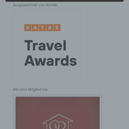
Ausgezeichnet von KAYAK
Profiling ist jede Art der automatisierten
Verarbeitung personenbezogener Daten, die darin
besteht, dass diese personenbezogenen Daten
verwendet werden, um bestimmte persönliche
Aspekte, die sich auf eine natürliche Person
beziehen, zu bewerten, insbesondere, um Aspekte
bezüglich Arbeitsleistung, wirtschaftlicher Lage,
Gesundheit, persönlicher Vorlieben, Interessen,
Zuverlässigkeit, Verhalten, Aufenthaltsort oder
Ortswechsel dieser natürlichen Person zu
analysieren oder vorherzusagen.
f) Pseudonymisierung
Wir sind Mitglied bei
Pseudonymisierung ist die Verarbeitung
personenbezogener Daten in einer Weise, auf
welche die personenbezogenen Daten ohne
Hinzuziehung zusätzlicher Informationen nicht
mehr einer spezifischen betroffenen Person
zugeordnet werden können, sofern diese
zusätzlichen Informationen gesondert aufbewahrt