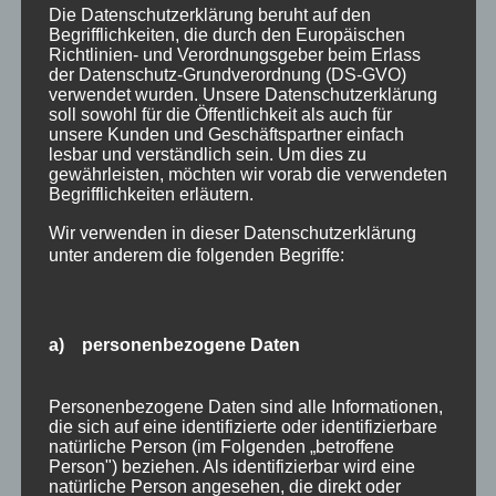
spiegeln, z.B. bei einer Wanderung mit
Die Datenschutzerklärung beruht auf den
fantastischer Fernsicht auf sich wirken lässt,
Begrifflichkeiten, die durch den Europäischen
Richtlinien- und Verordnungsgeber beim Erlass
der Herbst in...
der Datenschutz-Grundverordnung (DS-GVO)
verwendet wurden. Unsere Datenschutzerklärung
von
HausPartale
|
Sep. 27, 2016
|
Allgemein
soll sowohl für die Öffentlichkeit als auch für
unsere Kunden und Geschäftspartner einfach
Den goldenen Herbst in Oberstdorf erleben…
lesbar und verständlich sein. Um dies zu
gewährleisten, möchten wir vorab die verwendeten
Strahlend weiße Berggipfel, rot, orange, gelbe
Begrifflichkeiten erläutern.
Laubwälder in den Allgäuer Alpen und auch
Wir verwenden in dieser Datenschutzerklärung
immer noch grüne Wiesen im Tal. Dazu
unter anderem die folgenden Begriffe:
kommen ganz besondere Naturschauspiele,
die Sie so nur in den Bergen erleben können
z.B. das...
a) personenbezogene Daten
Suchen
Neueste Beiträge
nach:
Personenbezogene Daten sind alle Informationen,
Veranstaltungen im August 2026 in Oberstdorf
die sich auf eine identifizierte oder identifizierbare
Public Viewing Fußball-WM 2026 in Oberstdorf
natürliche Person (im Folgenden „betroffene
Person") beziehen. Als identifizierbar wird eine
Oberstdorf im Mai – perfekter Frühlingsurlaub
natürliche Person angesehen, die direkt oder