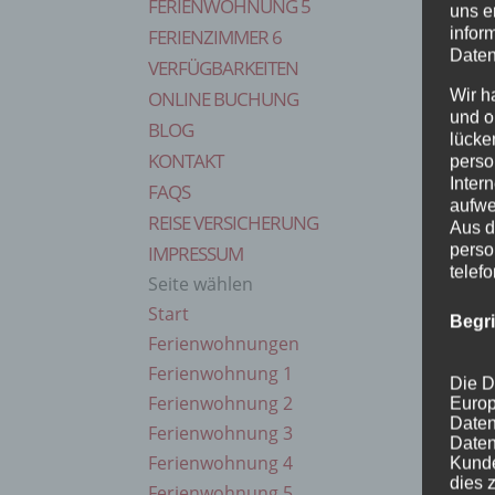
FERIENWOHNUNG 5
uns e
infor
FERIENZIMMER 6
Daten
VERFÜGBARKEITEN
Wir h
ONLINE BUCHUNG
und o
BLOG
lücke
KONTAKT
perso
Inter
FAQS
aufwe
REISE VERSICHERUNG
Aus d
perso
IMPRESSUM
telef
Seite wählen
Start
Begr
Ferienwohnungen
Ferienwohnung 1
Die D
Ferienwohnung 2
Europ
Daten
Ferienwohnung 3
Daten
Ferienwohnung 4
Kunde
dies 
Ferienwohnung 5