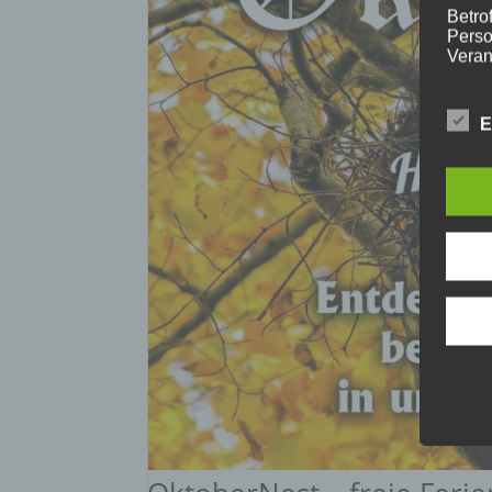
Betrof
Perso
Veran
E
c) V
Verar
ausge
mit p
Organ
Verän
Offen
Berei
Lösch
d) E
Einsc
perso