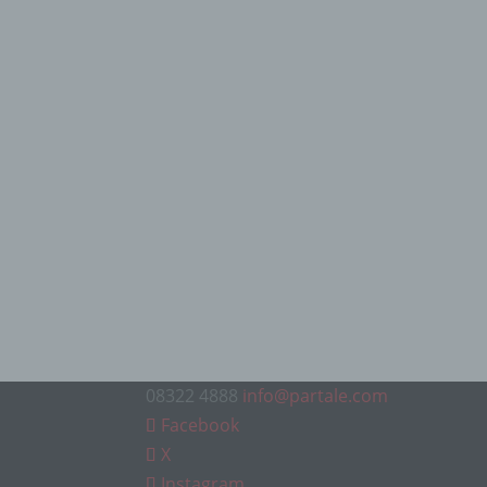
08322 4888
info@partale.com
Facebook
X
Instagram