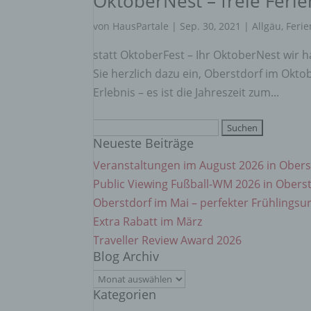
OktoberNest – freie Fer
einzu
von
HausPartale
|
Sep. 30, 2021
|
Allgäu
,
Feri
e) Pr
statt OktoberFest – Ihr OktoberNest wir
Sie herzlich dazu ein, Oberstdorf im Okt
Profi
Erlebnis – es ist die Jahreszeit zum...
Daten
werde
Perso
Suchen
Arbei
Neueste Beiträge
nach:
Inter
diese
Veranstaltungen im August 2026 in Obers
Public Viewing Fußball-WM 2026 in Obers
Oberstdorf im Mai – perfekter Frühlingsu
f) P
Extra Rabatt im März
Traveller Review Award 2026
Pseud
Blog Archiv
einer
Hinzu
Blog
betro
Kategorien
Archiv
Infor
organ