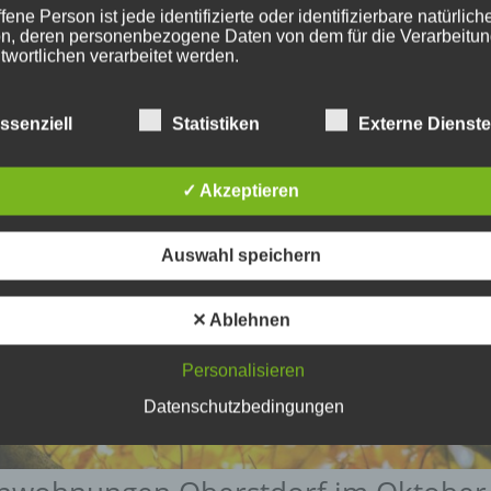
fene Person ist jede identifizierte oder identifizierbare natürlich
n, deren personenbezogene Daten von dem für die Verarbeitu
twortlichen verarbeitet werden.
ssenziell
Statistiken
Externe Dienst
erarbeitung
beitung ist jeder mit oder ohne Hilfe automatisierter Verfahren
✓ Akzeptieren
führte Vorgang oder jede solche Vorgangsreihe im Zusammen
ersonenbezogenen Daten wie das Erheben, das Erfassen, die
isation, das Ordnen, die Speicherung, die Anpassung oder
Auswahl speichern
derung, das Auslesen, das Abfragen, die Verwendung, die
legung durch Übermittlung, Verbreitung oder eine andere Form 
tstellung, den Abgleich oder die Verknüpfung, die Einschränkun
✕ Ablehnen
en oder die Vernichtung.
Personalisieren
inschränkung der Verarbeitung
Datenschutzbedingungen
hränkung der Verarbeitung ist die Markierung gespeicherter
nenbezogener Daten mit dem Ziel, ihre künftige Verarbeitung