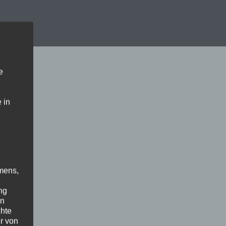
e
 in
mens,
ng
en
chte
r von