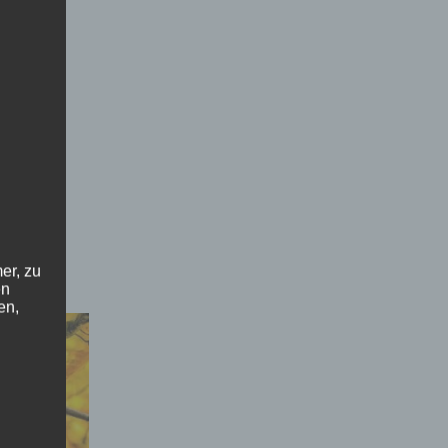
er, zu
en
en,