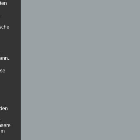
ten
.
ische
n
ann.
ise
 den
e
nsere
 Um