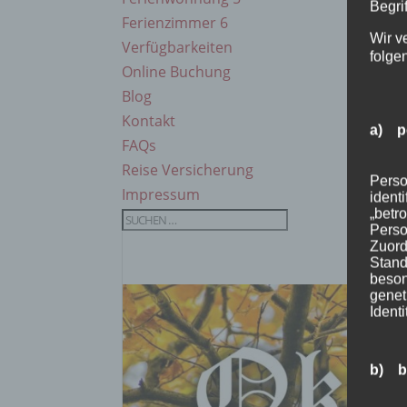
Begrif
Ferienzimmer 6
Wir v
Verfügbarkeiten
folge
Online Buchung
Blog
Kontakt
a) p
FAQs
Reise Versicherung
Perso
Impressum
ident
„betro
Perso
Zuord
Stand
beson
genet
Identi
b) b