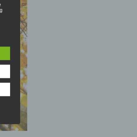
e
ng
e
hang
der
g, das