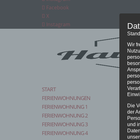
Facebook
X
Instagram
Dat
Stand
Wir f
Nutzu
perso
beson
Anspr
perso
perso
Verar
START
Einwi
FERIENWOHNUNGEN
Die V
FERIENWOHNUNG 1
der A
FERIENWOHNUNG 2
Perso
FERIENWOHNUNG 3
und i
Daten
FERIENWOHNUNG 4
unser