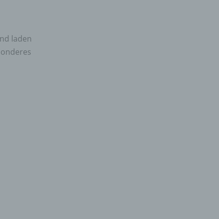
und laden
esonderes
gener
wendet
che
eben,
el
n
en
ichen
die