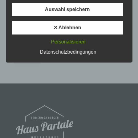
oberallgäu
oberstdorf
partale
rabatt
service
Auswahl speichern
b) betroffene Person
skiurlaub
sommer
urlaub
urlaub im allgäu
Urlaub in den Bergen
urlaub in oberstdorf
✕ Ablehnen
Betroffene Person ist jede identifizierte oder
identifizierbare natürliche Person, deren
urlaubsangebot
veranstaltung
video
Personalisieren
personenbezogene Daten von dem für die
Verarbeitung Verantwortlichen verarbeitet werden.
vorweihnachtszeit
wandern
winter
wintersport
Datenschutzbedingungen
winterurlaub
c) Verarbeitung
Verarbeitung ist jeder mit oder ohne Hilfe
automatisierter Verfahren ausgeführte Vorgang
oder jede solche Vorgangsreihe im
Zusammenhang mit personenbezogenen Daten
wie das Erheben, das Erfassen, die Organisation,
das Ordnen, die Speicherung, die Anpassung oder
Veränderung, das Auslesen, das Abfragen, die
Verwendung, die Offenlegung durch Übermittlung,
Verbreitung oder eine andere Form der
Bereitstellung, den Abgleich oder die Verknüpfung,