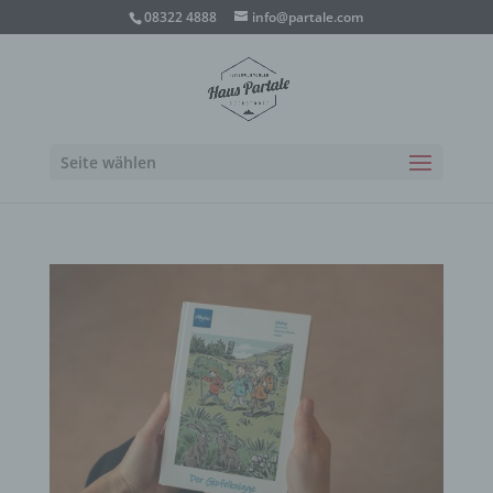
08322 4888
info@partale.com
Seite wählen