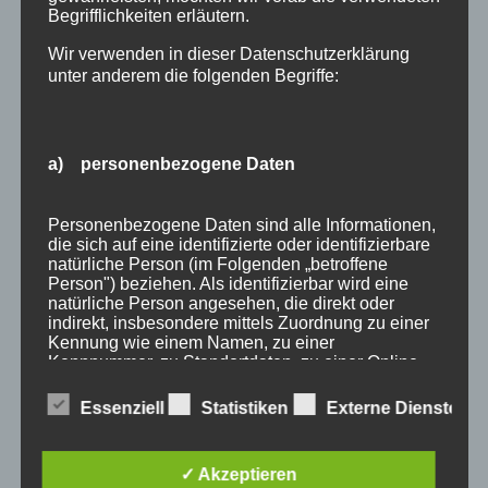
Begrifflichkeiten erläutern.
Wir verwenden in dieser Datenschutzerklärung
unter anderem die folgenden Begriffe:
a) personenbezogene Daten
Wir Oberstdorfer
Personenbezogene Daten sind alle Informationen,
die sich auf eine identifizierte oder identifizierbare
natürliche Person (im Folgenden „betroffene
Stichworte
Person") beziehen. Als identifizierbar wird eine
natürliche Person angesehen, die direkt oder
allgäu
allgäuer alpen
alpen
angebot
Auszeit
indirekt, insbesondere mittels Zuordnung zu einer
Kennung wie einem Namen, zu einer
bayern
bergbahnen
berge
event
Kennnummer, zu Standortdaten, zu einer Online-
Kennung oder zu einem oder mehreren
ferienwohnungen
fewo
Fewo Rabatt
fewos
besonderen Merkmalen, die Ausdruck der
Essenziell
Statistiken
Externe Dienste
physischen, physiologischen, genetischen,
freie Ferienwohnungen
frühling
gäste
gästehaus
psychischen, wirtschaftlichen, kulturellen oder
sozialen Identität dieser natürlichen Person sind,
gästeservice
haus partale
herbst
herbsturlaub
✓ Akzeptieren
identifiziert werden kann.