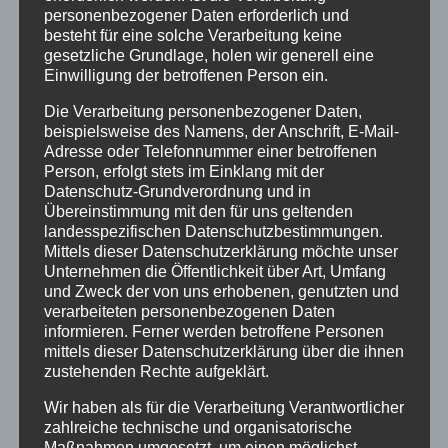
personenbezogener Daten erforderlich und
Urlaub
besteht für eine solche Verarbeitung keine
gesetzliche Grundlage, holen wir generell eine
Veranstaltungstipp
Einwilligung der betroffenen Person ein.
Wintersport
Die Verarbeitung personenbezogener Daten,
beispielsweise des Namens, der Anschrift, E-Mail-
Adresse oder Telefonnummer einer betroffenen
Bei uns…
Person, erfolgt stets im Einklang mit der
Datenschutz-Grundverordnung und in
Übereinstimmung mit den für uns geltenden
landesspezifischen Datenschutzbestimmungen.
Mittels dieser Datenschutzerklärung möchte unser
Unternehmen die Öffentlichkeit über Art, Umfang
und Zweck der von uns erhobenen, genutzten und
verarbeiteten personenbezogenen Daten
informieren. Ferner werden betroffene Personen
mittels dieser Datenschutzerklärung über die ihnen
BERGBAHN UNLIMITED
zustehenden Rechte aufgeklärt.
Wir haben als für die Verarbeitung Verantwortlicher
Ausgezeichnet von KAYAK
zahlreiche technische und organisatorische
Maßnahmen umgesetzt, um einen möglichst