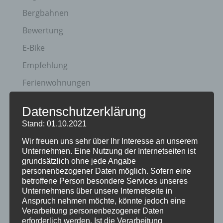
Bergbahnen
Bewertung
E-Bike
Empfehlung
Ferienwohnungen
FIS Nordische Ski WM
Datenschutzerklärung
Gäste
Stand: 01.10.2021
Gesundheit
Wir freuen uns sehr über Ihr Interesse an unserem
Unternehmen. Eine Nutzung der Internetseiten ist
Haus Partale
grundsätzlich ohne jede Angabe
Info
personenbezogener Daten möglich. Sofern eine
betroffene Person besondere Services unseres
Oberstdorf
Unternehmens über unsere Internetseite in
Anspruch nehmen möchte, könnte jedoch eine
Stellenangebot
Verarbeitung personenbezogener Daten
erforderlich werden. Ist die Verarbeitung
Traveller Review Award