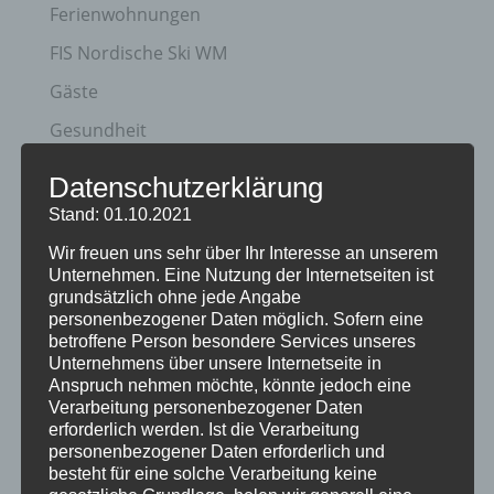
Ferienwohnungen
FIS Nordische Ski WM
Gäste
Gesundheit
Haus Partale
Datenschutzerklärung
Info
Stand: 01.10.2021
Oberstdorf
Wir freuen uns sehr über Ihr Interesse an unserem
Unternehmen. Eine Nutzung der Internetseiten ist
Stellenangebot
grundsätzlich ohne jede Angabe
personenbezogener Daten möglich. Sofern eine
Traveller Review Award
betroffene Person besondere Services unseres
Urlaub
Unternehmens über unsere Internetseite in
Anspruch nehmen möchte, könnte jedoch eine
Veranstaltungstipp
Verarbeitung personenbezogener Daten
erforderlich werden. Ist die Verarbeitung
Wintersport
personenbezogener Daten erforderlich und
besteht für eine solche Verarbeitung keine