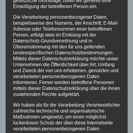
Bei uns…
gesetzliche Grundlage, holen wir generell eine
Einwilligung der betroffenen Person ein.
Die Verarbeitung personenbezogener Daten,
beispielsweise des Namens, der Anschrift, E-Mail-
Adresse oder Telefonnummer einer betroffenen
Person, erfolgt stets im Einklang mit der
Datenschutz-Grundverordnung und in
Übereinstimmung mit den für uns geltenden
landesspezifischen Datenschutzbestimmungen.
Mittels dieser Datenschutzerklärung möchte unser
BERGBAHN UNLIMITED
Unternehmen die Öffentlichkeit über Art, Umfang
und Zweck der von uns erhobenen, genutzten und
verarbeiteten personenbezogenen Daten
Ausgezeichnet von KAYAK
informieren. Ferner werden betroffene Personen
mittels dieser Datenschutzerklärung über die ihnen
zustehenden Rechte aufgeklärt.
Wir haben als für die Verarbeitung Verantwortlicher
zahlreiche technische und organisatorische
Maßnahmen umgesetzt, um einen möglichst
lückenlosen Schutz der über diese Internetseite
verarbeiteten personenbezogenen Daten