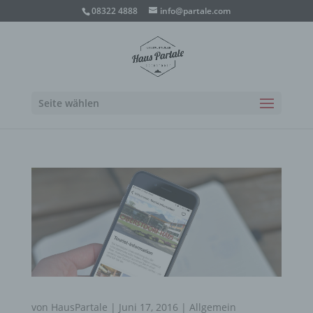
08322 4888
info@partale.com
Seite wählen
von
HausPartale
|
Juni 17, 2016
|
Allgemein