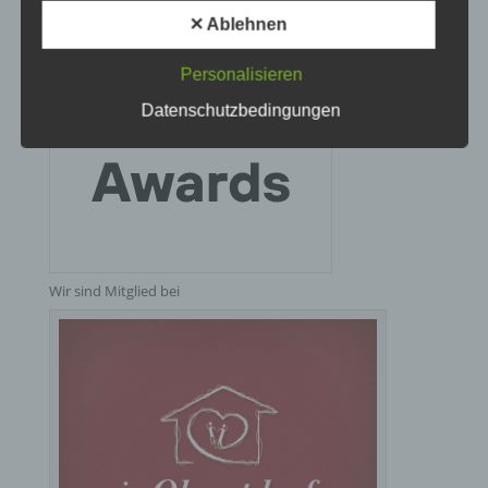
die Einschränkung, das Löschen oder die
✕ Ablehnen
Vernichtung.
Personalisieren
d) Einschränkung der Verarbeitung
Datenschutzbedingungen
Einschränkung der Verarbeitung ist die Markierung
gespeicherter personenbezogener Daten mit dem
Ziel, ihre künftige Verarbeitung einzuschränken.
e) Profiling
Wir sind Mitglied bei
Profiling ist jede Art der automatisierten
Verarbeitung personenbezogener Daten, die darin
besteht, dass diese personenbezogenen Daten
verwendet werden, um bestimmte persönliche
Aspekte, die sich auf eine natürliche Person
beziehen, zu bewerten, insbesondere, um Aspekte
bezüglich Arbeitsleistung, wirtschaftlicher Lage,
Gesundheit, persönlicher Vorlieben, Interessen,
Zuverlässigkeit, Verhalten, Aufenthaltsort oder