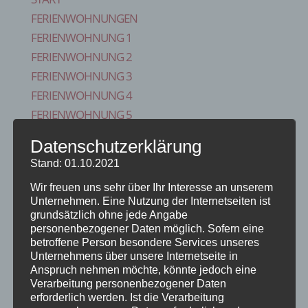
FERIENWOHNUNGEN
FERIENWOHNUNG 1
FERIENWOHNUNG 2
FERIENWOHNUNG 3
FERIENWOHNUNG 4
FERIENWOHNUNG 5
FERIENZIMMER 6
Datenschutzerklärung
VERFÜGBARKEITEN
Stand: 01.10.2021
ONLINE BUCHUNG
Wir freuen uns sehr über Ihr Interesse an unserem
BLOG
Unternehmen. Eine Nutzung der Internetseiten ist
KONTAKT
grundsätzlich ohne jede Angabe
FAQS
personenbezogener Daten möglich. Sofern eine
betroffene Person besondere Services unseres
REISE VERSICHERUNG
Unternehmens über unsere Internetseite in
IMPRESSUM
Anspruch nehmen möchte, könnte jedoch eine
Verarbeitung personenbezogener Daten
Seite wählen
erforderlich werden. Ist die Verarbeitung
Start