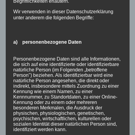
Begrifflichkeiten erläutern.
Traveller Review Award 2026
Blog Archiv
Wir verwenden in dieser Datenschutzerklärung
unter anderem die folgenden Begriffe:
Blog
Kategorien
Archiv
Allgäu
a) personenbezogene Daten
Allgemein
Angebote
Personenbezogene Daten sind alle Informationen,
Bergbahnen
die sich auf eine identifizierte oder identifizierbare
Bewertung
natürliche Person (im Folgenden „betroffene
Person") beziehen. Als identifizierbar wird eine
E-Bike
natürliche Person angesehen, die direkt oder
Empfehlung
indirekt, insbesondere mittels Zuordnung zu einer
Kennung wie einem Namen, zu einer
Ferienwohnungen
Kennnummer, zu Standortdaten, zu einer Online-
FIS Nordische Ski WM
Kennung oder zu einem oder mehreren
besonderen Merkmalen, die Ausdruck der
Gäste
physischen, physiologischen, genetischen,
Gesundheit
psychischen, wirtschaftlichen, kulturellen oder
sozialen Identität dieser natürlichen Person sind,
Haus Partale
identifiziert werden kann.
Info