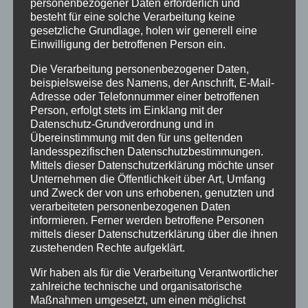
personenbezogener Daten erforderlich und
Ferienwohnungen
besteht für eine solche Verarbeitung keine
gesetzliche Grundlage, holen wir generell eine
Ferienwohnung 1
Einwilligung der betroffenen Person ein.
Ferienwohnung 2
Die Verarbeitung personenbezogener Daten,
Ferienwohnung 3
beispielsweise des Namens, der Anschrift, E-Mail-
Ferienwohnung 4
Adresse oder Telefonnummer einer betroffenen
Ferienwohnung 5
Person, erfolgt stets im Einklang mit der
Datenschutz-Grundverordnung und in
Ferienzimmer 6
Übereinstimmung mit den für uns geltenden
Verfügbarkeiten
landesspezifischen Datenschutzbestimmungen.
Online Buchung
Mittels dieser Datenschutzerklärung möchte unser
Unternehmen die Öffentlichkeit über Art, Umfang
Blog
und Zweck der von uns erhobenen, genutzten und
Kontakt
verarbeiteten personenbezogenen Daten
FAQs
informieren. Ferner werden betroffene Personen
mittels dieser Datenschutzerklärung über die ihnen
Reise Versicherung
zustehenden Rechte aufgeklärt.
Impressum
Wir haben als für die Verarbeitung Verantwortlicher
zahlreiche technische und organisatorische
Maßnahmen umgesetzt, um einen möglichst