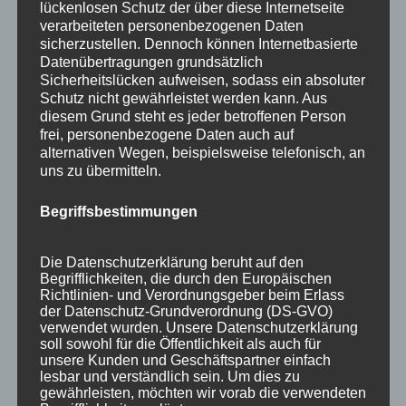
lückenlosen Schutz der über diese Internetseite
verarbeiteten personenbezogenen Daten
sicherzustellen. Dennoch können Internetbasierte
von
HausPartale
|
Juni 23, 2016
|
Allgemein
Datenübertragungen grundsätzlich
Sicherheitslücken aufweisen, sodass ein absoluter
ReiseversicherungAb sofort können wir
Schutz nicht gewährleistet werden kann. Aus
unseren Gästen einen neuen Service
diesem Grund steht es jeder betroffenen Person
anbieten! TravelSecure – Die Reiseversicherung
frei, personenbezogene Daten auch auf
alternativen Wegen, beispielsweise telefonisch, an
der Würzburger Versicherungs-AG. Über uns
uns zu übermitteln.
können Sie nun direkt z.B. eine
Reiseversicherung für Ihre Urlaubsreise oder
Begriffsbestimmungen
eine Reiseversicherung...
Suchen
Die Datenschutzerklärung beruht auf den
Neueste Beiträge
nach:
Begrifflichkeiten, die durch den Europäischen
Richtlinien- und Verordnungsgeber beim Erlass
Veranstaltungen im August 2026 in Oberstdorf
der Datenschutz-Grundverordnung (DS-GVO)
Public Viewing Fußball-WM 2026 in Oberstdorf
verwendet wurden. Unsere Datenschutzerklärung
soll sowohl für die Öffentlichkeit als auch für
Oberstdorf im Mai – perfekter Frühlingsurlaub
unsere Kunden und Geschäftspartner einfach
im Allgäu
lesbar und verständlich sein. Um dies zu
gewährleisten, möchten wir vorab die verwendeten
Extra Rabatt im März