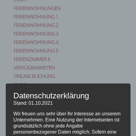
FERIENWOHNUNGEN
FERIENWOHNUNG 1
FERIENWOHNUNG 2
FERIENWOHNUNG 3
FERIENWOHNUNG 4
FERIENWOHNUNG 5
FERIENZIMMER 6
VERFÜGBARKEITEN
ONLINE BUCHUNG
BLOG
KONTAKT
Datenschutzerklärung
FAQS
Stand: 01.10.2021
REISE VERSICHERUNG
Wir freuen uns sehr über Ihr Interesse an unserem
IMPRESSUM
Unternehmen. Eine Nutzung der Internetseiten ist
grundsätzlich ohne jede Angabe
Seite wählen
personenbezogener Daten möglich. Sofern eine
Start