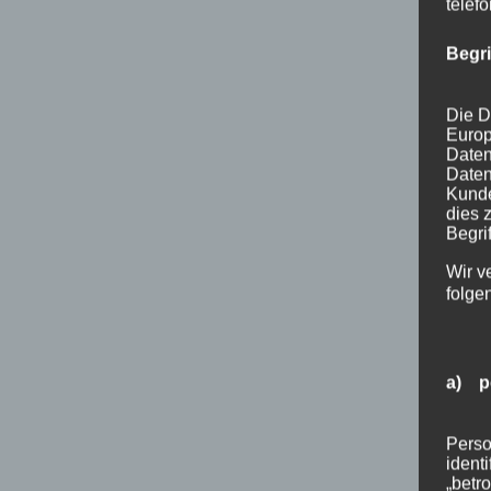
telef
Begr
Die D
Europ
Daten
Daten
Kunde
dies 
Begrif
Wir v
folge
a) p
Perso
ident
„betro