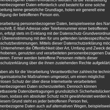
nenbezogener Daten erforderlich und besteht für eine solche
beitung keine gesetzliche Grundlage, holen wir generell eine
lligung der betroffenen Person ein.
erarbeitung personenbezogener Daten, beispielsweise des Na
nschrift, E-Mail-Adresse oder Telefonnummer einer betroffenen
n, erfolgt stets im Einklang mit der Datenschutz-Grundverordnu
n Übereinstimmung mit den für uns geltenden landesspezifisch
schutzbestimmungen. Mittels dieser Datenschutzerklärung mö
 Unternehmen die Öffentlichkeit über Art, Umfang und Zweck de
rhobenen, genutzten und verarbeiteten personenbezogenen Da
mieren. Ferner werden betroffene Personen mittels dieser
schutzerklärung über die ihnen zustehenden Rechte aufgeklärt
aben als für die Verarbeitung Verantwortlicher zahlreiche techn
rganisatorische Maßnahmen umgesetzt, um einen möglichst
nlosen Schutz der über diese Internetseite verarbeiteten
nenbezogenen Daten sicherzustellen. Dennoch können
netbasierte Datenübertragungen grundsätzlich Sicherheitslücke
isen, sodass ein absoluter Schutz nicht gewährleistet werden k
iesem Grund steht es jeder betroffenen Person frei,
nenbezogene Daten auch auf alternativen Wegen, beispielswe