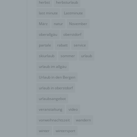
herbst
herbsturlaub
der
g, das
last minute
Lastminute
März
natur
November
oberallgäu
oberstdorf
partale
rabatt
service
skiurlaub
sommer
urlaub
urlaub im allgäu
Urlaub in den Bergen
urlaub in oberstdorf
urlaubsangebot
gener
wendet
veranstaltung
video
che
vorweihnachtszeit
wandern
eben,
el
winter
wintersport