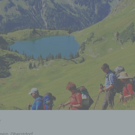
f
mein
,
Oberstdorf