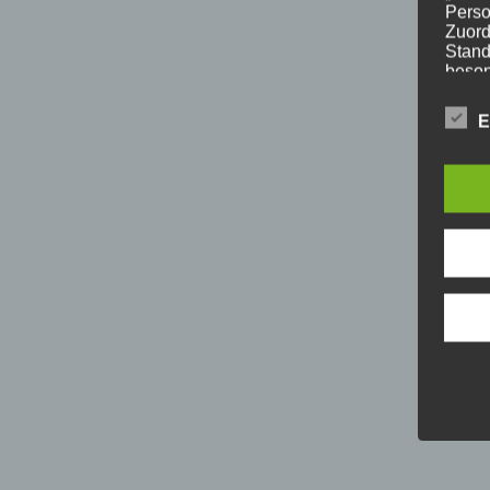
Perso
Zuord
Stand
beson
genet
Identi
E
b) b
Betrof
Perso
Veran
c) V
Verar
ausge
mit p
Organ