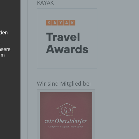
KAYAK
 den
e
nsere
 Um
Wir sind Mitglied bei