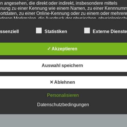
n angesehen, die direkt oder indirekt, insbesondere mittels
nung zu einer Kennung wie einem Namen, zu einer Kennnumm
ortdaten, zu einer Online-Kennung oder zu einem oder mehrer
deren Merkmalen, die Ausdruck der physischen, physiologisch
ischen, psychischen, wirtschaftlichen, kulturellen oder sozialen
tät dieser natürlichen Person sind, identifiziert werden kann.
ssenziell
Statistiken
Externe Dienst
etroffene Person
✓ Akzeptieren
fene Person ist jede identifizierte oder identifizierbare natürlich
Auswahl speichern
n, deren personenbezogene Daten von dem für die Verarbeitu
twortlichen verarbeitet werden.
✕ Ablehnen
erarbeitung
Personalisieren
Datenschutzbedingungen
beitung ist jeder mit oder ohne Hilfe automatisierter Verfahren
führte Vorgang oder jede solche Vorgangsreihe im Zusammen
ersonenbezogenen Daten wie das Erheben, das Erfassen, die
isation, das Ordnen, die Speicherung, die Anpassung oder