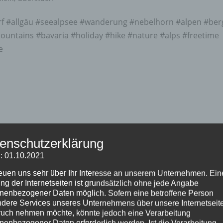
orf #allgäu #seealpsee #wanderung #nebelhorn #alpen #ber
ntains #bavaria #holiday #hike #nature #alps #freetime
e
enschutzerklärung
: 01.10.2021
reuen uns sehr über Ihr Interesse an unserem Unternehmen. Ein
ng der Internetseiten ist grundsätzlich ohne jede Angabe
nenbezogener Daten möglich. Sofern eine betroffene Person
dere Services unseres Unternehmens über unsere Internetseite
uch nehmen möchte, könnte jedoch eine Verarbeitung
nenbezogener Daten erforderlich werden. Ist die Verarbeitung