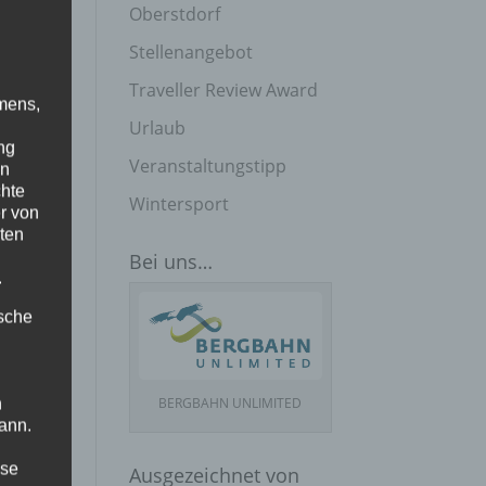
Oberstdorf
Stellenangebot
Traveller Review Award
mens,
Urlaub
ng
Veranstaltungstipp
en
chte
Wintersport
r von
ten
Bei uns…
.
ische
BERGBAHN UNLIMITED
n
ann.
ise
Ausgezeichnet von