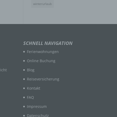
winterurlaub
n
en
SCHNELL NAVIGATION
ichen
Ferienwohnungen
die
rbaren
Online Buchung
icht
Blog
Reiseversicherung
Kontakt
FAQ
ittel
Impressum
ie
as
Datenschutz