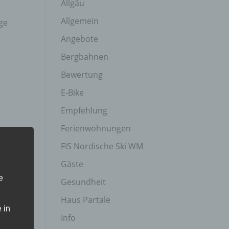
Allgäu
Allgemein
ge
Angebote
Bergbahnen
Bewertung
E-Bike
Empfehlung
Ferienwohnungen
FIS Nordische Ski WM
Gäste
e
Gesundheit
Haus Partale
 in
Info