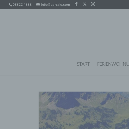
08322 4888
info@partale.com
START
FERIENWOHN