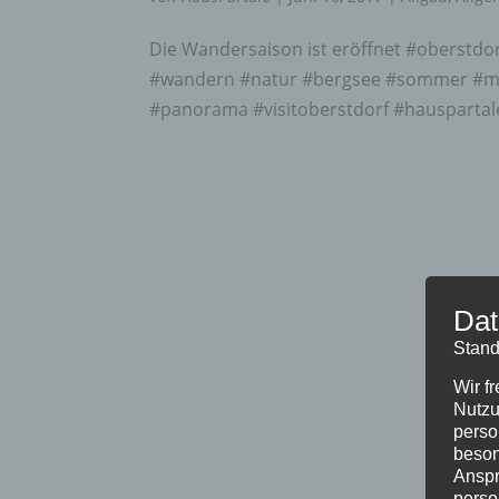
Die Wandersaison ist eröffnet #oberstd
#wandern #natur #bergsee #sommer #mou
#panorama #visitoberstdorf #hauspartal
Dat
Stand
Wir f
Nutzu
perso
beson
Anspr
perso