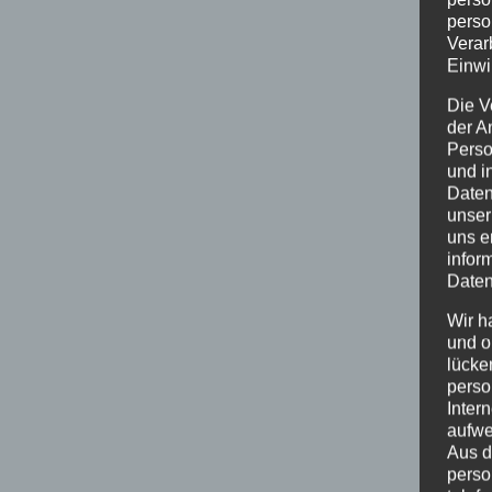
perso
Verar
Einwi
Die V
der A
Perso
und i
Daten
unser
uns e
infor
Daten
Wir h
und o
lücke
perso
Inter
aufwe
Aus d
perso