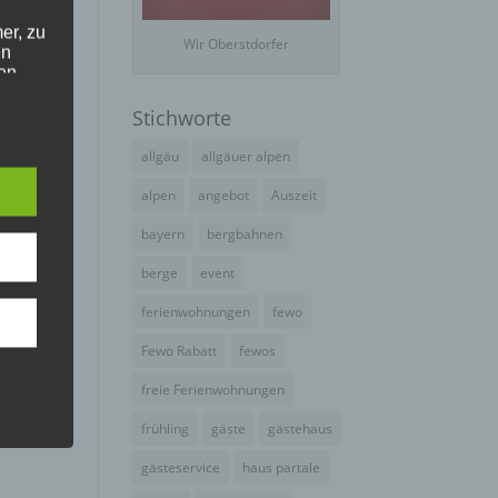
er, zu
Wir Oberstdorfer
en
en,
Stichworte
e
allgäu
allgäuer alpen
alpen
angebot
Auszeit
bayern
bergbahnen
e
ng
berge
event
ferienwohnungen
fewo
Fewo Rabatt
fewos
freie Ferienwohnungen
frühling
gäste
gästehaus
hang
gästeservice
haus partale