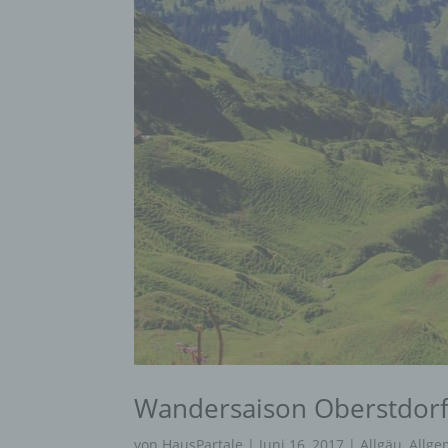
Wandersaison Oberstdor
von
HausPartale
|
Juni 16, 2017
|
Allgäu
,
Allge