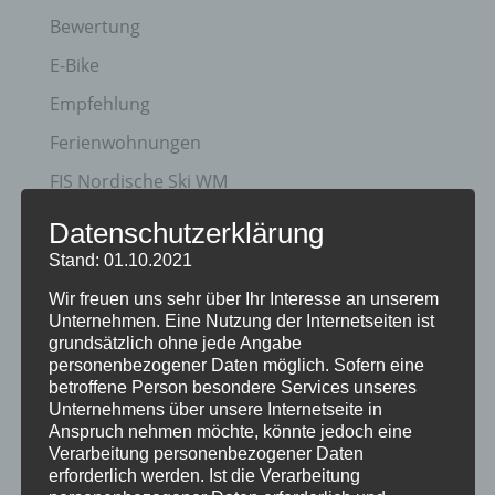
Bewertung
E-Bike
Empfehlung
Ferienwohnungen
FIS Nordische Ski WM
Gäste
Datenschutzerklärung
Gesundheit
Stand: 01.10.2021
Haus Partale
Wir freuen uns sehr über Ihr Interesse an unserem
Unternehmen. Eine Nutzung der Internetseiten ist
Info
grundsätzlich ohne jede Angabe
personenbezogener Daten möglich. Sofern eine
Oberstdorf
betroffene Person besondere Services unseres
Unternehmens über unsere Internetseite in
Stellenangebot
Anspruch nehmen möchte, könnte jedoch eine
Traveller Review Award
Verarbeitung personenbezogener Daten
erforderlich werden. Ist die Verarbeitung
Urlaub