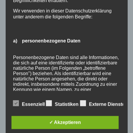
Begrifflichkeiten erläutern.
Wir verwenden in dieser Datenschutzerklärung
unter anderem die folgenden Begriffe:
a) personenbezogene Daten
Wir Oberstdorfer
Personenbezogene Daten sind alle Informationen,
die sich auf eine identifizierte oder identifizierbare
Stichworte
natürliche Person (im Folgenden „betroffene
allgäu
allgäuer alpen
alpen
angebot
Auszeit
Person") beziehen. Als identifizierbar wird eine
natürliche Person angesehen, die direkt oder
bayern
bergbahnen
berge
event
indirekt, insbesondere mittels Zuordnung zu einer
Kennung wie einem Namen, zu einer
ferienwohnungen
fewo
Fewo Rabatt
fewos
Kennnummer, zu Standortdaten, zu einer Online-
Kennung oder zu einem oder mehreren
freie Ferienwohnungen
frühling
gäste
gästehaus
Essenziell
Statistiken
Externe Dienste
besonderen Merkmalen, die Ausdruck der
physischen, physiologischen, genetischen,
gästeservice
haus partale
herbst
herbsturlaub
psychischen, wirtschaftlichen, kulturellen oder
sozialen Identität dieser natürlichen Person sind,
✓ Akzeptieren
last minute
Lastminute
März
natur
November
identifiziert werden kann.