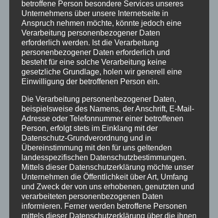
betroffene Person besondere Services unseres
Ferienwohnungen
Unternehmens über unsere Internetseite in
Anspruch nehmen möchte, könnte jedoch eine
Ferienwohnung 1
Verarbeitung personenbezogener Daten
Ferienwohnung 2
erforderlich werden. Ist die Verarbeitung
Ferienwohnung 3
personenbezogener Daten erforderlich und
besteht für eine solche Verarbeitung keine
Ferienwohnung 4
gesetzliche Grundlage, holen wir generell eine
Ferienwohnung 5
Einwilligung der betroffenen Person ein.
Ferienzimmer 6
Die Verarbeitung personenbezogener Daten,
Verfügbarkeiten
beispielsweise des Namens, der Anschrift, E-Mail-
Online Buchung
Adresse oder Telefonnummer einer betroffenen
Person, erfolgt stets im Einklang mit der
Blog
Datenschutz-Grundverordnung und in
Kontakt
Übereinstimmung mit den für uns geltenden
FAQs
landesspezifischen Datenschutzbestimmungen.
Mittels dieser Datenschutzerklärung möchte unser
Reise Versicherung
Unternehmen die Öffentlichkeit über Art, Umfang
Impressum
und Zweck der von uns erhobenen, genutzten und
verarbeiteten personenbezogenen Daten
informieren. Ferner werden betroffene Personen
mittels dieser Datenschutzerklärung über die ihnen