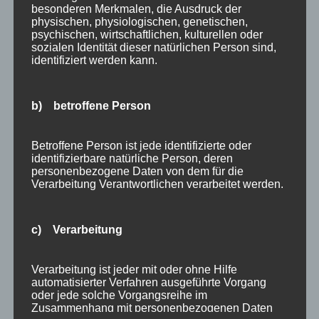
besonderen Merkmalen, die Ausdruck der
Angebote
physischen, physiologischen, genetischen,
Bergbahnen
psychischen, wirtschaftlichen, kulturellen oder
sozialen Identität dieser natürlichen Person sind,
Bewertung
identifiziert werden kann.
E-Bike
Empfehlung
b) betroffene Person
Ferienwohnungen
FIS Nordische Ski WM
Betroffene Person ist jede identifizierte oder
Gäste
identifizierbare natürliche Person, deren
Gesundheit
personenbezogene Daten von dem für die
Verarbeitung Verantwortlichen verarbeitet werden.
Haus Partale
Info
Oberstdorf
c) Verarbeitung
Stellenangebot
Traveller Review Award
Verarbeitung ist jeder mit oder ohne Hilfe
Urlaub
automatisierter Verfahren ausgeführte Vorgang
oder jede solche Vorgangsreihe im
Veranstaltungstipp
Zusammenhang mit personenbezogenen Daten