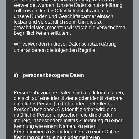
verwendet wurden. Unsere Datenschutzerklärung
der Allgäu-Walser-Card und Erlebnisse auf
soll sowohl für die Öffentlichkeit als auch für
einen Blick. Buchen Sie Tickets für Bergbahnen,
unsere Kunden und Geschäftspartner einfach
lesbar und verständlich sein. Um dies zu
Skipässe und viele weitere Erlebnisse direkt im
gewährleisten, möchten wir vorab die verwendeten
integrierten Ticket-Shop...
Begrifflichkeiten erläutern.
Suchen
Wir verwenden in dieser Datenschutzerklärung
Neueste Beiträge
nach:
unter anderem die folgenden Begriffe:
Veranstaltungen im August 2026 in Oberstdorf
Public Viewing Fußball-WM 2026 in Oberstdorf
Oberstdorf im Mai – perfekter Frühlingsurlaub
a) personenbezogene Daten
im Allgäu
Extra Rabatt im März
Personenbezogene Daten sind alle Informationen,
Traveller Review Award 2026
die sich auf eine identifizierte oder identifizierbare
Blog Archiv
natürliche Person (im Folgenden „betroffene
Person") beziehen. Als identifizierbar wird eine
Blog
natürliche Person angesehen, die direkt oder
Kategorien
Archiv
indirekt, insbesondere mittels Zuordnung zu einer
Kennung wie einem Namen, zu einer
Allgäu
Kennnummer, zu Standortdaten, zu einer Online-
Allgemein
Kennung oder zu einem oder mehreren