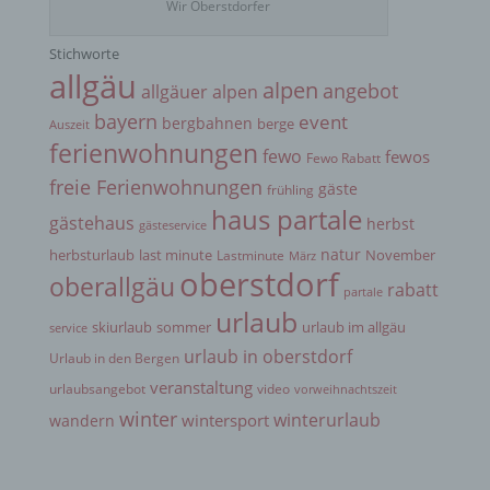
Wir Oberstdorfer
Person zugewiesen werden.
Stichworte
allgäu
g) Verantwortlicher oder für die Verarbeitung
alpen
angebot
allgäuer alpen
Verantwortlicher
bayern
event
bergbahnen
berge
Auszeit
ferienwohnungen
fewo
fewos
Verantwortlicher oder für die Verarbeitung
Fewo Rabatt
Verantwortlicher ist die natürliche oder juristische
freie Ferienwohnungen
gäste
frühling
Person, Behörde, Einrichtung oder andere Stelle,
haus partale
die allein oder gemeinsam mit anderen über die
gästehaus
herbst
gästeservice
Zwecke und Mittel der Verarbeitung von
natur
herbsturlaub
last minute
November
Lastminute
personenbezogenen Daten entscheidet. Sind die
März
oberstdorf
Zwecke und Mittel dieser Verarbeitung durch das
oberallgäu
rabatt
partale
Unionsrecht oder das Recht der Mitgliedstaaten
urlaub
vorgegeben, so kann der Verantwortliche
skiurlaub
sommer
urlaub im allgäu
service
beziehungsweise können die bestimmten Kriterien
urlaub in oberstdorf
seiner Benennung nach dem Unionsrecht oder
Urlaub in den Bergen
dem Recht der Mitgliedstaaten vorgesehen
veranstaltung
urlaubsangebot
video
vorweihnachtszeit
werden.
winter
winterurlaub
wintersport
wandern
h) Auftragsverarbeiter