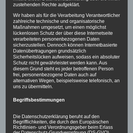
zustehenden Rechte aufgeklärt.
Wir haben als für die Verarbeitung Verantwortlicher
zahlreiche technische und organisatorische
Maßnahmen umgesetzt, um einen möglichst
lückenlosen Schutz der über diese Internetseite
verarbeiteten personenbezogenen Daten
sicherzustellen. Dennoch können Internetbasierte
Datenübertragungen grundsätzlich
Sicherheitslücken aufweisen, sodass ein absoluter
Schutz nicht gewährleistet werden kann. Aus
diesem Grund steht es jeder betroffenen Person
frei, personenbezogene Daten auch auf
alternativen Wegen, beispielsweise telefonisch, an
uns zu übermitteln.
Allgäu-Walser-App
Begriffsbestimmungen
von
HausPartale
|
Juli 9, 2021
|
Empfehlung
,
Gäste
,
Haus Partale
,
Info
Die Datenschutzerklärung beruht auf den
Begrifflichkeiten, die durch den Europäischen
Die Allgäu-Walser-App ist da… Die App zu Ihrer
Richtlinien- und Verordnungsgeber beim Erlass
Allgäu-Walser-Card (Gästekarte) Alle Vorteile
der Datenschutz-Grundverordnung (DS-GVO)