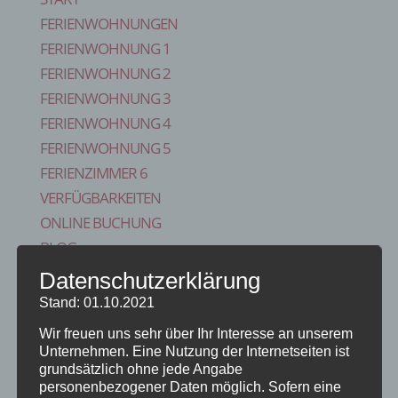
FERIENWOHNUNGEN
FERIENWOHNUNG 1
FERIENWOHNUNG 2
FERIENWOHNUNG 3
FERIENWOHNUNG 4
FERIENWOHNUNG 5
FERIENZIMMER 6
VERFÜGBARKEITEN
ONLINE BUCHUNG
BLOG
KONTAKT
Datenschutzerklärung
FAQS
Stand: 01.10.2021
REISE VERSICHERUNG
Wir freuen uns sehr über Ihr Interesse an unserem
IMPRESSUM
Unternehmen. Eine Nutzung der Internetseiten ist
grundsätzlich ohne jede Angabe
Seite wählen
personenbezogener Daten möglich. Sofern eine
Start