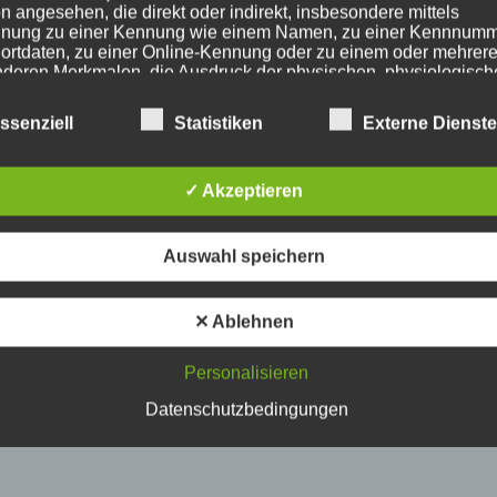
n angesehen, die direkt oder indirekt, insbesondere mittels
nung zu einer Kennung wie einem Namen, zu einer Kennnumm
ortdaten, zu einer Online-Kennung oder zu einem oder mehrer
deren Merkmalen, die Ausdruck der physischen, physiologisch
ischen, psychischen, wirtschaftlichen, kulturellen oder sozialen
tät dieser natürlichen Person sind, identifiziert werden kann.
ssenziell
Statistiken
Externe Dienst
etroffene Person
✓ Akzeptieren
fene Person ist jede identifizierte oder identifizierbare natürlich
Auswahl speichern
n, deren personenbezogene Daten von dem für die Verarbeitu
twortlichen verarbeitet werden.
✕ Ablehnen
erarbeitung
Personalisieren
Datenschutzbedingungen
beitung ist jeder mit oder ohne Hilfe automatisierter Verfahren
führte Vorgang oder jede solche Vorgangsreihe im Zusammen
ersonenbezogenen Daten wie das Erheben, das Erfassen, die
isation, das Ordnen, die Speicherung, die Anpassung oder