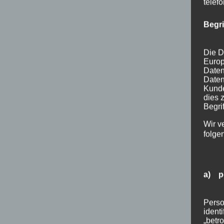
telef
Begr
Die D
Europ
Daten
Daten
Kunde
dies 
Begrif
Wir v
folge
a) p
Perso
ident
„betro