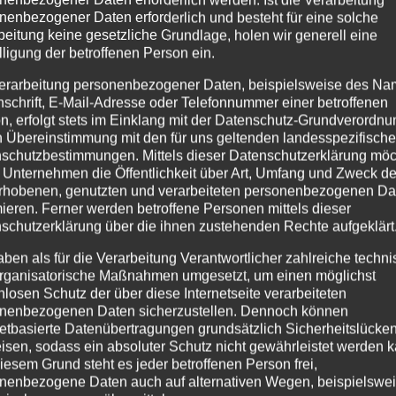
nenbezogener Daten erforderlich und besteht für eine solche
beitung keine gesetzliche Grundlage, holen wir generell eine
lligung der betroffenen Person ein.
erarbeitung personenbezogener Daten, beispielsweise des Na
nschrift, E-Mail-Adresse oder Telefonnummer einer betroffenen
n, erfolgt stets im Einklang mit der Datenschutz-Grundverordnu
n Übereinstimmung mit den für uns geltenden landesspezifisch
schutzbestimmungen. Mittels dieser Datenschutzerklärung mö
 Unternehmen die Öffentlichkeit über Art, Umfang und Zweck de
rhobenen, genutzten und verarbeiteten personenbezogenen Da
mieren. Ferner werden betroffene Personen mittels dieser
schutzerklärung über die ihnen zustehenden Rechte aufgeklärt
aben als für die Verarbeitung Verantwortlicher zahlreiche techn
rganisatorische Maßnahmen umgesetzt, um einen möglichst
nlosen Schutz der über diese Internetseite verarbeiteten
nenbezogenen Daten sicherzustellen. Dennoch können
netbasierte Datenübertragungen grundsätzlich Sicherheitslücke
isen, sodass ein absoluter Schutz nicht gewährleistet werden k
iesem Grund steht es jeder betroffenen Person frei,
nenbezogene Daten auch auf alternativen Wegen, beispielswe