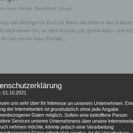
ein
,
Haus Partale
,
Oberstdorf
,
Urlaub
u das Richtige für Euch ist Wenn die Hitze in den Städten
h nach einem Ort, an dem frische Luft, grüne Natur und ec
Ihr bei uns im Haus Partale...
enschutzerklärung
: 01.10.2021
reuen uns sehr über Ihr Interesse an unserem Unternehmen. Ein
ng der Internetseiten ist grundsätzlich ohne jede Angabe
nenbezogener Daten möglich. Sofern eine betroffene Person
dere Services unseres Unternehmens über unsere Internetseite
uch nehmen möchte, könnte jedoch eine Verarbeitung
nenbezogener Daten erforderlich werden. Ist die Verarbeitung