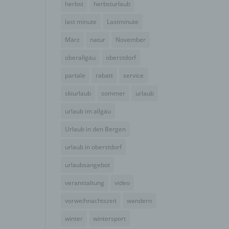
herbst
herbsturlaub
der
g, das
last minute
Lastminute
März
natur
November
oberallgäu
oberstdorf
partale
rabatt
service
skiurlaub
sommer
urlaub
urlaub im allgäu
Urlaub in den Bergen
urlaub in oberstdorf
urlaubsangebot
gener
wendet
veranstaltung
video
che
vorweihnachtszeit
wandern
eben,
el
winter
wintersport