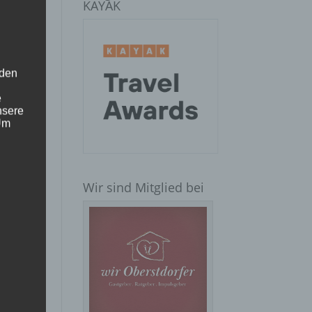
KAYAK
 den
e
nsere
 Um
Wir sind Mitglied bei