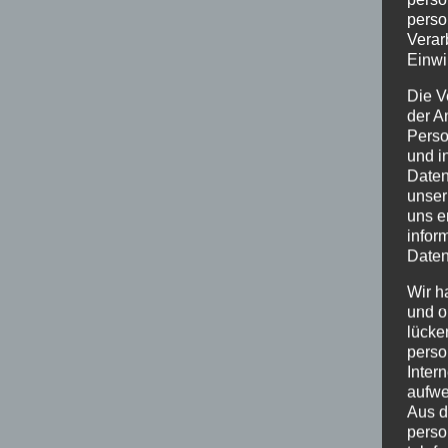
perso
Verar
Einwi
Die V
der A
Perso
und i
Daten
unser
uns e
infor
Daten
Wir h
und o
lücke
perso
Inter
aufwe
Aus d
perso