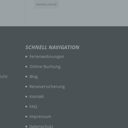
winterurlaub
n
en
SCHNELL NAVIGATION
ichen
Ferienwohnungen
die
rbaren
Online Buchung
icht
Blog
Reiseversicherung
Kontakt
FAQ
ittel
Impressum
ie
as
Datenschutz