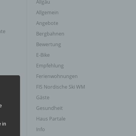
Allgäu
Allgemein
Angebote
hte
Bergbahnen
Bewertung
E-Bike
Empfehlung
Ferienwohnungen
FIS Nordische Ski WM
Gäste
e
Gesundheit
Haus Partale
 in
Info