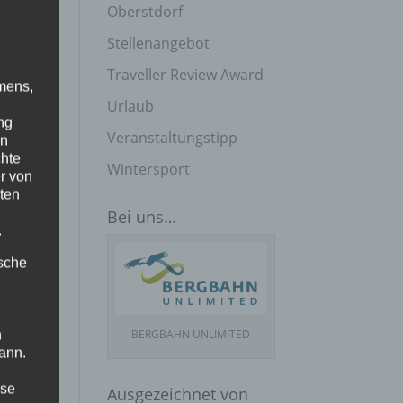
Oberstdorf
Stellenangebot
Traveller Review Award
mens,
Urlaub
ng
Veranstaltungstipp
en
chte
Wintersport
r von
ten
Bei uns…
.
ische
BERGBAHN UNLIMITED
n
ann.
ise
Ausgezeichnet von