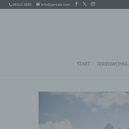
08322 4888
info@partale.com
START
FERIENWOHN