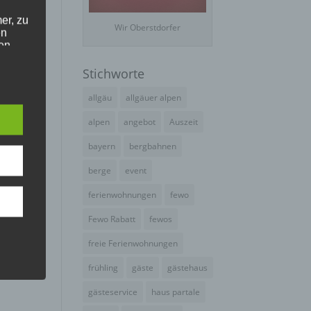
er, zu
Wir Oberstdorfer
en
en,
Stichworte
e
allgäu
allgäuer alpen
alpen
angebot
Auszeit
bayern
bergbahnen
e
ng
berge
event
ferienwohnungen
fewo
Fewo Rabatt
fewos
freie Ferienwohnungen
frühling
gäste
gästehaus
hang
gästeservice
haus partale