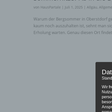
von
HausPartale
|
Juli 1, 2025
|
Allgäu
,
Allgem
Warum der Bergsommer in Oberstdorf gena
kaum noch auszuhalten ist, sehnt man sic
Erholung warten. Genau diesen Ort findet 
Dat
Stand
Wir f
Nutzu
perso
beson
Anspr
perso