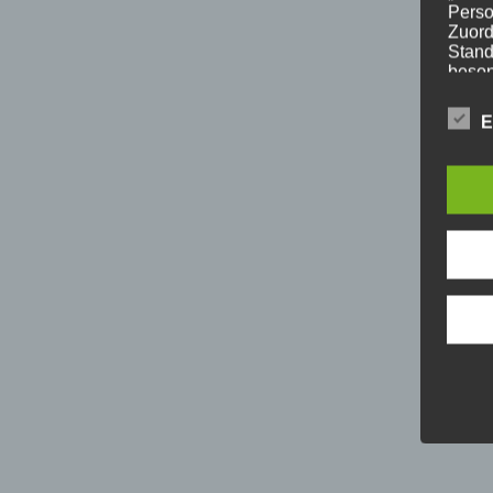
Perso
Zuord
Stand
beson
genet
Identi
E
b) b
Betrof
Perso
Veran
c) V
Verar
ausge
mit p
Organ