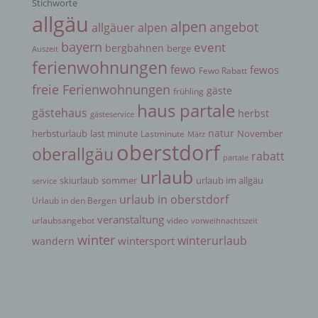
Stichworte
allgäu
alpen
angebot
allgäuer alpen
g) Verantwortlicher oder für die Verarbeitung
bayern
event
bergbahnen
berge
Auszeit
Verantwortlicher
ferienwohnungen
fewo
fewos
Fewo Rabatt
freie Ferienwohnungen
gäste
Verantwortlicher oder für die Verarbeitung
frühling
Verantwortlicher ist die natürliche oder juristische
haus partale
gästehaus
herbst
gästeservice
Person, Behörde, Einrichtung oder andere Stelle,
die allein oder gemeinsam mit anderen über die
natur
herbsturlaub
last minute
November
Lastminute
März
Zwecke und Mittel der Verarbeitung von
oberstdorf
oberallgäu
rabatt
personenbezogenen Daten entscheidet. Sind die
partale
Zwecke und Mittel dieser Verarbeitung durch das
urlaub
skiurlaub
sommer
urlaub im allgäu
Unionsrecht oder das Recht der Mitgliedstaaten
service
vorgegeben, so kann der Verantwortliche
urlaub in oberstdorf
Urlaub in den Bergen
beziehungsweise können die bestimmten Kriterien
veranstaltung
seiner Benennung nach dem Unionsrecht oder
urlaubsangebot
video
vorweihnachtszeit
dem Recht der Mitgliedstaaten vorgesehen
winter
winterurlaub
wintersport
wandern
werden.
h) Auftragsverarbeiter