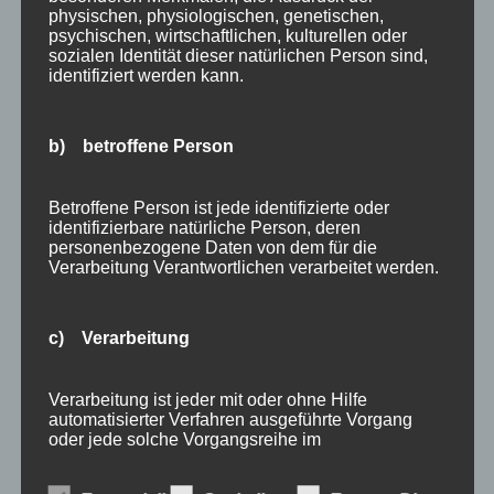
Bergbahnen
physischen, physiologischen, genetischen,
Bewertung
psychischen, wirtschaftlichen, kulturellen oder
sozialen Identität dieser natürlichen Person sind,
E-Bike
identifiziert werden kann.
Empfehlung
Ferienwohnungen
b) betroffene Person
FIS Nordische Ski WM
Gäste
Gesundheit
Betroffene Person ist jede identifizierte oder
identifizierbare natürliche Person, deren
Haus Partale
personenbezogene Daten von dem für die
Info
Verarbeitung Verantwortlichen verarbeitet werden.
Oberstdorf
Stellenangebot
c) Verarbeitung
Traveller Review Award
Urlaub
Verarbeitung ist jeder mit oder ohne Hilfe
Veranstaltungstipp
automatisierter Verfahren ausgeführte Vorgang
oder jede solche Vorgangsreihe im
Wintersport
Zusammenhang mit personenbezogenen Daten
Bei uns…
wie das Erheben, das Erfassen, die Organisation,