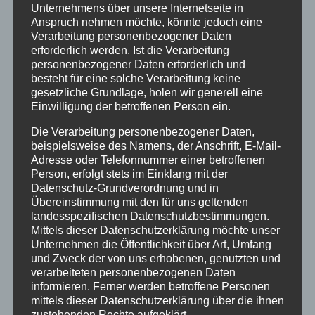
Unternehmens über unsere Internetseite in
Ferienwohnungen
Anspruch nehmen möchte, könnte jedoch eine
Ferienwohnung 1
Verarbeitung personenbezogener Daten
erforderlich werden. Ist die Verarbeitung
Ferienwohnung 2
personenbezogener Daten erforderlich und
Ferienwohnung 3
besteht für eine solche Verarbeitung keine
Ferienwohnung 4
gesetzliche Grundlage, holen wir generell eine
Einwilligung der betroffenen Person ein.
Ferienwohnung 5
Ferienzimmer 6
Die Verarbeitung personenbezogener Daten,
beispielsweise des Namens, der Anschrift, E-Mail-
Verfügbarkeiten
Adresse oder Telefonnummer einer betroffenen
Online Buchung
Person, erfolgt stets im Einklang mit der
Blog
Datenschutz-Grundverordnung und in
Übereinstimmung mit den für uns geltenden
Kontakt
landesspezifischen Datenschutzbestimmungen.
FAQs
Mittels dieser Datenschutzerklärung möchte unser
Reise Versicherung
Unternehmen die Öffentlichkeit über Art, Umfang
und Zweck der von uns erhobenen, genutzten und
Impressum
verarbeiteten personenbezogenen Daten
informieren. Ferner werden betroffene Personen
mittels dieser Datenschutzerklärung über die ihnen
zustehenden Rechte aufgeklärt.