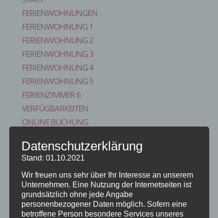
FERIENWOHNUNGEN
FERIENWOHNUNG 1
FERIENWOHNUNG 2
FERIENWOHNUNG 3
FERIENWOHNUNG 4
FERIENWOHNUNG 5
FERIENZIMMER 6
VERFÜGBARKEITEN
ONLINE BUCHUNG
BLOG
Datenschutzerklärung
KONTAKT
Stand: 01.10.2021
FAQS
Wir freuen uns sehr über Ihr Interesse an unserem
REISE VERSICHERUNG
Unternehmen. Eine Nutzung der Internetseiten ist
IMPRESSUM
grundsätzlich ohne jede Angabe
Seite wählen
personenbezogener Daten möglich. Sofern eine
betroffene Person besondere Services unseres
Start