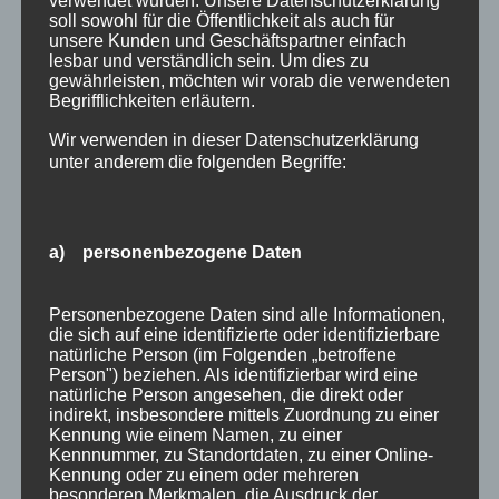
– 24.01.2019 Ferienwohnung 4 – 4 Nächte
verwendet wurden. Unsere Datenschutzerklärung
soll sowohl für die Öffentlichkeit als auch für
buchen, 3 Nächte zahlen 26.01. – 30.01.2019
unsere Kunden und Geschäftspartner einfach
Wir bieten Ihnen...
lesbar und verständlich sein. Um dies zu
gewährleisten, möchten wir vorab die verwendeten
Suchen
Begrifflichkeiten erläutern.
Neueste Beiträge
nach:
Wir verwenden in dieser Datenschutzerklärung
Veranstaltungen im August 2026 in Oberstdorf
unter anderem die folgenden Begriffe:
Public Viewing Fußball-WM 2026 in Oberstdorf
Oberstdorf im Mai – perfekter Frühlingsurlaub
im Allgäu
a) personenbezogene Daten
Extra Rabatt im März
Traveller Review Award 2026
Personenbezogene Daten sind alle Informationen,
Blog Archiv
die sich auf eine identifizierte oder identifizierbare
Blog
natürliche Person (im Folgenden „betroffene
Person") beziehen. Als identifizierbar wird eine
Kategorien
Archiv
natürliche Person angesehen, die direkt oder
Allgäu
indirekt, insbesondere mittels Zuordnung zu einer
Kennung wie einem Namen, zu einer
Allgemein
Kennnummer, zu Standortdaten, zu einer Online-
Angebote
Kennung oder zu einem oder mehreren
besonderen Merkmalen, die Ausdruck der