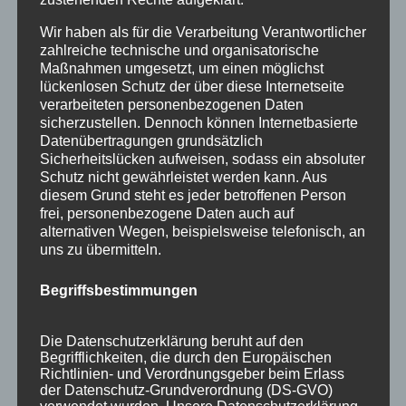
Wir haben als für die Verarbeitung Verantwortlicher
zahlreiche technische und organisatorische
Maßnahmen umgesetzt, um einen möglichst
lückenlosen Schutz der über diese Internetseite
verarbeiteten personenbezogenen Daten
sicherzustellen. Dennoch können Internetbasierte
Datenübertragungen grundsätzlich
Sicherheitslücken aufweisen, sodass ein absoluter
Schutz nicht gewährleistet werden kann. Aus
diesem Grund steht es jeder betroffenen Person
frei, personenbezogene Daten auch auf
alternativen Wegen, beispielsweise telefonisch, an
Wir schenken Ihnen eine Nacht
uns zu übermitteln.
von
HausPartale
|
Dez. 31, 2018
|
Angebote
,
Gäste
,
Begriffsbestimmungen
Haus Partale
Für das neue Jahr haben wir ein tolles Januar
Die Datenschutzerklärung beruht auf den
Spezial Angebot für Sie… Ferienwohnung 1 –
Begrifflichkeiten, die durch den Europäischen
Richtlinien- und Verordnungsgeber beim Erlass
10% LastMinute Rabatt bei Buchung vom 22.01.
der Datenschutz-Grundverordnung (DS-GVO)