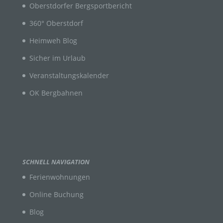
Oberstdorfer Bergsportbericht
Ortswechsel dieser natürlichen Person zu
analysieren oder vorherzusagen.
360° Oberstdorf
Heimweh Blog
f) Pseudonymisierung
Sicher im Urlaub
Veranstaltungskalender
Pseudonymisierung ist die Verarbeitung
personenbezogener Daten in einer Weise, auf
OK Bergbahnen
welche die personenbezogenen Daten ohne
Hinzuziehung zusätzlicher Informationen nicht
mehr einer spezifischen betroffenen Person
zugeordnet werden können, sofern diese
zusätzlichen Informationen gesondert aufbewahrt
werden und technischen und organisatorischen
Maßnahmen unterliegen, die gewährleisten, dass
die personenbezogenen Daten nicht einer
SCHNELL NAVIGATION
identifizierten oder identifizierbaren natürlichen
Person zugewiesen werden.
Ferienwohnungen
Online Buchung
g) Verantwortlicher oder für die Verarbeitung
Blog
Verantwortlicher