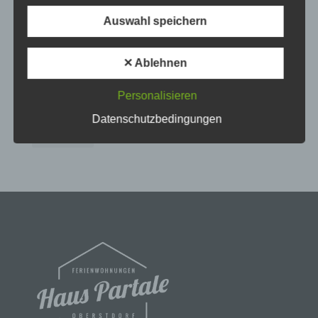
oberallgäu
oberstdorf
partale
rabatt
service
Auswahl speichern
b) betroffene Person
skiurlaub
sommer
urlaub
urlaub im allgäu
Urlaub in den Bergen
urlaub in oberstdorf
✕ Ablehnen
Betroffene Person ist jede identifizierte oder
identifizierbare natürliche Person, deren
urlaubsangebot
veranstaltung
video
Personalisieren
personenbezogene Daten von dem für die
Verarbeitung Verantwortlichen verarbeitet werden.
vorweihnachtszeit
wandern
winter
wintersport
Datenschutzbedingungen
winterurlaub
c) Verarbeitung
Verarbeitung ist jeder mit oder ohne Hilfe
automatisierter Verfahren ausgeführte Vorgang
oder jede solche Vorgangsreihe im
Zusammenhang mit personenbezogenen Daten
wie das Erheben, das Erfassen, die Organisation,
das Ordnen, die Speicherung, die Anpassung oder
Veränderung, das Auslesen, das Abfragen, die
Verwendung, die Offenlegung durch Übermittlung,
Verbreitung oder eine andere Form der
Bereitstellung, den Abgleich oder die Verknüpfung,