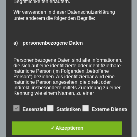
Begrifflichkeiten erläutern.
Wir verwenden in dieser Datenschutzerklärung
unter anderem die folgenden Begriffe:
a) personenbezogene Daten
Wir Oberstdorfer
Personenbezogene Daten sind alle Informationen,
die sich auf eine identifizierte oder identifizierbare
Stichworte
natürliche Person (im Folgenden „betroffene
Person") beziehen. Als identifizierbar wird eine
allgäu
allgäuer alpen
alpen
angebot
Auszeit
natürliche Person angesehen, die direkt oder
indirekt, insbesondere mittels Zuordnung zu einer
bayern
bergbahnen
berge
event
Kennung wie einem Namen, zu einer
Kennnummer, zu Standortdaten, zu einer Online-
ferienwohnungen
fewo
Fewo Rabatt
fewos
Kennung oder zu einem oder mehreren
Essenziell
Statistiken
Externe Dienste
besonderen Merkmalen, die Ausdruck der
freie Ferienwohnungen
frühling
gäste
gästehaus
physischen, physiologischen, genetischen,
psychischen, wirtschaftlichen, kulturellen oder
gästeservice
haus partale
herbst
herbsturlaub
sozialen Identität dieser natürlichen Person sind,
✓ Akzeptieren
identifiziert werden kann.
last minute
Lastminute
März
natur
November