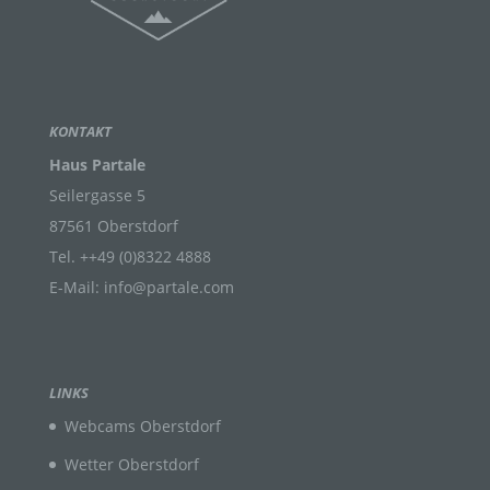
die Einschränkung, das Löschen oder die
Vernichtung.
d) Einschränkung der Verarbeitung
KONTAKT
Einschränkung der Verarbeitung ist die Markierung
Haus Partale
gespeicherter personenbezogener Daten mit dem
Seilergasse 5
Ziel, ihre künftige Verarbeitung einzuschränken.
87561 Oberstdorf
Tel. ++49 (0)8322 4888
e) Profiling
E-Mail: info@partale.com
Profiling ist jede Art der automatisierten
Verarbeitung personenbezogener Daten, die darin
besteht, dass diese personenbezogenen Daten
verwendet werden, um bestimmte persönliche
LINKS
Aspekte, die sich auf eine natürliche Person
Webcams Oberstdorf
beziehen, zu bewerten, insbesondere, um Aspekte
bezüglich Arbeitsleistung, wirtschaftlicher Lage,
Wetter Oberstdorf
Gesundheit, persönlicher Vorlieben, Interessen,
Zuverlässigkeit, Verhalten, Aufenthaltsort oder